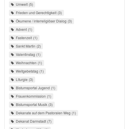
Umwelt
5
Frieden und Gerechtigkeit
3
Ökumene / interreligiöser Dialog
3
Advent
1
Fastenzeit
1
Sankt Martin
2
Valentinstag
1
Weihnachten
1
Weltgebetstag
1
Liturgie
3
Bistumsportal Jugend
1
Frauenkommission
1
Bistumsportal Musik
3
Dekanate auf dem Pastoralen Weg
1
Dekanat Darmstadt
7