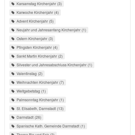
Karsamstag Kirchenjahr
3
Karwoche Kirchenjahr
4
Advent Kirchenjahr
5
Neujahr und Jahresanfang Kirchenjahr
1
Ostern Kirchenjahr
3
Pfingsten Kirchenjahr
4
Sankt Martin Kirchenjahr
2
Silvester und Jahresabschluss Kirchenjahr
1
Valentinstag
2
Weihnachten Kirchenjahr
7
Weltgebetstag
1
Palmsonntag Kirchenjahr
1
St. Elisabeth, Darmstadt
13
Darmstadt
26
Spanische Kath. Gemeinde Darmstadt
1
Thema Bio und Fair
2