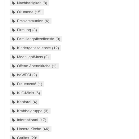
Nachhaltigkeit
8
Ökumene
15
Erstkommunion
6
Firmung
8
Familiengottesdienste
9
Kindergottesdienste
12
MoonlightMass
2
Offene Abendkirche
1
beWEGt
2
Frauencafé
1
KJG/Minis
6
Kantorei
4
Krabbelgruppe
3
International
17
Unsere Kirche
46
Caritas
20