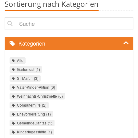
Sortierung nach Kategorien
Suche
Kategorien
Alle
Gartenfest
1
St. Martin
3
Väter-Kinder-Aktion
6
Weihnachts-Christmette
6
Computerhilfe
2
Ehevorbereitung
1
GemeindeCaritas
1
Kindertagesstätte
1