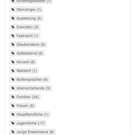
Kindertagesstätte
1
Sternsinger
1
Ausstellung
2
Exerzitien
2
Fastnacht
1
Glaubenskurs
5
Gottesdienst
9
Konzert
6
Wallfahrt
1
Muttersprachler
6
Alleinerziehende
3
Familien
34
Frauen
6
Hauptberufliche
1
Jugendliche
17
Junge Erwachsene
8