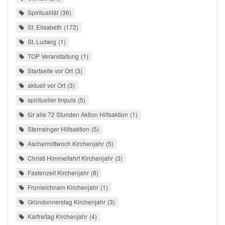
Spiritualität
36
St. Elisabeth
172
St. Ludwig
1
TOP Veranstaltung
1
Startseite vor Ort
3
aktuell vor Ort
3
spiritueller Impuls
5
für alle 72 Stunden Aktion Hilfsaktion
1
Sternsinger Hilfsaktion
5
Aschermittwoch Kirchenjahr
5
Christi Himmelfahrt Kirchenjahr
3
Fastenzeit Kirchenjahr
8
Fronleichnam Kirchenjahr
1
Gründonnerstag Kirchenjahr
3
Karfreitag Kirchenjahr
4