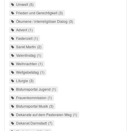
Umwelt
5
Frieden und Gerechtigkeit
3
Ökumene / interreligiöser Dialog
3
Advent
1
Fastenzeit
1
Sankt Martin
2
Valentinstag
1
Weihnachten
1
Weltgebetstag
1
Liturgie
3
Bistumsportal Jugend
1
Frauenkommission
1
Bistumsportal Musik
3
Dekanate auf dem Pastoralen Weg
1
Dekanat Darmstadt
7