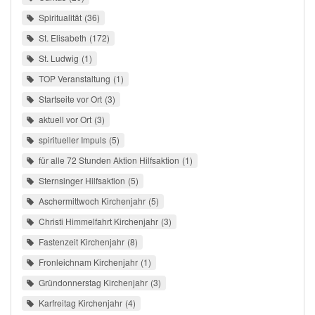
Spiritualität
36
St. Elisabeth
172
St. Ludwig
1
TOP Veranstaltung
1
Startseite vor Ort
3
aktuell vor Ort
3
spiritueller Impuls
5
für alle 72 Stunden Aktion Hilfsaktion
1
Sternsinger Hilfsaktion
5
Aschermittwoch Kirchenjahr
5
Christi Himmelfahrt Kirchenjahr
3
Fastenzeit Kirchenjahr
8
Fronleichnam Kirchenjahr
1
Gründonnerstag Kirchenjahr
3
Karfreitag Kirchenjahr
4