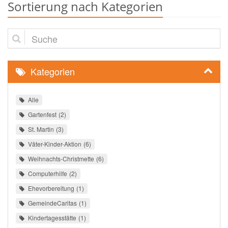
Sortierung nach Kategorien
Suche
Kategorien
Alle
Gartenfest
2
St. Martin
3
Väter-Kinder-Aktion
6
Weihnachts-Christmette
6
Computerhilfe
2
Ehevorbereitung
1
GemeindeCaritas
1
Kindertagesstätte
1