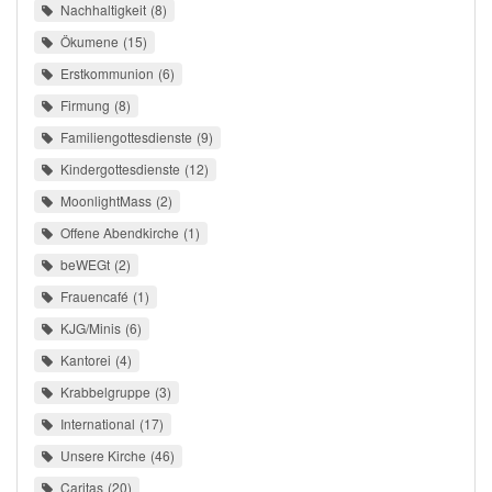
Nachhaltigkeit
8
Ökumene
15
Erstkommunion
6
Firmung
8
Familiengottesdienste
9
Kindergottesdienste
12
MoonlightMass
2
Offene Abendkirche
1
beWEGt
2
Frauencafé
1
KJG/Minis
6
Kantorei
4
Krabbelgruppe
3
International
17
Unsere Kirche
46
Caritas
20