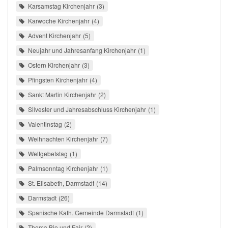
Karsamstag Kirchenjahr
3
Karwoche Kirchenjahr
4
Advent Kirchenjahr
5
Neujahr und Jahresanfang Kirchenjahr
1
Ostern Kirchenjahr
3
Pfingsten Kirchenjahr
4
Sankt Martin Kirchenjahr
2
Silvester und Jahresabschluss Kirchenjahr
1
Valentinstag
2
Weihnachten Kirchenjahr
7
Weltgebetstag
1
Palmsonntag Kirchenjahr
1
St. Elisabeth, Darmstadt
14
Darmstadt
26
Spanische Kath. Gemeinde Darmstadt
1
Thema Bio und Fair
2