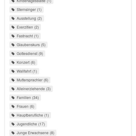
Kindertagesstätte
1
Sternsinger
1
Ausstellung
2
Exerzitien
2
Fastnacht
1
Glaubenskurs
5
Gottesdienst
9
Konzert
6
Wallfahrt
1
Muttersprachler
6
Alleinerziehende
3
Familien
34
Frauen
6
Hauptberufliche
1
Jugendliche
17
Junge Erwachsene
8