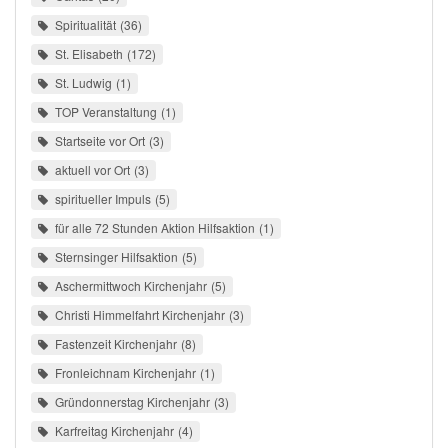
Spiritualität
36
St. Elisabeth
172
St. Ludwig
1
TOP Veranstaltung
1
Startseite vor Ort
3
aktuell vor Ort
3
spiritueller Impuls
5
für alle 72 Stunden Aktion Hilfsaktion
1
Sternsinger Hilfsaktion
5
Aschermittwoch Kirchenjahr
5
Christi Himmelfahrt Kirchenjahr
3
Fastenzeit Kirchenjahr
8
Fronleichnam Kirchenjahr
1
Gründonnerstag Kirchenjahr
3
Karfreitag Kirchenjahr
4