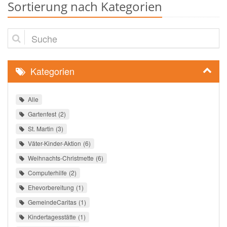
Sortierung nach Kategorien
Suche
Kategorien
Alle
Gartenfest
2
St. Martin
3
Väter-Kinder-Aktion
6
Weihnachts-Christmette
6
Computerhilfe
2
Ehevorbereitung
1
GemeindeCaritas
1
Kindertagesstätte
1