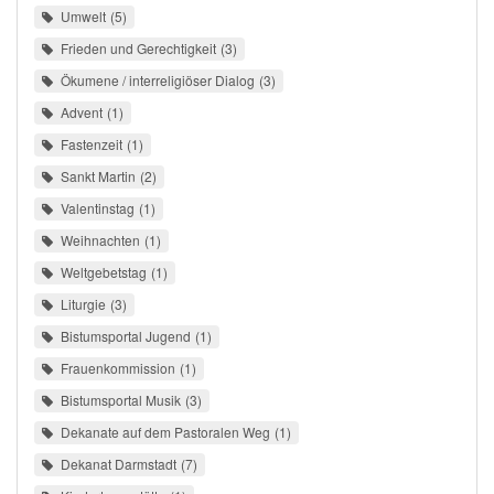
Umwelt
5
Frieden und Gerechtigkeit
3
Ökumene / interreligiöser Dialog
3
Advent
1
Fastenzeit
1
Sankt Martin
2
Valentinstag
1
Weihnachten
1
Weltgebetstag
1
Liturgie
3
Bistumsportal Jugend
1
Frauenkommission
1
Bistumsportal Musik
3
Dekanate auf dem Pastoralen Weg
1
Dekanat Darmstadt
7