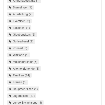
Kindertagesstätte
1
Sternsinger
1
Ausstellung
2
Exerzitien
2
Fastnacht
1
Glaubenskurs
5
Gottesdienst
9
Konzert
6
Wallfahrt
1
Muttersprachler
6
Alleinerziehende
3
Familien
34
Frauen
6
Hauptberufliche
1
Jugendliche
17
Junge Erwachsene
8