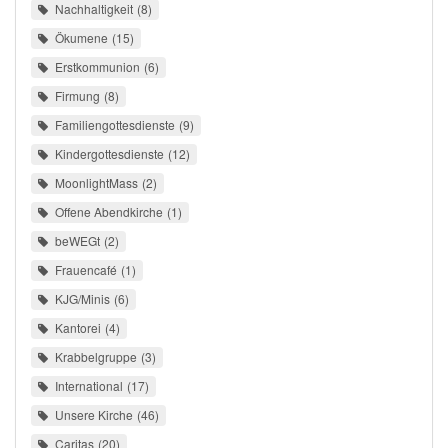
Nachhaltigkeit
8
Ökumene
15
Erstkommunion
6
Firmung
8
Familiengottesdienste
9
Kindergottesdienste
12
MoonlightMass
2
Offene Abendkirche
1
beWEGt
2
Frauencafé
1
KJG/Minis
6
Kantorei
4
Krabbelgruppe
3
International
17
Unsere Kirche
46
Caritas
20