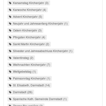
Karsamstag Kirchenjahr
3
Karwoche Kirchenjahr
4
Advent Kirchenjahr
5
Neujahr und Jahresanfang Kirchenjahr
1
Ostern Kirchenjahr
3
Pfingsten Kirchenjahr
4
Sankt Martin Kirchenjahr
2
Silvester und Jahresabschluss Kirchenjahr
1
Valentinstag
2
Weihnachten Kirchenjahr
7
Weltgebetstag
1
Palmsonntag Kirchenjahr
1
St. Elisabeth, Darmstadt
14
Darmstadt
26
Spanische Kath. Gemeinde Darmstadt
1
Thema Bio und Fair
2