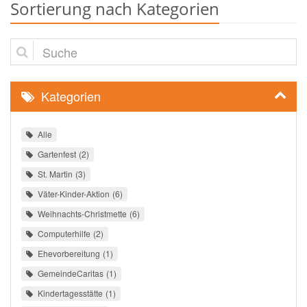
Sortierung nach Kategorien
Suche
Kategorien
Alle
Gartenfest
2
St. Martin
3
Väter-Kinder-Aktion
6
Weihnachts-Christmette
6
Computerhilfe
2
Ehevorbereitung
1
GemeindeCaritas
1
Kindertagesstätte
1