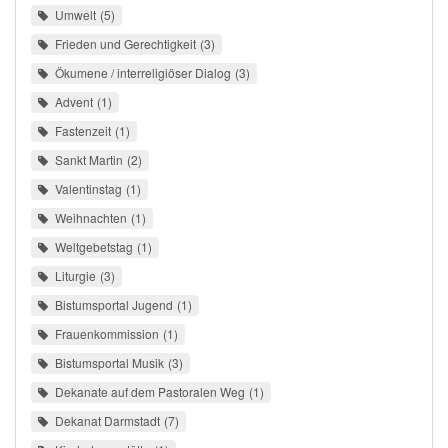
Umwelt
5
Frieden und Gerechtigkeit
3
Ökumene / interreligiöser Dialog
3
Advent
1
Fastenzeit
1
Sankt Martin
2
Valentinstag
1
Weihnachten
1
Weltgebetstag
1
Liturgie
3
Bistumsportal Jugend
1
Frauenkommission
1
Bistumsportal Musik
3
Dekanate auf dem Pastoralen Weg
1
Dekanat Darmstadt
7