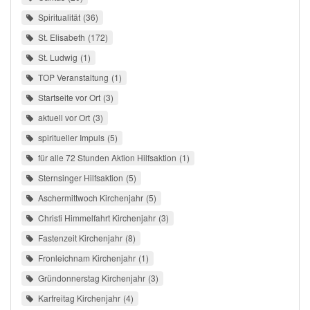
Spiritualität
36
St. Elisabeth
172
St. Ludwig
1
TOP Veranstaltung
1
Startseite vor Ort
3
aktuell vor Ort
3
spiritueller Impuls
5
für alle 72 Stunden Aktion Hilfsaktion
1
Sternsinger Hilfsaktion
5
Aschermittwoch Kirchenjahr
5
Christi Himmelfahrt Kirchenjahr
3
Fastenzeit Kirchenjahr
8
Fronleichnam Kirchenjahr
1
Gründonnerstag Kirchenjahr
3
Karfreitag Kirchenjahr
4