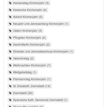
Karsamstag Kirchenjahr
3
Karwoche Kirchenjahr
4
Advent Kirchenjahr
5
Neujahr und Jahresanfang Kirchenjahr
1
Ostern Kirchenjahr
3
Pfingsten Kirchenjahr
4
Sankt Martin Kirchenjahr
2
Silvester und Jahresabschluss Kirchenjahr
1
Valentinstag
2
Weihnachten Kirchenjahr
7
Weltgebetstag
1
Palmsonntag Kirchenjahr
1
St. Elisabeth, Darmstadt
14
Darmstadt
26
Spanische Kath. Gemeinde Darmstadt
1
Thema Bio und Fair
2