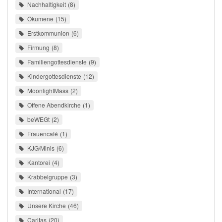
Nachhaltigkeit
8
Ökumene
15
Erstkommunion
6
Firmung
8
Familiengottesdienste
9
Kindergottesdienste
12
MoonlightMass
2
Offene Abendkirche
1
beWEGt
2
Frauencafé
1
KJG/Minis
6
Kantorei
4
Krabbelgruppe
3
International
17
Unsere Kirche
46
Caritas
20