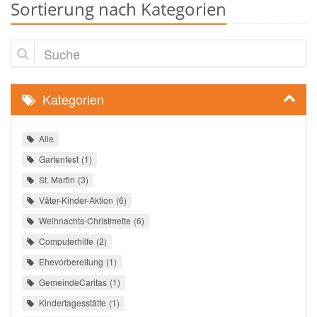
Sortierung nach Kategorien
Suche
Kategorien
Alle
Gartenfest
1
St. Martin
3
Väter-Kinder-Aktion
6
Weihnachts-Christmette
6
Computerhilfe
2
Ehevorbereitung
1
GemeindeCaritas
1
Kindertagesstätte
1