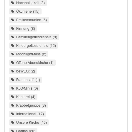
Nachhaltigkeit
8
Ökumene
15
Erstkommunion
6
Firmung
8
Familiengottesdienste
9
Kindergottesdienste
12
MoonlightMass
2
Offene Abendkirche
1
beWEGt
2
Frauencafé
1
KJG/Minis
6
Kantorei
4
Krabbelgruppe
3
International
17
Unsere Kirche
46
Caritas
20