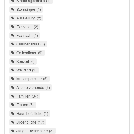
Kindertagesstätte
1
Sternsinger
1
Ausstellung
2
Exerzitien
2
Fastnacht
1
Glaubenskurs
5
Gottesdienst
9
Konzert
6
Wallfahrt
1
Muttersprachler
6
Alleinerziehende
3
Familien
34
Frauen
6
Hauptberufliche
1
Jugendliche
17
Junge Erwachsene
8