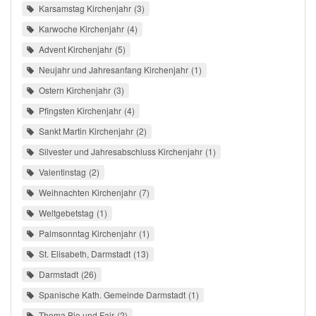
Karsamstag Kirchenjahr
3
Karwoche Kirchenjahr
4
Advent Kirchenjahr
5
Neujahr und Jahresanfang Kirchenjahr
1
Ostern Kirchenjahr
3
Pfingsten Kirchenjahr
4
Sankt Martin Kirchenjahr
2
Silvester und Jahresabschluss Kirchenjahr
1
Valentinstag
2
Weihnachten Kirchenjahr
7
Weltgebetstag
1
Palmsonntag Kirchenjahr
1
St. Elisabeth, Darmstadt
13
Darmstadt
26
Spanische Kath. Gemeinde Darmstadt
1
Thema Bio und Fair
2