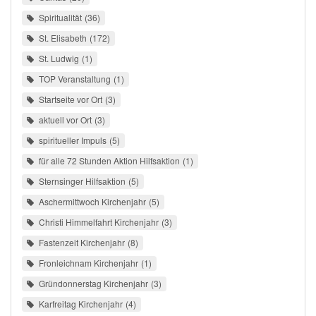
Spiritualität
36
St. Elisabeth
172
St. Ludwig
1
TOP Veranstaltung
1
Startseite vor Ort
3
aktuell vor Ort
3
spiritueller Impuls
5
für alle 72 Stunden Aktion Hilfsaktion
1
Sternsinger Hilfsaktion
5
Aschermittwoch Kirchenjahr
5
Christi Himmelfahrt Kirchenjahr
3
Fastenzeit Kirchenjahr
8
Fronleichnam Kirchenjahr
1
Gründonnerstag Kirchenjahr
3
Karfreitag Kirchenjahr
4