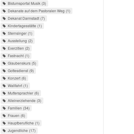
Bistumsportal Musik
3
Dekanate auf dem Pastoralen Weg
1
Dekanat Darmstadt
7
Kindertagesstätte
1
Sternsinger
1
Ausstellung
2
Exerzitien
2
Fastnacht
1
Glaubenskurs
5
Gottesdienst
9
Konzert
6
Wallfahrt
1
Muttersprachler
6
Alleinerziehende
3
Familien
34
Frauen
6
Hauptberufliche
1
Jugendliche
17