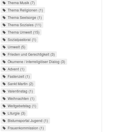
Thema Musik
7
Thema Religionen
1
Thema Seelsorge
1
Thema Soziales
11
Thema Umwelt
15
Sozialpastoral
1
Umwelt
5
Frieden und Gerechtigkeit
3
Ökumene / interreligiöser Dialog
3
Advent
1
Fastenzeit
1
Sankt Martin
2
Valentinstag
1
Weihnachten
1
Weltgebetstag
1
Liturgie
3
Bistumsportal Jugend
1
Frauenkommission
1