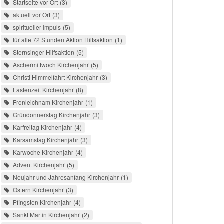
Startseite vor Ort
3
aktuell vor Ort
3
spiritueller Impuls
5
für alle 72 Stunden Aktion Hilfsaktion
1
Sternsinger Hilfsaktion
5
Aschermittwoch Kirchenjahr
5
Christi Himmelfahrt Kirchenjahr
3
Fastenzeit Kirchenjahr
8
Fronleichnam Kirchenjahr
1
Gründonnerstag Kirchenjahr
3
Karfreitag Kirchenjahr
4
Karsamstag Kirchenjahr
3
Karwoche Kirchenjahr
4
Advent Kirchenjahr
5
Neujahr und Jahresanfang Kirchenjahr
1
Ostern Kirchenjahr
3
Pfingsten Kirchenjahr
4
Sankt Martin Kirchenjahr
2