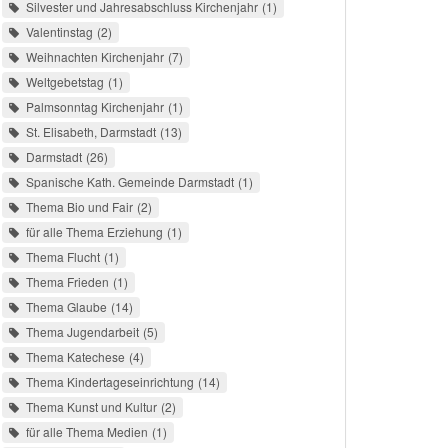
Silvester und Jahresabschluss Kirchenjahr
1
Valentinstag
2
Weihnachten Kirchenjahr
7
Weltgebetstag
1
Palmsonntag Kirchenjahr
1
St. Elisabeth, Darmstadt
13
Darmstadt
26
Spanische Kath. Gemeinde Darmstadt
1
Thema Bio und Fair
2
für alle Thema Erziehung
1
Thema Flucht
1
Thema Frieden
1
Thema Glaube
14
Thema Jugendarbeit
5
Thema Katechese
4
Thema Kindertageseinrichtung
14
Thema Kunst und Kultur
2
für alle Thema Medien
1