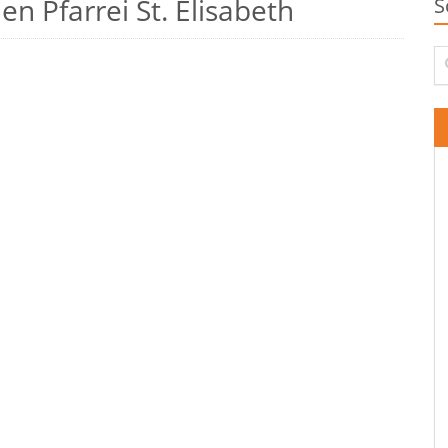
n Pfarrei St. Elisabeth
S
Su