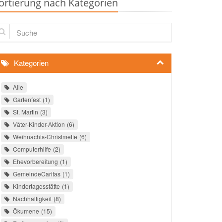
ortierung nach Kategorien
che
Kategorien
Alle
Gartenfest
1
St. Martin
3
Väter-Kinder-Aktion
6
Weihnachts-Christmette
6
Computerhilfe
2
Ehevorbereitung
1
GemeindeCaritas
1
Kindertagesstätte
1
Nachhaltigkeit
8
Ökumene
15