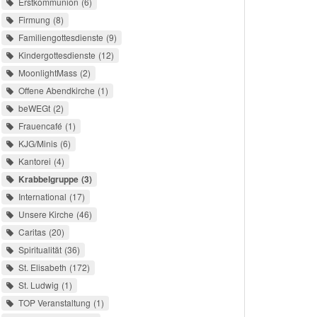
Erstkommunion
6
Firmung
8
Familiengottesdienste
9
Kindergottesdienste
12
MoonlightMass
2
Offene Abendkirche
1
beWEGt
2
Frauencafé
1
KJG/Minis
6
Kantorei
4
Krabbelgruppe
3
International
17
Unsere Kirche
46
Caritas
20
Spiritualität
36
St. Elisabeth
172
St. Ludwig
1
TOP Veranstaltung
1