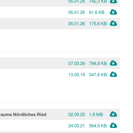
05.01.26
142,3 KB
05.01.26
61,6 KB
05.01.26
175,6 KB
07.03.26
794,8 KB
13.05.19
347,6 KB
lraums Nördliches Ried
02.09.25
1,8 MB
24.03.21
564,9 KB