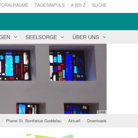
TORALRÄUME
TAGESIMPULS
A BIS Z
SUCHE
NGEN
SEELSORGE
ÜBER UNS
© Kroll
Pfarrei St. Bonifatius Goddelau
Aktuell
Downloads