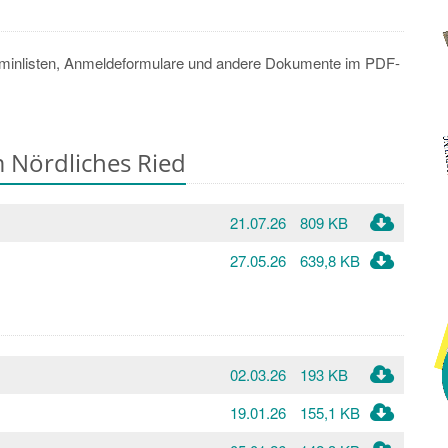
erminlisten, Anmeldeformulare und andere Dokumente im PDF-
m Nördliches Ried
21.07.26
809 KB
27.05.26
639,8 KB
02.03.26
193 KB
19.01.26
155,1 KB