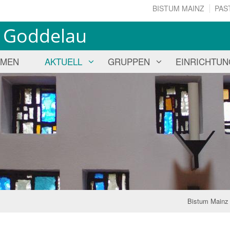
BISTUM MAINZ
PAS
us Goddelau
MMEN
AKTUELL
GRUPPEN
EINRICHTU
Bistum Mainz