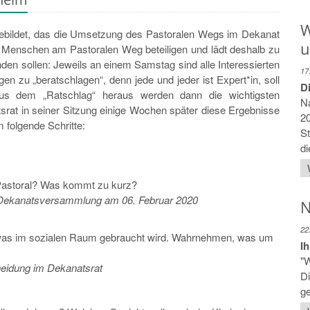
W
gebildet, das die Umsetzung des Pastoralen Wegs im Dekanat
u
e Menschen am Pastoralen Weg beteiligen und lädt deshalb zu
den sollen: Jeweils an einem Samstag sind alle Interessierten
17
n zu „beratschlagen“, denn jede und jeder ist Expert*in, soll
Di
us dem „Ratschlag“ heraus werden dann die wichtigsten
N
tsrat in seiner Sitzung einige Wochen später diese Ergebnisse
2
 folgende Schritte:
S
di
Pastoral? Was kommt zu kurz?
 / Dekanatsversammlung am 06. Februar 2020
N
22
s im sozialen Raum gebraucht wird. Wahrnehmen, was um
Ih
"
eidung im Dekanatsrat
D
ge