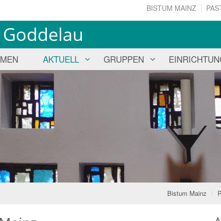
BISTUM MAINZ
PAS
us Goddelau
MMEN
AKTUELL
GRUPPEN
EINRICHTU
Bistum Mainz
P