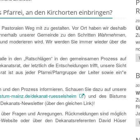
P
R
 Pfarrei, an den Kirchorten einbringen?
23
 Pastoralen Weg mit zu gestalten. Vor Ort haben wir deshalb
Ü
n innerhalb unserer Gemeinde zu den Schritten
Wahrnehmen
,
Z
und moderieren wird. Wir werden Sie immer wieder über die
wu
no
alle in den „Ratschlägen“ in den gemeinsamen Prozess auf
atsrat, der letztlich die Entscheidungen trifft, unsere Sicht
at ist aus jeder Pfarrei/Pfarrgruppe der Leiter sowie ein*e
B
30
gen und den Prozess informieren. Schauen Sie dazu auf unsere
W
stum-mainz.de/dekanat-ruesselsheim
) und des Bistums
Zu
 Dekanats-Newsletter (über den gleichen Link)!
R
it über Fragen und Anregungen. Rückmeldungen sind möglich
Ja
-Website oder über den Dekanatsreferenten David Hüser