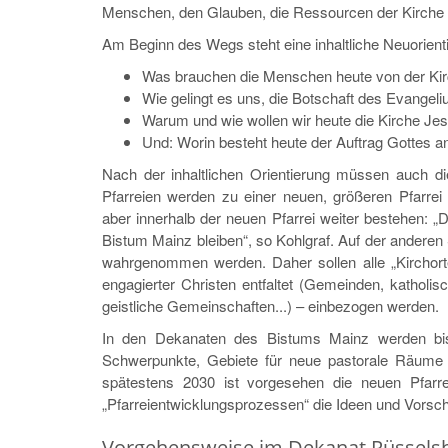
Menschen, den Glauben, die Ressourcen der Kirche 
Am Beginn des Wegs steht eine inhaltliche Neuorientie
Was brauchen die Menschen heute von der Ki
Wie gelingt es uns, die Botschaft des Evange
Warum und wie wollen wir heute die Kirche Jesu
Und: Worin besteht heute der Auftrag Gottes 
Nach der inhaltlichen Orientierung müssen auch d
Pfarreien werden zu einer neuen, größeren Pfarrei
aber innerhalb der neuen Pfarrei weiter bestehen: „
Bistum Mainz bleiben“, so Kohlgraf. Auf der anderen S
wahrgenommen werden. Daher sollen alle „Kirchorte
engagierter Christen entfaltet (Gemeinden, katholi
geistliche Gemeinschaften...) – einbezogen werden.
In den Dekanaten des Bistums Mainz werden bis 2
Schwerpunkte, Gebiete für neue pastorale Räume
spätestens 2030 ist vorgesehen die neuen Pfarre
„Pfarreientwicklungsprozessen“ die Ideen und Vorsc
Vorgehensweise im Dekanat Rüssels