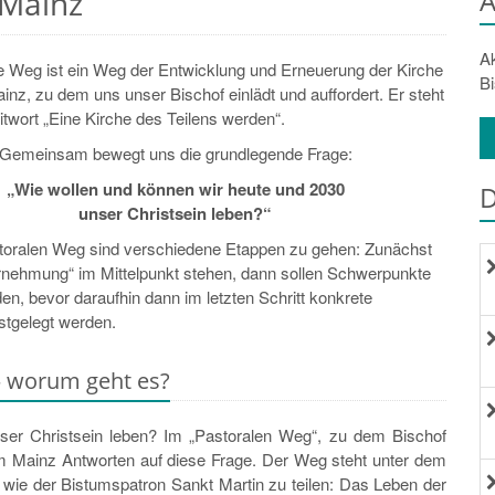
 Mainz
A
Ak
e Weg ist ein Weg der Entwicklung und Erneuerung der Kirche
Bi
nz, zu dem uns unser Bischof einlädt und auffordert. Er steht
twort „Eine Kirche des Teilens werden“.
Gemeinsam bewegt uns die grundlegende Frage:
„Wie wollen und können wir heute und 2030
unser Christsein leben?“
oralen Weg sind verschiedene Etappen zu gehen: Zunächst
hrnehmung“ im Mittelpunkt stehen, dann sollen Schwerpunkte
n, bevor daraufhin dann im letzten Schritt konkrete
stgelegt werden.
– worum geht es?
nser Christsein leben? Im „Pastoralen Weg“, zu dem Bischof
tum Mainz Antworten auf diese Frage. Der Weg steht unter dem
 wie der Bistumspatron Sankt Martin zu teilen: Das Leben der