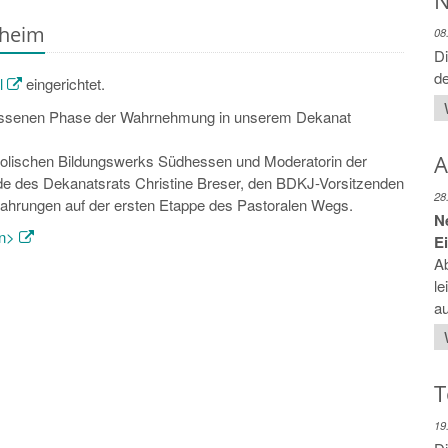
N
sheim
08
Di
de
l
eingerichtet.
hlossenen Phase der Wahrnehmung in unserem Dekanat
A
atholischen Bildungswerks Südhessen und Moderatorin der
de des Dekanatsrats Christine Breser, den BDKJ-Vorsitzenden
28
rfahrungen auf der ersten Etappe des Pastoralen Wegs.
N
en>
E
A
le
au
T
19