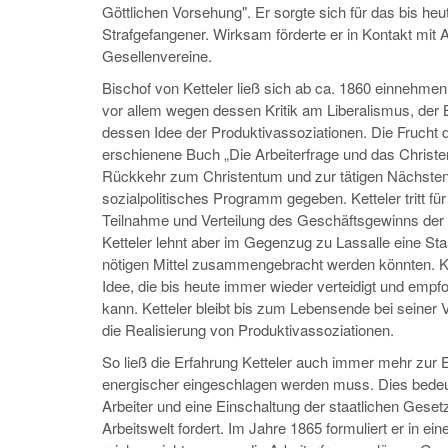
Göttlichen Vorsehung". Er sorgte sich für das bis he
Strafgefangener. Wirksam förderte er in Kontakt mit A
Gesellenvereine.
Bischof von Ketteler ließ sich ab ca. 1860 einnehmen
vor allem wegen dessen Kritik am Liberalismus, de
dessen Idee der Produktivassoziationen. Die Frucht 
erschienene Buch „Die Arbeiterfrage und das Christe
Rückkehr zum Christentum und zur tätigen Nächstenlieb
sozialpolitisches Programm gegeben. Ketteler tritt für
Teilnahme und Verteilung des Geschäftsgewinns der 
Ketteler lehnt aber im Gegenzug zu Lassalle eine Staa
nötigen Mittel zusammengebracht werden könnten. Ket
Idee, die bis heute immer wieder verteidigt und empfoh
kann. Ketteler bleibt bis zum Lebensende bei seiner 
die Realisierung von Produktivassoziationen.
So ließ die Erfahrung Ketteler auch immer mehr zur E
energischer eingeschlagen werden muss. Dies bedeu
Arbeiter und eine Einschaltung der staatlichen Gese
Arbeitswelt fordert. Im Jahre 1865 formuliert er in eine