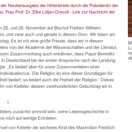
der Neuherausgabe der Hirtenbriefe durch die Präsidentin der
 Frau Prof. Dr. Elke Lütjen-Drecoll - Link zur Nachricht der
m 25. und 26. November auf Bischof Freiherr Wilhelm
, und zwar auch und gerade in diesem Dom. Wir feiern am
ag. Es ist mir eine große Freude, dass wir in diesem
Ma
ers von der Akademie der Wissenschaften und der Literatur,
Lü
ne
n diesem Zusammenhang auch erwähnen, dass Papst Benedikt
de
h in Deutschland bei der ersten Ansprache nach der Landung
e: „Es bedarf aber für unser Zusammenleben einer
Individualismus. Die Religion ist eine dieser Grundlagen für
heit bedarf, so bedarf auch die Freiheit der Religion.' Dieses
m von Ketteler, dessen zweihundertsten Geburtstag wir in
I.
ttelers zunächst sinnvoll sein, seine Lebensgeschichte in
änke mich auf wenige Eckdaten:
 von Ketteler als sechstes Kind des Maximilian Friedrich