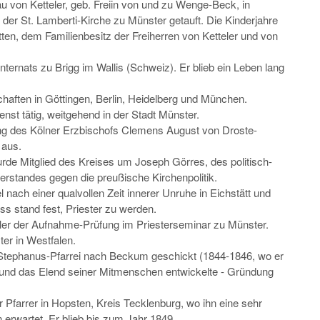
au von Ketteler, geb. Freiin von und zu Wenge-Beck, in
der St. Lamberti-Kirche zu Münster getauft. Die Kinderjahre
tten, dem Familienbesitz der Freiherren von Ketteler und von
nternats zu Brigg im Wallis (Schweiz). Er blieb ein Leben lang
haften in Göttingen, Berlin, Heidelberg und München.
enst tätig, weitgehend in der Stadt Münster.
ung des Kölner Erzbischofs Clemens August von Droste-
 aus.
rde Mitglied des Kreises um Joseph Görres, des politisch-
erstandes gegen die preußische Kirchenpolitik.
ach einer qualvollen Zeit innerer Unruhe in Eichstätt und
s stand fest, Priester zu werden.
eler der Aufnahme-Prüfung im Priesterseminar zu Münster.
ter in Westfalen.
t. Stephanus-Pfarrei nach Beckum geschickt (1844-1846, wo er
Not und das Elend seiner Mitmenschen entwickelte - Gründung
 Pfarrer in Hopsten, Kreis Tecklenburg, wo ihn eine sehr
 erwartet. Er blieb bis zum Jahr 1849.