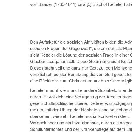
von Baader (1765-1841) usw.[5] Bischof Ketteler hat e
Den Auftakt für die sozialen Aktivitäten bilden die 
sozialen Fragen der Gegenwart", die er noch als Pfarr
sieht Ketteler die Lösung der sozialen Frage in ein
Glauben ausgehen soll. Diese Gesinnung sieht Kettel
Dieses steht voll und ganz nur Gott zu; den Mensche
verpflichtet, bei der Benutzung die von Gott gesetzte
eine Rückkehr zum Christentum auch sozialverträglich
Ketteler macht wie manche andere Sozialreformer d
durch. Er vollzieht eine Verlagerung der Arbeiterfrage v
gesellschaftspolitische Ebene. Ketteler war aufgegang
meinte, mit der Übung der Nächstenliebe sei schon di
übersehen, wie sehr Ketteler sozial konkret wirkte, 
Waisenkinder und ein Invalidenhaus, durch ein so g
Schulunterrichtes und der Krankenpflege auf dem La