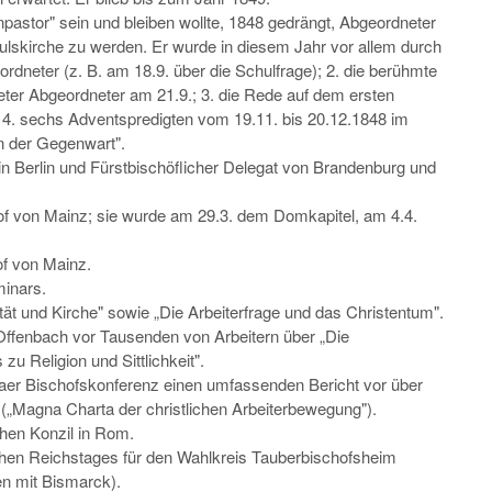
pastor" sein und bleiben wollte, 1848 gedrängt, Abgeordneter
ulskirche zu werden. Er wurde in diesem Jahr vor allem durch
ordneter (z. B. am 18.9. über die Schulfrage); 2. die berühmte
ter Abgeordneter am 21.9.; 3. die Rede auf dem ersten
 4. sechs Adventspredigten vom 19.11. bis 20.12.1848 im
n der Gegenwart".
in Berlin und Fürstbischöflicher Delegat von Brandenburg und
f von Mainz; sie wurde am 29.3. dem Domkapitel, am 4.4.
f von Mainz.
minars.
ität und Kirche" sowie „Die Arbeiterfrage und das Christentum".
 Offenbach vor Tausenden von Arbeitern über „Die
zu Religion und Sittlichkeit".
ldaer Bischofskonferenz einen umfassenden Bericht vor über
" („Magna Charta der christlichen Arbeiterbewegung").
hen Konzil in Rom.
hen Reichstages für den Wahlkreis Tauberbischofsheim
en mit Bismarck).