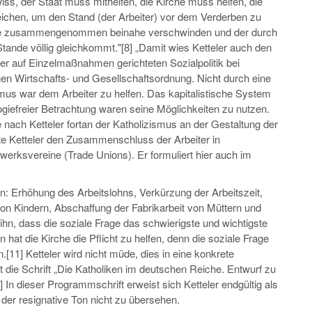
iss, der Staat muss mithelfen, die Kirche muss helfen, die
ichen, um den Stand (der Arbeiter) vor dem Verderben zu
ände zusammengenommen beinahe verschwinden und der durch
tande völlig gleichkommt."[8] „Damit wies Ketteler auch den
r auf Einzelmaßnahmen gerichteten Sozialpolitik bei
hen Wirtschafts- und Gesellschaftsordnung. Nicht durch eine
smus war dem Arbeiter zu helfen. Das kapitalistische System
ogiefreier Betrachtung waren seine Möglichkeiten zu nutzen.
nach Ketteler fortan der Katholizismus an der Gestaltung der
rte Ketteler den Zusammenschluss der Arbeiter in
erksvereine (Trade Unions). Er formuliert hier auch im
n: Erhöhung des Arbeitslohns, Verkürzung der Arbeitszeit,
on Kindern, Abschaffung der Fabrikarbeit von Müttern und
hn, dass die soziale Frage das schwierigste und wichtigste
 hat die Kirche die Pflicht zu helfen, denn die soziale Frage
[11] Ketteler wird nicht müde, dies in eine konkrete
st die Schrift „Die Katholiken im deutschen Reiche. Entwurf zu
n dieser Programmschrift erweist sich Ketteler endgültig als
t der resignative Ton nicht zu übersehen.