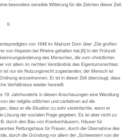
ine besonders sensible Witterung für die Zeichen dieser Zeit.
II.
Adventspredigten von 1848 im Mainzer Dom über „Die großen
er von Hopsten bei Rheine gehalten hat.[6] In der Frühzeit
er Gesinnungsänderung des Menschen, die vom christlichen
er vor allem im rechten Verständnis des Eigentumsrechtes:
n ist nur ein Nutzungsrecht zugestanden; der Mensch ist
 Ordnung anzuerkennen. Er ist in dieser Zeit überzeugt, dass
e Verhältnisse wieder herstellt.
es 19. Jahrhunderts in diesen Anschauungen eine Wandlung
on der religiös-sittlichen und caritativen auf die
en, dass er die Situation zu sehr vereinfachte, wenn er
e Lösung der sozialen Frage gegeben. Es ist aber nicht zu
z. B. durch den Bau von Krankenhäusern, Häuser für
enanntes Rettungshaus für Frauen, durch die Übernahme des
nde, durch die Gründung vor allem der „Schwestern von der