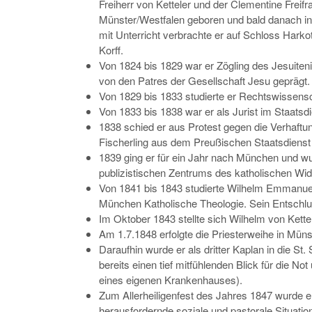
Freiherr von Ketteler und der Clementine Freifr
Münster/Westfalen geboren und bald danach in 
mit Unterricht verbrachte er auf Schloss Harko
Korff.
Von 1824 bis 1829 war er Zögling des Jesuiteni
von den Patres der Gesellschaft Jesu geprägt.
Von 1829 bis 1833 studierte er Rechtswissensc
Von 1833 bis 1838 war er als Jurist im Staatsdi
1838 schied er aus Protest gegen die Verhaft
Fischerling aus dem Preußischen Staatsdienst
1839 ging er für ein Jahr nach München und wu
publizistischen Zentrums des katholischen Wid
Von 1841 bis 1843 studierte Wilhelm Emmanuel n
München Katholische Theologie. Sein Entschlus
Im Oktober 1843 stellte sich Wilhelm von Kett
Am 1.7.1848 erfolgte die Priesterweihe in Müns
Daraufhin wurde er als dritter Kaplan in die S
bereits einen tief mitfühlenden Blick für die 
eines eigenen Krankenhauses).
Zum Allerheiligenfest des Jahres 1847 wurde er
herausfordernde soziale und pastorale Situation