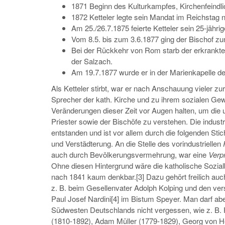
1871 Beginn des Kulturkampfes, Kirchenfeindl
1872 Ketteler legte sein Mandat im Reichstag n
Am 25./26.7.1875 feierte Ketteler sein 25-jähri
Vom 8.5. bis zum 3.6.1877 ging der Bischof z
Bei der Rückkehr von Rom starb der erkrankt
der Salzach.
Am 19.7.1877 wurde er in der Marienkapelle d
Als Ketteler stirbt, war er nach Anschauung vieler z
Sprecher der kath. Kirche und zu ihrem sozialen Ge
Veränderungen dieser Zeit vor Augen halten, um die
Priester sowie der Bischöfe zu verstehen. Die industr
entstanden und ist vor allem durch die folgenden Sti
und Verstädterung. An die Stelle des vorindustriellen
auch durch Bevölkerungsvermehrung, war eine
Verpr
Ohne diesen Hintergrund wäre die katholische Sozia
nach 1841 kaum denkbar.[3] Dazu gehört freilich auc
z. B. beim Gesellenvater Adolph Kolping und den ver
Paul Josef Nardini[4] im Bistum Speyer. Man darf ab
Südwesten Deutschlands nicht vergessen, wie z. B.
(1810-1892), Adam Müller (1779-1829), Georg von He