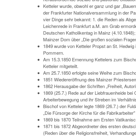
Ketteler wurde, obwohl er ganz und gar „Bauern
der Frankfurter Nationalversammlung in der Pa
vier Dinge sehr bekannt: 1. die Reden als Abge
Leichenrede in Frankfurt a.M. am Grab ermorde
Deutschen Katholikentag in Mainz (4.10.1848);
Mainzer Dom über „Die großen sozialen Frage
1849 wurde von Ketteler Propst an St. Hedwig 
Pommern.
Am 15.3.1850 Ernennung Kettelers zum Bischo
Ketteler mitgeteilt.
Am 25.7.1850 erfolgte seine Weihe zum Bischo
1851 Wiedereröffnung des Mainzer Priesterse
1862 Herausgabe der Schriften „Freiheit, Autor
1869 (25.7.) Rede auf der Liebfrauenheide bei
Arbeiterbewegung und ihr Streben im Verhältnis 
Bischof von Ketteler legte 1869 (26.7.) der Fu
„Die Fürsorge der Kirche für die Fabrikarbeiter
1869 bis 1870 Teilnahme am Ersten Vatikanisc
1871 bis 1872 Abgeordneter des ersten deutsc
(Reden über die Religionsfreiheit, Verhandlung