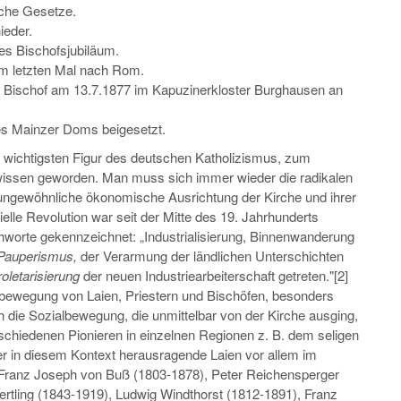
iche Gesetze.
ieder.
ges Bischofsjubiläum.
um letzten Mal nach Rom.
e Bischof am 13.7.1877 im Kapuzinerkloster Burghausen an
es Mainzer Doms beigesetzt.
ur wichtigsten Figur des deutschen Katholizismus, zum
wissen geworden. Man muss sich immer wieder die radikalen
 ungewöhnliche ökonomische Ausrichtung der Kirche und ihrer
ielle Revolution war seit der Mitte des 19. Jahrhunderts
chworte gekennzeichnet: „Industrialisierung, Binnenwanderung
Pauperismus,
der Verarmung der ländlichen Unterschichten
oletarisierung
der neuen Industriearbeiterschaft getreten."[2]
lbewegung von Laien, Priestern und Bischöfen, besonders
h die Sozialbewegung, die unmittelbar von der Kirche ausging,
schiedenen Pionieren in einzelnen Regionen z. B. dem seligen
er in diesem Kontext herausragende Laien vor allem im
 Franz Joseph von Buß (1803-1878), Peter Reichensperger
rtling (1843-1919), Ludwig Windthorst (1812-1891), Franz