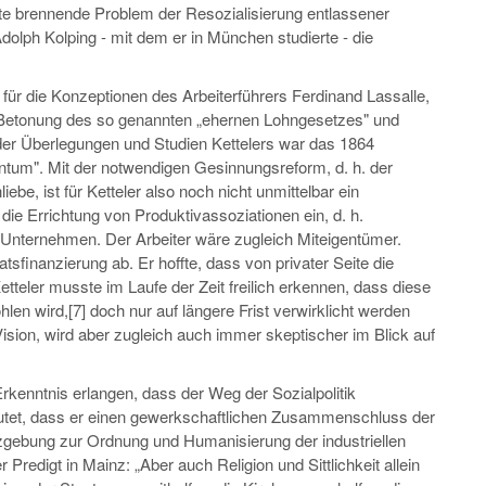
ute brennende Problem der Resozialisierung entlassener
dolph Kolping - mit dem er in München studierte - die
 für die Konzeptionen des Arbeiterführers Ferdinand Lassalle,
r Betonung des so genannten „ehernen Lohngesetzes" und
der Überlegungen und Studien Kettelers war das 1864
ntum". Mit der notwendigen Gesinnungsreform, d. h. der
e, ist für Ketteler also noch nicht unmittelbar ein
 die Errichtung von Produktivassoziationen ein, d. h.
Unternehmen. Der Arbeiter wäre zugleich Miteigentümer.
tsfinanzierung ab. Er hoffte, dass von privater Seite die
teler musste im Laufe der Zeit freilich erkennen, dass diese
len wird,[7] doch nur auf längere Frist verwirklicht werden
Vision, wird aber zugleich auch immer skeptischer im Blick auf
rkenntnis erlangen, dass der Weg der Sozialpolitik
tet, dass er einen gewerkschaftlichen Zusammenschluss der
tzgebung zur Ordnung und Humanisierung der industriellen
r Predigt in Mainz: „Aber auch Religion und Sittlichkeit allein