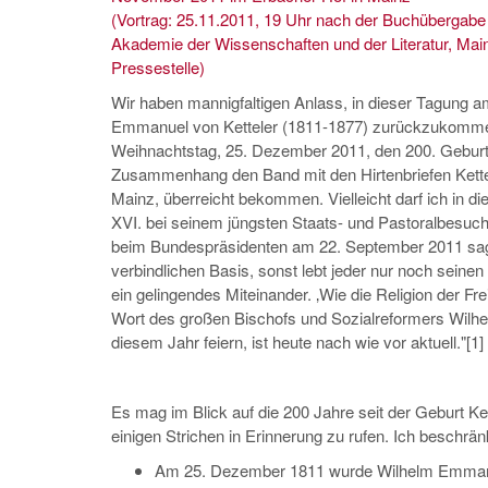
(Vortrag: 25.11.2011, 19 Uhr nach der Buchübergabe 
Akademie der Wissenschaften und der Literatur, Mainz,
Pressestelle)
Wir haben mannigfaltigen Anlass, in dieser Tagung a
Emmanuel von Ketteler (1811-1877) zurückzukommen
Weihnachtstag, 25. Dezember 2011, den 200. Geburtst
Zusammenhang den Band mit den Hirtenbriefen Kettel
Mainz, überreicht bekommen. Vielleicht darf ich i
XVI. bei seinem jüngsten Staats- und Pastoralbesuc
beim Bundespräsidenten am 22. September 2011 sagt
verbindlichen Basis, sonst lebt jeder nur noch seinen 
ein gelingendes Miteinander. ‚Wie die Religion der Frei
Wort des großen Bischofs und Sozialreformers Wilhel
diesem Jahr feiern, ist heute nach wie vor aktuell."[1]
Es mag im Blick auf die 200 Jahre seit der Geburt Ke
einigen Strichen in Erinnerung zu rufen. Ich beschr
Am 25. Dezember 1811 wurde Wilhelm Emmanuel