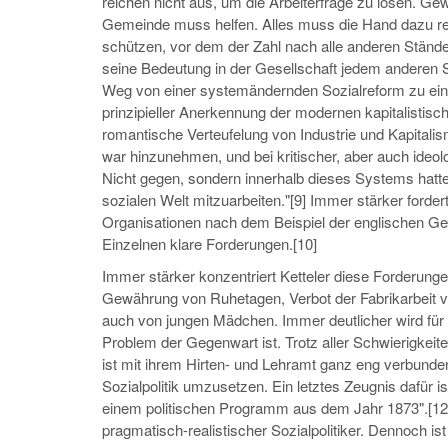
reichen nicht aus, um die Arbeiterfrage zu lösen. Gew
Gemeinde muss helfen. Alles muss die Hand dazu re
schützen, vor dem der Zahl nach alle anderen St
seine Bedeutung in der Gesellschaft jedem anderen S
Weg von einer systemändernden Sozialreform zu eine
prinzipieller Anerkennung der modernen kapitalistisc
romantische Verteufelung von Industrie und Kapitali
war hinzunehmen, und bei kritischer, aber auch ideol
Nicht gegen, sondern innerhalb dieses Systems hatte 
sozialen Welt mitzuarbeiten."[9] Immer stärker forde
Organisationen nach dem Beispiel der englischen Gew
Einzelnen klare Forderungen.[10]
Immer stärker konzentriert Ketteler diese Forderunge
Gewährung von Ruhetagen, Verbot der Fabrikarbeit v
auch von jungen Mädchen. Immer deutlicher wird für i
Problem der Gegenwart ist. Trotz aller Schwierigkeiten
ist mit ihrem Hirten- und Lehramt ganz eng verbunden.
Sozialpolitik umzusetzen. Ein letztes Zeugnis dafür i
einem politischen Programm aus dem Jahr 1873".[12] I
pragmatisch-realistischer Sozialpolitiker. Dennoch is