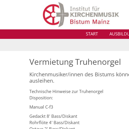
Zum Inhalt springen
START
AUSBILD
Vermietung Truhenorgel
Kirchenmusiker/innen des Bistums könn
ausleihen.
Technische Hinweise zur Truhenorgel
Disposition:
Manual C-f3
Gedackt 8' Bass/Diskant
Rohrflöte 4' Bass/Diskant
Octave 2' Bass/Diskant