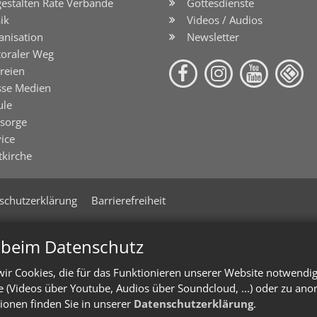
gestalten Räte Verbände
Gottesdienste
ik
Videos / Audios
anisation
Newsletter
toraler Weg
reien
sse Medien
ule
lsorge
ice
tkirche
schutzerklärung
Barrierefreiheit
n beim Datenschutz
ir Cookies, die für das Funktionieren unserer Website notwendi
te (Videos über Youtube, Audios über Soundcloud, ...) oder zu an
ionen finden Sie in unserer
Datenschutzerklärung
.