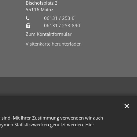
Bischofsplatz 2
55116
Mainz
06131 / 253-0
06131 / 253-890
Zum Kontaktformular
Visitenkarte herunterladen
✕
g sind. Mit Ihrer Zustimmung verwenden wir auch
onymen Statistikzwecken genutzt werden. Hier