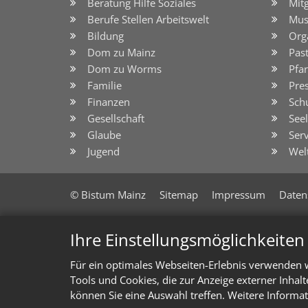
Beratung Hilfe Soziales
Mit
Berufe Stellen Arbeitswelt
Mus
Bildung
Org
Dom zu Mainz
Pas
Dom zu Worms
Pfar
Familie
Pre
Finanzen
Sch
Gesellschaft
See
Glaube
Serv
Jugend
Wel
© Bistum Mainz
Sitemap
Impressum
Daten
Ihre Einstellungsmöglichkeite
Für ein optimales Webseiten-Erlebnis verwenden w
Tools und Cookies, die zur Anzeige externer Inhal
können Sie eine Auswahl treffen. Weitere Informat