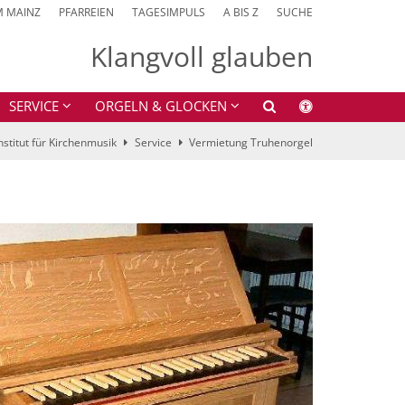
M MAINZ
PFARREIEN
TAGESIMPULS
A BIS Z
SUCHE
Klangvoll glauben
SERVICE
ORGELN & GLOCKEN
nstitut für Kirchenmusik
Service
Vermietung Truhenorgel