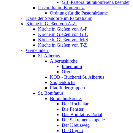
(23) Pastoralraumkonferenz beendet
Pastoralraum-Konferenz
Ordnung für die Pastoralräume
Karte der Standorte im Patoralraum
Kirche in Gießen von A-Z
Kirche in Gießen von A-F
Kirche in Gießen von G-L
Kirche in Gießen von M-S
Kirche in Gießen von T-Z
Gemeinden
St. Albertus
Albertuskirche
Innenraum
Orgel
KÖB - Bücherei St. Albertus
Suppenküche
Pfadfindergruppen
St. Bonifatius
Bonifatiuskirche
Der Hochaltar
Die Fenster
Das Bonifatius-Portal
Die Sakramentskapelle
Der Kreuzweg
Die Orgeln