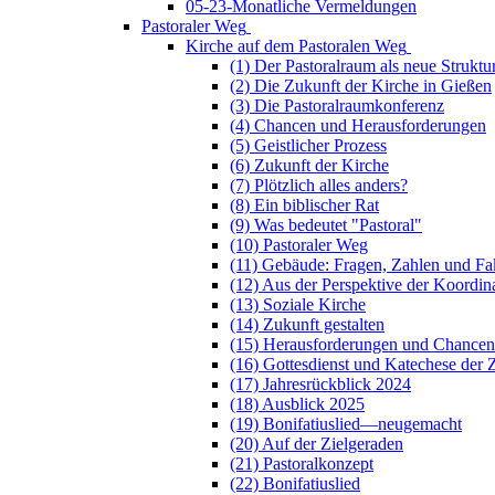
05-23-Monatliche Vermeldungen
Pastoraler Weg
Kirche auf dem Pastoralen Weg
(1) Der Pastoralraum als neue Struktu
(2) Die Zukunft der Kirche in Gießen
(3) Die Pastoralraumkonferenz
(4) Chancen und Herausforderungen
(5) Geistlicher Prozess
(6) Zukunft der Kirche
(7) Plötzlich alles anders?
(8) Ein biblischer Rat
(9) Was bedeutet "Pastoral"
(10) Pastoraler Weg
(11) Gebäude: Fragen, Zahlen und Fa
(12) Aus der Perspektive der Koordin
(13) Soziale Kirche
(14) Zukunft gestalten
(15) Herausforderungen und Chancen
(16) Gottesdienst und Katechese der 
(17) Jahresrückblick 2024
(18) Ausblick 2025
(19) Bonifatiuslied—neugemacht
(20) Auf der Zielgeraden
(21) Pastoralkonzept
(22) Bonifatiuslied