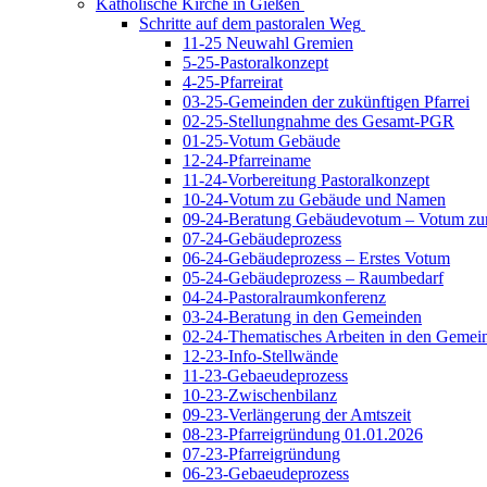
Katholische Kirche in Gießen
Schritte auf dem pastoralen Weg
11-25 Neuwahl Gremien
5-25-Pastoralkonzept
4-25-Pfarreirat
03-25-Gemeinden der zukünftigen Pfarrei
02-25-Stellungnahme des Gesamt-PGR
01-25-Votum Gebäude
12-24-Pfarreiname
11-24-Vorbereitung Pastoralkonzept
10-24-Votum zu Gebäude und Namen
09-24-Beratung Gebäudevotum – Votum zur
07-24-Gebäudeprozess
06-24-Gebäudeprozess – Erstes Votum
05-24-Gebäudeprozess – Raumbedarf
04-24-Pastoralraumkonferenz
03-24-Beratung in den Gemeinden
02-24-Thematisches Arbeiten in den Gemei
12-23-Info-Stellwände
11-23-Gebaeudeprozess
10-23-Zwischenbilanz
09-23-Verlängerung der Amtszeit
08-23-Pfarreigründung 01.01.2026
07-23-Pfarreigründung
06-23-Gebaeudeprozess