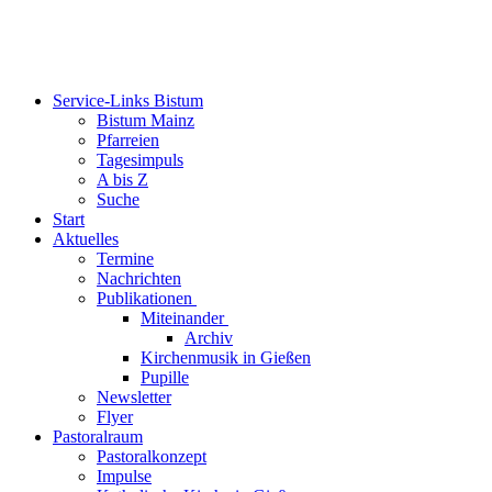
Service-Links Bistum
Bistum Mainz
Pfarreien
Tagesimpuls
A bis Z
Suche
Start
Aktuelles
Termine
Nachrichten
Publikationen
Miteinander
Archiv
Kirchenmusik in Gießen
Pupille
Newsletter
Flyer
Pastoralraum
Pastoralkonzept
Impulse