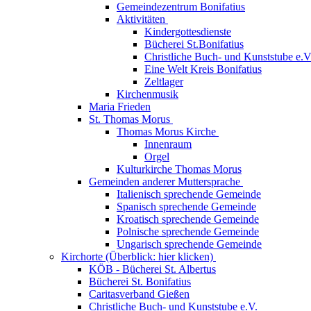
Gemeindezentrum Bonifatius
Aktivitäten
Kindergottesdienste
Bücherei St.Bonifatius
Christliche Buch- und Kunststube e.V
Eine Welt Kreis Bonifatius
Zeltlager
Kirchenmusik
Maria Frieden
St. Thomas Morus
Thomas Morus Kirche
Innenraum
Orgel
Kulturkirche Thomas Morus
Gemeinden anderer Muttersprache
Italienisch sprechende Gemeinde
Spanisch sprechende Gemeinde
Kroatisch sprechende Gemeinde
Polnische sprechende Gemeinde
Ungarisch sprechende Gemeinde
Kirchorte (Überblick: hier klicken)
KÖB - Bücherei St. Albertus
Bücherei St. Bonifatius
Caritasverband Gießen
Christliche Buch- und Kunststube e.V.