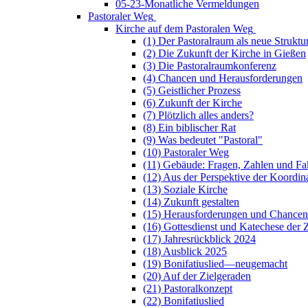
05-23-Monatliche Vermeldungen
Pastoraler Weg
Kirche auf dem Pastoralen Weg
(1) Der Pastoralraum als neue Struktu
(2) Die Zukunft der Kirche in Gießen
(3) Die Pastoralraumkonferenz
(4) Chancen und Herausforderungen
(5) Geistlicher Prozess
(6) Zukunft der Kirche
(7) Plötzlich alles anders?
(8) Ein biblischer Rat
(9) Was bedeutet "Pastoral"
(10) Pastoraler Weg
(11) Gebäude: Fragen, Zahlen und Fa
(12) Aus der Perspektive der Koordin
(13) Soziale Kirche
(14) Zukunft gestalten
(15) Herausforderungen und Chancen
(16) Gottesdienst und Katechese der 
(17) Jahresrückblick 2024
(18) Ausblick 2025
(19) Bonifatiuslied—neugemacht
(20) Auf der Zielgeraden
(21) Pastoralkonzept
(22) Bonifatiuslied