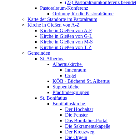
(23) Pastoralraumkonferenz beendet
Pastoralraum-Konferenz
Ordnung für die Pastoralräume
Karte der Standorte im Patoralraum
Kirche in Gießen von A-Z
Kirche in Gießen von A-F
Kirche in Gießen von G-L
Kirche in Gießen von M-S
Kirche in Gießen von T-Z
Gemeinden
St. Albertus
Albertuskirche
Innenraum
Orgel
KÖB - Bücherei St. Albertus
Suppenküche
Pfadfindergruppen
St. Bonifatius
Bonifatiuskirche
Der Hochaltar
Die Fenster
Das Bonifatius-Portal
Die Sakramentskapelle
Der Kreuzweg
Die Orgeln