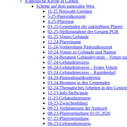
Katholische Kirche in Gießen
Schritte auf dem pastoralen Weg
11-25 Neuwahl Gremien
5-25-Pastoralkonzept
4-25-Pfarreirat
03-25-Gemeinden der zukünftigen Pfarrei
02-25-Stellungnahme des Gesamt-PGR
01-25-Votum Gebäude
12-24-Pfarreiname
11-24-Vorbereitung Pastoralkonzept
10-24-Votum zu Gebäude und Namen
09-24-Beratung Gebäudevotum – Votum zur
07-24-Gebäudeprozess
06-24-Gebäudeprozess – Erstes Votum
05-24-Gebäudeprozess – Raumbedarf
04-24-Pastoralraumkonferenz
03-24-Beratung in den Gemeinden
02-24-Thematisches Arbeiten in den Gemei
12-23-Info-Stellwände
11-23-Gebaeudeprozess
10-23-Zwischenbilanz
09-23-Verlängerung der Amtszeit
08-23-Pfarreigründung 01.01.2026
07-23-Pfarreigründung
06-23-Gebaeudeprozess