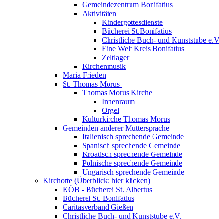
Gemeindezentrum Bonifatius
Aktivitäten
Kindergottesdienste
Bücherei St.Bonifatius
Christliche Buch- und Kunststube e.V
Eine Welt Kreis Bonifatius
Zeltlager
Kirchenmusik
Maria Frieden
St. Thomas Morus
Thomas Morus Kirche
Innenraum
Orgel
Kulturkirche Thomas Morus
Gemeinden anderer Muttersprache
Italienisch sprechende Gemeinde
Spanisch sprechende Gemeinde
Kroatisch sprechende Gemeinde
Polnische sprechende Gemeinde
Ungarisch sprechende Gemeinde
Kirchorte (Überblick: hier klicken)
KÖB - Bücherei St. Albertus
Bücherei St. Bonifatius
Caritasverband Gießen
Christliche Buch- und Kunststube e.V.