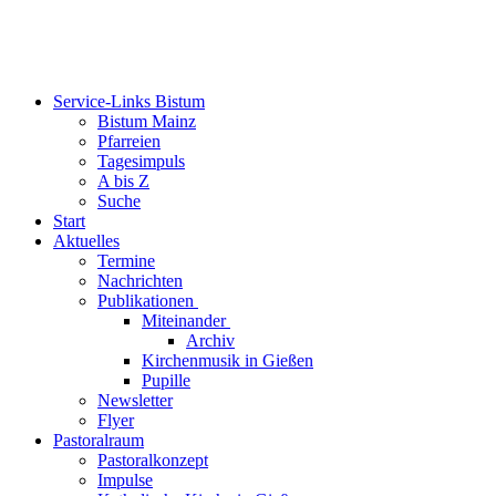
Service-Links Bistum
Bistum Mainz
Pfarreien
Tagesimpuls
A bis Z
Suche
Start
Aktuelles
Termine
Nachrichten
Publikationen
Miteinander
Archiv
Kirchenmusik in Gießen
Pupille
Newsletter
Flyer
Pastoralraum
Pastoralkonzept
Impulse