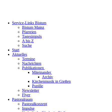
Service-Links Bistum
Bistum Mainz
Pfarreien
Tagesimpuls
A bis Z
Suche
Start
Aktuelles
Termine
Nachrichten
Publikationen
Miteinander
Archiv
Kirchenmusik in Gießen
Pupille
Newsletter
Flyer
Pastoralraum
Pastoralkonzept
Impulse