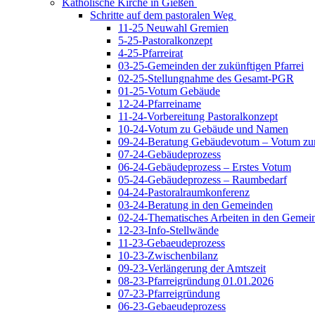
Katholische Kirche in Gießen
Schritte auf dem pastoralen Weg
11-25 Neuwahl Gremien
5-25-Pastoralkonzept
4-25-Pfarreirat
03-25-Gemeinden der zukünftigen Pfarrei
02-25-Stellungnahme des Gesamt-PGR
01-25-Votum Gebäude
12-24-Pfarreiname
11-24-Vorbereitung Pastoralkonzept
10-24-Votum zu Gebäude und Namen
09-24-Beratung Gebäudevotum – Votum zur
07-24-Gebäudeprozess
06-24-Gebäudeprozess – Erstes Votum
05-24-Gebäudeprozess – Raumbedarf
04-24-Pastoralraumkonferenz
03-24-Beratung in den Gemeinden
02-24-Thematisches Arbeiten in den Gemei
12-23-Info-Stellwände
11-23-Gebaeudeprozess
10-23-Zwischenbilanz
09-23-Verlängerung der Amtszeit
08-23-Pfarreigründung 01.01.2026
07-23-Pfarreigründung
06-23-Gebaeudeprozess