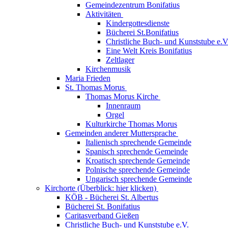
Gemeindezentrum Bonifatius
Aktivitäten
Kindergottesdienste
Bücherei St.Bonifatius
Christliche Buch- und Kunststube e.V
Eine Welt Kreis Bonifatius
Zeltlager
Kirchenmusik
Maria Frieden
St. Thomas Morus
Thomas Morus Kirche
Innenraum
Orgel
Kulturkirche Thomas Morus
Gemeinden anderer Muttersprache
Italienisch sprechende Gemeinde
Spanisch sprechende Gemeinde
Kroatisch sprechende Gemeinde
Polnische sprechende Gemeinde
Ungarisch sprechende Gemeinde
Kirchorte (Überblick: hier klicken)
KÖB - Bücherei St. Albertus
Bücherei St. Bonifatius
Caritasverband Gießen
Christliche Buch- und Kunststube e.V.