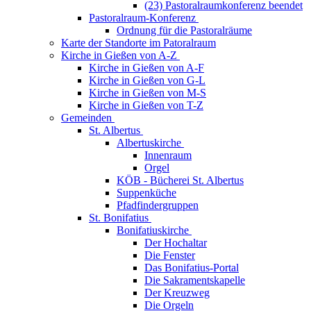
(23) Pastoralraumkonferenz beendet
Pastoralraum-Konferenz
Ordnung für die Pastoralräume
Karte der Standorte im Patoralraum
Kirche in Gießen von A-Z
Kirche in Gießen von A-F
Kirche in Gießen von G-L
Kirche in Gießen von M-S
Kirche in Gießen von T-Z
Gemeinden
St. Albertus
Albertuskirche
Innenraum
Orgel
KÖB - Bücherei St. Albertus
Suppenküche
Pfadfindergruppen
St. Bonifatius
Bonifatiuskirche
Der Hochaltar
Die Fenster
Das Bonifatius-Portal
Die Sakramentskapelle
Der Kreuzweg
Die Orgeln