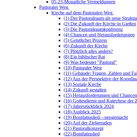
05-23-Monatliche Vermeldungen
Pastoraler Weg
Kirche auf dem Pastoralen Weg
(1) Der Pastoralraum als neue Struktu
(2) Die Zukunft der Kirche in Gießen
(3) Die Pastoralraumkonferenz
(4) Chancen und Herausforderungen
(5) Geistlicher Prozess
(6) Zukunft der Kirche
(7) Plötzlich alles anders?
(8) Ein biblischer Rat
(9) Was bedeutet "Pastoral"
(10) Pastoraler Weg
(11) Gebäude: Fragen, Zahlen und Fa
(12) Aus der Perspektive der Koordin
(13) Soziale Kirche
(14) Zukunft gestalten
(15) Herausforderungen und Chancen
(16) Gottesdienst und Katechese der 
(17) Jahresrückblick 2024
(18) Ausblick 2025
(19) Bonifatiuslied—neugemacht
(20) Auf der Zielgeraden
(21) Pastoralkonzept
(22) Bonifatiuslied