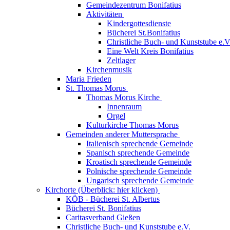
Gemeindezentrum Bonifatius
Aktivitäten
Kindergottesdienste
Bücherei St.Bonifatius
Christliche Buch- und Kunststube e.V
Eine Welt Kreis Bonifatius
Zeltlager
Kirchenmusik
Maria Frieden
St. Thomas Morus
Thomas Morus Kirche
Innenraum
Orgel
Kulturkirche Thomas Morus
Gemeinden anderer Muttersprache
Italienisch sprechende Gemeinde
Spanisch sprechende Gemeinde
Kroatisch sprechende Gemeinde
Polnische sprechende Gemeinde
Ungarisch sprechende Gemeinde
Kirchorte (Überblick: hier klicken)
KÖB - Bücherei St. Albertus
Bücherei St. Bonifatius
Caritasverband Gießen
Christliche Buch- und Kunststube e.V.