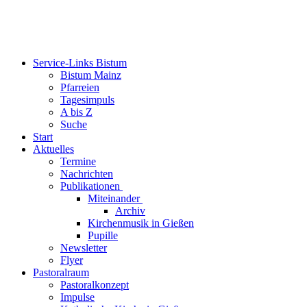
Service-Links Bistum
Bistum Mainz
Pfarreien
Tagesimpuls
A bis Z
Suche
Start
Aktuelles
Termine
Nachrichten
Publikationen
Miteinander
Archiv
Kirchenmusik in Gießen
Pupille
Newsletter
Flyer
Pastoralraum
Pastoralkonzept
Impulse