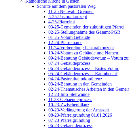
Katholische Kirche in Gießen
Schritte auf dem pastoralen Weg
11-25 Neuwahl Gremien
5-25-Pastoralkonzept
4-25-Pfarreirat
03-25-Gemeinden der zukünftigen Pfarrei
02-25-Stellungnahme des Gesamt-PGR
01-25-Votum Gebäude
12-24-Pfarreiname
11-24-Vorbereitung Pastoralkonzept
10-24-Votum zu Gebäude und Namen
09-24-Beratung Gebäudevotum – Votum zur
07-24-Gebäudeprozess
06-24-Gebäudeprozess – Erstes Votum
05-24-Gebäudeprozess – Raumbedarf
04-24-Pastoralraumkonferenz
03-24-Beratung in den Gemeinden
02-24-Thematisches Arbeiten in den Gemei
12-23-Info-Stellwände
11-23-Gebaeudeprozess
10-23-Zwischenbilanz
09-23-Verlängerung der Amtszeit
08-23-Pfarreigründung 01.01.2026
07-23-Pfarreigründung
06-23-Gebaeudeprozess