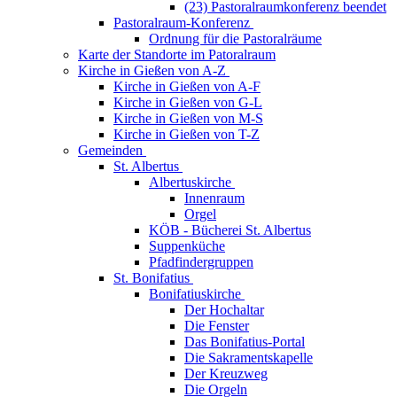
(23) Pastoralraumkonferenz beendet
Pastoralraum-Konferenz
Ordnung für die Pastoralräume
Karte der Standorte im Patoralraum
Kirche in Gießen von A-Z
Kirche in Gießen von A-F
Kirche in Gießen von G-L
Kirche in Gießen von M-S
Kirche in Gießen von T-Z
Gemeinden
St. Albertus
Albertuskirche
Innenraum
Orgel
KÖB - Bücherei St. Albertus
Suppenküche
Pfadfindergruppen
St. Bonifatius
Bonifatiuskirche
Der Hochaltar
Die Fenster
Das Bonifatius-Portal
Die Sakramentskapelle
Der Kreuzweg
Die Orgeln