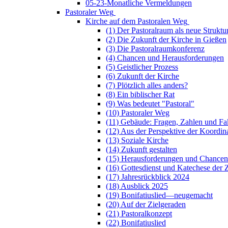
05-23-Monatliche Vermeldungen
Pastoraler Weg
Kirche auf dem Pastoralen Weg
(1) Der Pastoralraum als neue Struktu
(2) Die Zukunft der Kirche in Gießen
(3) Die Pastoralraumkonferenz
(4) Chancen und Herausforderungen
(5) Geistlicher Prozess
(6) Zukunft der Kirche
(7) Plötzlich alles anders?
(8) Ein biblischer Rat
(9) Was bedeutet "Pastoral"
(10) Pastoraler Weg
(11) Gebäude: Fragen, Zahlen und Fa
(12) Aus der Perspektive der Koordin
(13) Soziale Kirche
(14) Zukunft gestalten
(15) Herausforderungen und Chancen
(16) Gottesdienst und Katechese der 
(17) Jahresrückblick 2024
(18) Ausblick 2025
(19) Bonifatiuslied—neugemacht
(20) Auf der Zielgeraden
(21) Pastoralkonzept
(22) Bonifatiuslied