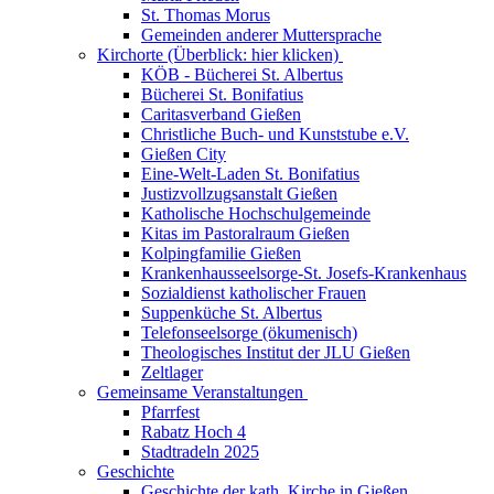
St. Thomas Morus
Gemeinden anderer Muttersprache
Kirchorte (Überblick: hier klicken)
KÖB - Bücherei St. Albertus
Bücherei St. Bonifatius
Caritasverband Gießen
Christliche Buch- und Kunststube e.V.
Gießen City
Eine-Welt-Laden St. Bonifatius
Justizvollzugsanstalt Gießen
Katholische Hochschulgemeinde
Kitas im Pastoralraum Gießen
Kolpingfamilie Gießen
Krankenhausseelsorge-St. Josefs-Krankenhaus
Sozialdienst katholischer Frauen
Suppenküche St. Albertus
Telefonseelsorge (ökumenisch)
Theologisches Institut der JLU Gießen
Zeltlager
Gemeinsame Veranstaltungen
Pfarrfest
Rabatz Hoch 4
Stadtradeln 2025
Geschichte
Geschichte der kath. Kirche in Gießen