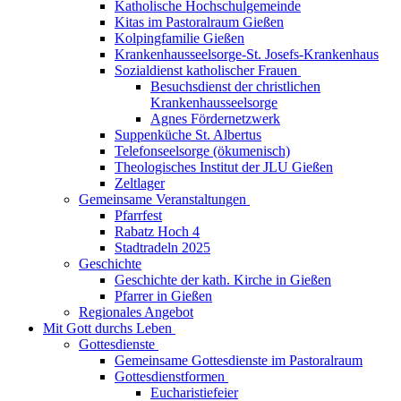
Katholische Hochschulgemeinde
Kitas im Pastoralraum Gießen
Kolpingfamilie Gießen
Krankenhausseelsorge-St. Josefs-Krankenhaus
Sozialdienst katholischer Frauen
Besuchsdienst der christlichen
Krankenhausseelsorge
Agnes Fördernetzwerk
Suppenküche St. Albertus
Telefonseelsorge (ökumenisch)
Theologisches Institut der JLU Gießen
Zeltlager
Gemeinsame Veranstaltungen
Pfarrfest
Rabatz Hoch 4
Stadtradeln 2025
Geschichte
Geschichte der kath. Kirche in Gießen
Pfarrer in Gießen
Regionales Angebot
Mit Gott durchs Leben
Gottesdienste
Gemeinsame Gottesdienste im Pastoralraum
Gottesdienstformen
Eucharistiefeier