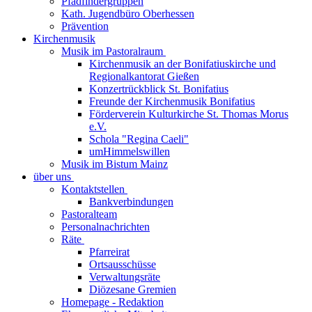
Pfadfindergruppen
Kath. Jugendbüro Oberhessen
Prävention
Kirchenmusik
Musik im Pastoralraum
Kirchenmusik an der Bonifatiuskirche und
Regionalkantorat Gießen
Konzertrückblick St. Bonifatius
Freunde der Kirchenmusik Bonifatius
Förderverein Kulturkirche St. Thomas Morus
e.V.
Schola "Regina Caeli"
umHimmelswillen
Musik im Bistum Mainz
über uns
Kontaktstellen
Bankverbindungen
Pastoralteam
Personalnachrichten
Räte
Pfarreirat
Ortsausschüsse
Verwaltungsräte
Diözesane Gremien
Homepage - Redaktion