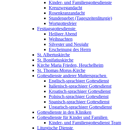
Kinder- und Familiengottesdienste
Kreuzwegandacht
Rosenkranzandacht
Stundengebet (Tageszeitenliturgie)
Wortgottesfeier
Festtagsgottesdienste
Heiliger Abend
Weihnachten
Silvester und Neujahr
Erscheinung des Herrn
St. Albertuskirche
St. Bonifatiuskirche
Kirche Maria Frieden, Heuchelheim
St. Thomas-Morus-Kirche
Gottesdienste anderer Muttersprachen
Englisch-sprachiger Gottesdienst
Italienisch-sprachiger Gottesdienst
Kroatisch-sprachiger Gottesdienst
Polnisch-sprachiger Gottesdienst
Spanisch-sprachiger Gottesdienst
Ungarisch-sprachiger Gottesdienst
Gottesdienste in den Kliniken
Gottesdienste für Kinder und Familien
Kinder- und Familiengottesdienst Team
Liturgische Dienste