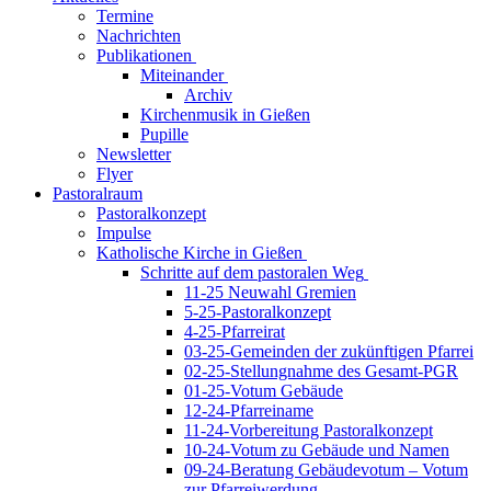
Termine
Nachrichten
Publikationen
Miteinander
Archiv
Kirchenmusik in Gießen
Pupille
Newsletter
Flyer
Pastoralraum
Pastoralkonzept
Impulse
Katholische Kirche in Gießen
Schritte auf dem pastoralen Weg
11-25 Neuwahl Gremien
5-25-Pastoralkonzept
4-25-Pfarreirat
03-25-Gemeinden der zukünftigen Pfarrei
02-25-Stellungnahme des Gesamt-PGR
01-25-Votum Gebäude
12-24-Pfarreiname
11-24-Vorbereitung Pastoralkonzept
10-24-Votum zu Gebäude und Namen
09-24-Beratung Gebäudevotum – Votum
zur Pfarreiwerdung