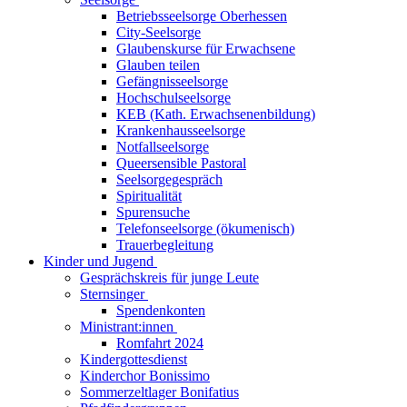
Betriebsseelsorge Oberhessen
City-Seelsorge
Glaubenskurse für Erwachsene
Glauben teilen
Gefängnisseelsorge
Hochschulseelsorge
KEB (Kath. Erwachsenenbildung)
Krankenhausseelsorge
Notfallseelsorge
Queersensible Pastoral
Seelsorgegespräch
Spiritualität
Spurensuche
Telefonseelsorge (ökumenisch)
Trauerbegleitung
Kinder und Jugend
Gesprächskreis für junge Leute
Sternsinger
Spendenkonten
Ministrant:innen
Romfahrt 2024
Kindergottesdienst
Kinderchor Bonissimo
Sommerzeltlager Bonifatius