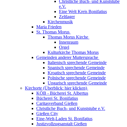
Christliche Buch- und Kunststube
e.V.
Eine Welt Kreis Bonifatius
Zeltlager
Kirchenmusik
Maria Frieden
St. Thomas Morus
Thomas Morus Kirche
Innenraum
Orgel
Kulturkirche Thomas Morus
Gemeinden anderer Muttersprache
Italienisch sprechende Gemeinde
Spanisch sprechende Gemeinde
Kroatisch sprechende Gemeinde
Polnische sprechende Gemeinde
Ungarisch sprechende Gemeinde
Kirchorte (Überblick: hier klicken)
KÖB - Bücherei St. Albertus
Bücherei St. Bonifatius
Caritasverband Gießen
Christliche Buch- und Kunststube e.V.
Gießen City
Eine-Welt-Laden St. Bonifatius
Justizvollzugsanstalt Gießen