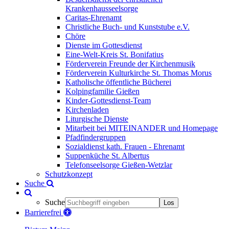
Krankenhausseelsorge
Caritas-Ehrenamt
Christliche Buch- und Kunststube e.V.
Chöre
Dienste im Gottesdienst
Eine-Welt-Kreis St. Bonifatius
Förderverein Freunde der Kirchenmusik
Förderverein Kulturkirche St. Thomas Morus
Katholische öffentliche Bücherei
Kolpingfamilie Gießen
Kinder-Gottesdienst-Team
Kirchenladen
Liturgische Dienste
Mitarbeit bei MITEINANDER und Homepage
Pfadfindergruppen
Sozialdienst kath. Frauen - Ehrenamt
Suppenküche St. Albertus
Telefonseelsorge Gießen-Wetzlar
Schutzkonzept
Suche
Suche
Los
Barrierefrei