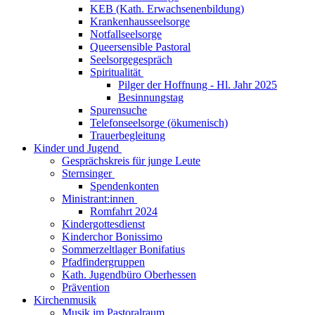
KEB (Kath. Erwachsenenbildung)
Krankenhausseelsorge
Notfallseelsorge
Queersensible Pastoral
Seelsorgegespräch
Spiritualität
Pilger der Hoffnung - Hl. Jahr 2025
Besinnungstag
Spurensuche
Telefonseelsorge (ökumenisch)
Trauerbegleitung
Kinder und Jugend
Gesprächskreis für junge Leute
Sternsinger
Spendenkonten
Ministrant:innen
Romfahrt 2024
Kindergottesdienst
Kinderchor Bonissimo
Sommerzeltlager Bonifatius
Pfadfindergruppen
Kath. Jugendbüro Oberhessen
Prävention
Kirchenmusik
Musik im Pastoralraum