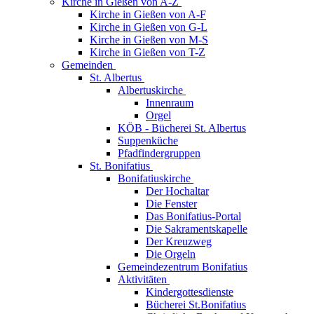
Kirche in Gießen von A-Z
Kirche in Gießen von A-F
Kirche in Gießen von G-L
Kirche in Gießen von M-S
Kirche in Gießen von T-Z
Gemeinden
St. Albertus
Albertuskirche
Innenraum
Orgel
KÖB - Bücherei St. Albertus
Suppenküche
Pfadfindergruppen
St. Bonifatius
Bonifatiuskirche
Der Hochaltar
Die Fenster
Das Bonifatius-Portal
Die Sakramentskapelle
Der Kreuzweg
Die Orgeln
Gemeindezentrum Bonifatius
Aktivitäten
Kindergottesdienste
Bücherei St.Bonifatius