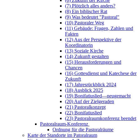
(6) Zukunft der Kirche
(7) Plötzlich alles anders?
(8) Ein biblischer Rat
(9) Was bedeutet "Pastoral"
(10) Pastoraler Weg
(11) Gebäude: Fragen, Zahlen und
Fakten
(12) Aus der Perspektive der
Koordinatorin
(13) Soziale Kirche
(14) Zukunft gestalten
(15) Herausforderungen und
Chancen
(16) Gottesdienst und Katechese der
Zukunft
(17) Jahresrückblick 2024
(18) Ausblick 2025
(19) Bonifatiuslied—neugemacht
(20) Auf der Zielgeraden
(21) Pastoralkonzept
(22) Bonifatiuslied
(23) Pastoralraumkonferenz beendet
Pastoralraum-Konferenz
Ordnung für die Pastoralräume
Karte der Standorte im Patoralraum