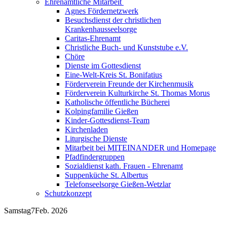
Ehrenamtliche Mitarbeit
Agnes Fördernetzwerk
Besuchsdienst der christlichen
Krankenhausseelsorge
Caritas-Ehrenamt
Christliche Buch- und Kunststube e.V.
Chöre
Dienste im Gottesdienst
Eine-Welt-Kreis St. Bonifatius
Förderverein Freunde der Kirchenmusik
Förderverein Kulturkirche St. Thomas Morus
Katholische öffentliche Bücherei
Kolpingfamilie Gießen
Kinder-Gottesdienst-Team
Kirchenladen
Liturgische Dienste
Mitarbeit bei MITEINANDER und Homepage
Pfadfindergruppen
Sozialdienst kath. Frauen - Ehrenamt
Suppenküche St. Albertus
Telefonseelsorge Gießen-Wetzlar
Schutzkonzept
Samstag
7
Feb. 2026