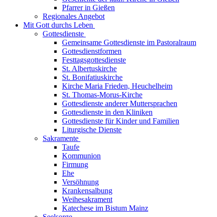
Pfarrer in Gießen
Regionales Angebot
Mit Gott durchs Leben
Gottesdienste
Gemeinsame Gottesdienste im Pastoralraum
Gottesdienstformen
Festtagsgottesdienste
St. Albertuskirche
St. Bonifatiuskirche
Kirche Maria Frieden, Heuchelheim
St. Thomas-Morus-Kirche
Gottesdienste anderer Muttersprachen
Gottesdienste in den Kliniken
Gottesdienste für Kinder und Familien
Liturgische Dienste
Sakramente
Taufe
Kommunion
Firmung
Ehe
Versöhnung
Krankensalbung
Weihesakrament
Katechese im Bistum Mainz
Seelsorge