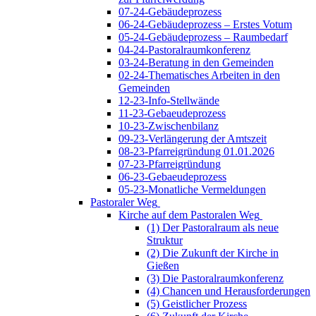
07-24-Gebäudeprozess
06-24-Gebäudeprozess – Erstes Votum
05-24-Gebäudeprozess – Raumbedarf
04-24-Pastoralraumkonferenz
03-24-Beratung in den Gemeinden
02-24-Thematisches Arbeiten in den
Gemeinden
12-23-Info-Stellwände
11-23-Gebaeudeprozess
10-23-Zwischenbilanz
09-23-Verlängerung der Amtszeit
08-23-Pfarreigründung 01.01.2026
07-23-Pfarreigründung
06-23-Gebaeudeprozess
05-23-Monatliche Vermeldungen
Pastoraler Weg
Kirche auf dem Pastoralen Weg
(1) Der Pastoralraum als neue
Struktur
(2) Die Zukunft der Kirche in
Gießen
(3) Die Pastoralraumkonferenz
(4) Chancen und Herausforderungen
(5) Geistlicher Prozess