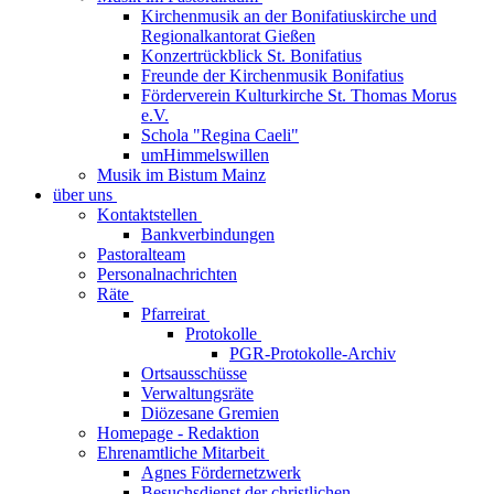
Kirchenmusik an der Bonifatiuskirche und
Regionalkantorat Gießen
Konzertrückblick St. Bonifatius
Freunde der Kirchenmusik Bonifatius
Förderverein Kulturkirche St. Thomas Morus
e.V.
Schola "Regina Caeli"
umHimmelswillen
Musik im Bistum Mainz
über uns
Kontaktstellen
Bankverbindungen
Pastoralteam
Personalnachrichten
Räte
Pfarreirat
Protokolle
PGR-Protokolle-Archiv
Ortsausschüsse
Verwaltungsräte
Diözesane Gremien
Homepage - Redaktion
Ehrenamtliche Mitarbeit
Agnes Fördernetzwerk
Besuchsdienst der christlichen