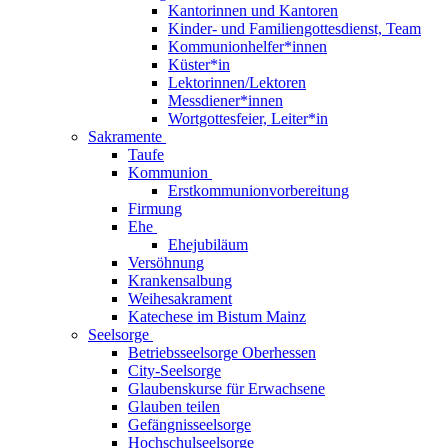
Kantorinnen und Kantoren
Kinder- und Familiengottesdienst, Team
Kommunionhelfer*innen
Küster*in
Lektorinnen/Lektoren
Messdiener*innen
Wortgottesfeier, Leiter*in
Sakramente
Taufe
Kommunion
Erstkommunionvorbereitung
Firmung
Ehe
Ehejubiläum
Versöhnung
Krankensalbung
Weihesakrament
Katechese im Bistum Mainz
Seelsorge
Betriebsseelsorge Oberhessen
City-Seelsorge
Glaubenskurse für Erwachsene
Glauben teilen
Gefängnisseelsorge
Hochschulseelsorge