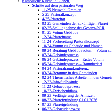
Katholische Kirche in Gießen
Schritte auf dem pastoralen Weg
11-25 Neuwahl Gremien
5-25-Pastoralkonzept
4-25-Pfarreirat
03-25-Gemeinden der zukünftigen Pfarrei
02-25-Stellungnahme des Gesamt-PGR
01-25-Votum Gebäude
12-24-Pfarreiname
11-24-Vorbereitung Pastoralkonzept
10-24-Votum zu Gebäude und Namen
09-24-Beratung Gebäudevotum – Votum zur
07-24-Gebäudeprozess
06-24-Gebäudeprozess – Erstes Votum
05-24-Gebäudeprozess – Raumbedarf
04-24-Pastoralraumkonferenz
03-24-Beratung in den Gemeinden
02-24-Thematisches Arbeiten in den Gemei
12-23-Info-Stellwände
11-23-Gebaeudeprozess
10-23-Zwischenbilanz
09-23-Verlängerung der Amtszeit
08-23-Pfarreigründung 01.01.2026
07-23-Pfarreigründung
06-23-Gebaeudeprozess