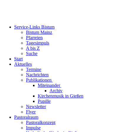
Service-Links Bistum
Bistum Mainz
Pfarreien
Tagesimpuls
A bis Z
Suche
Start
Aktuelles
Termine
Nachrichten
Publikationen
Miteinander
Archiv
Kirchenmusik in Gießen
Pupille
Newsletter
Flyer
Pastoralraum
Pastoralkonzept
Impulse