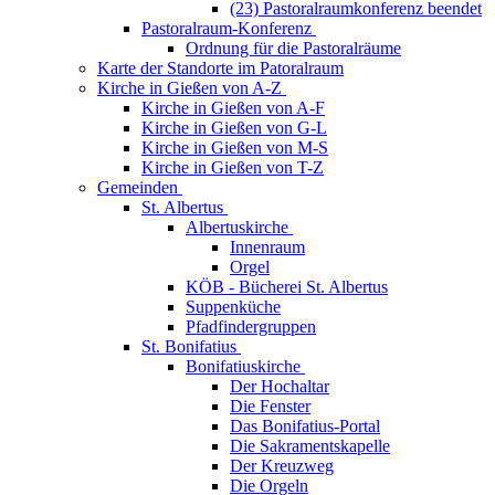
(23) Pastoralraumkonferenz beendet
Pastoralraum-Konferenz
Ordnung für die Pastoralräume
Karte der Standorte im Patoralraum
Kirche in Gießen von A-Z
Kirche in Gießen von A-F
Kirche in Gießen von G-L
Kirche in Gießen von M-S
Kirche in Gießen von T-Z
Gemeinden
St. Albertus
Albertuskirche
Innenraum
Orgel
KÖB - Bücherei St. Albertus
Suppenküche
Pfadfindergruppen
St. Bonifatius
Bonifatiuskirche
Der Hochaltar
Die Fenster
Das Bonifatius-Portal
Die Sakramentskapelle
Der Kreuzweg
Die Orgeln