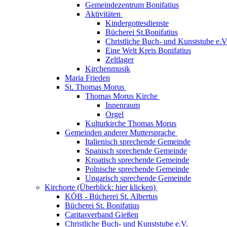
Gemeindezentrum Bonifatius
Aktivitäten
Kindergottesdienste
Bücherei St.Bonifatius
Christliche Buch- und Kunststube e.V
Eine Welt Kreis Bonifatius
Zeltlager
Kirchenmusik
Maria Frieden
St. Thomas Morus
Thomas Morus Kirche
Innenraum
Orgel
Kulturkirche Thomas Morus
Gemeinden anderer Muttersprache
Italienisch sprechende Gemeinde
Spanisch sprechende Gemeinde
Kroatisch sprechende Gemeinde
Polnische sprechende Gemeinde
Ungarisch sprechende Gemeinde
Kirchorte (Überblick: hier klicken)
KÖB - Bücherei St. Albertus
Bücherei St. Bonifatius
Caritasverband Gießen
Christliche Buch- und Kunststube e.V.