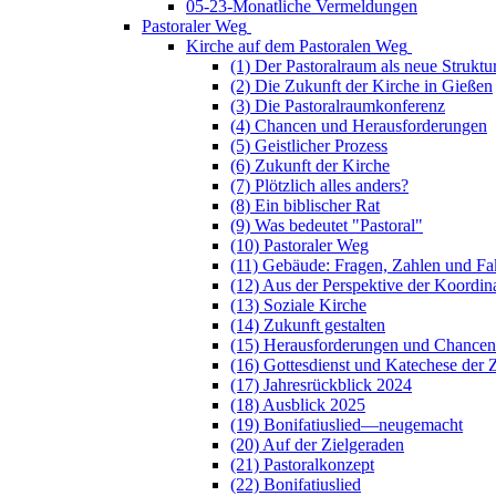
05-23-Monatliche Vermeldungen
Pastoraler Weg
Kirche auf dem Pastoralen Weg
(1) Der Pastoralraum als neue Struktu
(2) Die Zukunft der Kirche in Gießen
(3) Die Pastoralraumkonferenz
(4) Chancen und Herausforderungen
(5) Geistlicher Prozess
(6) Zukunft der Kirche
(7) Plötzlich alles anders?
(8) Ein biblischer Rat
(9) Was bedeutet "Pastoral"
(10) Pastoraler Weg
(11) Gebäude: Fragen, Zahlen und Fa
(12) Aus der Perspektive der Koordin
(13) Soziale Kirche
(14) Zukunft gestalten
(15) Herausforderungen und Chancen
(16) Gottesdienst und Katechese der 
(17) Jahresrückblick 2024
(18) Ausblick 2025
(19) Bonifatiuslied—neugemacht
(20) Auf der Zielgeraden
(21) Pastoralkonzept
(22) Bonifatiuslied