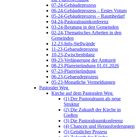
07-24-Gebäudeprozess
06-24-Gebäudeprozess – Erstes Votum
05-24-Gebäudeprozess – Raumbedarf
04-24-Pastoralraumkonferenz
03-24-Beratung in den Gemeinden
02-24-Thematisches Arbeiten in den
Gemeinden
12-23-Info-Stellwände
11-23-Gebaeudeprozess
10-23-Zwischenbilanz
09-23-Verlängerung der Amtszeit
08-23-Pfarreigründung 01.01.2026
07-23-Pfarreigründung
06-23-Gebaeudeprozess
05-23-Monatliche Vermeldungen
Pastoraler Weg
Kirche auf dem Pastoralen Weg
(1) Der Pastoralraum als neue
Struktur
(2) Die Zukunft der Kirche in
Gießen
(3) Die Pastoralraumkonferenz
(4) Chancen und Herausforderungen
(5) Geistlicher Prozess