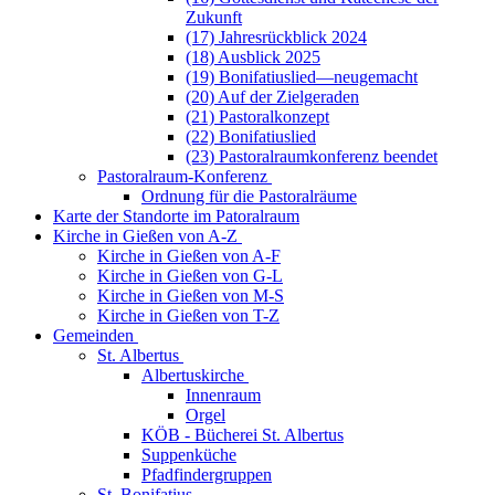
Zukunft
(17) Jahresrückblick 2024
(18) Ausblick 2025
(19) Bonifatiuslied—neugemacht
(20) Auf der Zielgeraden
(21) Pastoralkonzept
(22) Bonifatiuslied
(23) Pastoralraumkonferenz beendet
Pastoralraum-Konferenz
Ordnung für die Pastoralräume
Karte der Standorte im Patoralraum
Kirche in Gießen von A-Z
Kirche in Gießen von A-F
Kirche in Gießen von G-L
Kirche in Gießen von M-S
Kirche in Gießen von T-Z
Gemeinden
St. Albertus
Albertuskirche
Innenraum
Orgel
KÖB - Bücherei St. Albertus
Suppenküche
Pfadfindergruppen
St. Bonifatius