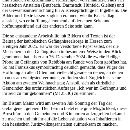
hessischen Anstalten (Butzbach, Darmstadt, Hünfeld, Gießen) und
der Gewahrsamseinrichtung für Ausreisepflichtige in Ingelheim. Die
Bilder und Texte lassen zugleich erahnen, wie ihr Knastalltag
aussieht, wo er hoffnungshemmend auf der einen Seite und
hoffnungsstiftend auf der anderen Seite sein kann.
Die so entstandene Arbeitshilfe mit Bildern und Texten ist der
Beitrag der katholischen Gefängnisseelsorge in Hessen zum
Heiligen Jahr 2025. Es war der verstorbene Papst selbst, der die
Menschen in den Gefängnissen in besonderer Weise in den Blick
genommen hat, als er am 26. Dezember 2024 die zweite Heilige
Pforte im Gefängnis von Rebibbia am Rande von Rom geöffnet hat.
So hat Franziskus symbolträchtig deutlich gemacht, dass Pilger der
Hoffnung an allen Orten und vielleicht gerade an denen, an denen
man es am wenigsten vermutet, zu finden sind. Zugleich ist seine
Aktion am zweiten Weihnachtstag Anstoß, sich als christliche
Gemeinden des urchristlichen Auftrages „Ich war im Gefängnis und
ihr seid zu mir gekommen“ (Mt 25,36) zu erinnern.
Im Bistum Mainz wird am zweiten Juli-Sonntag der Tag der
Gefangenen gefeiert. Der Termin bietet eine gute Möglichkeit, diese
Broschüre in den Gemeinden und Kirchorten aufzugreifen bekannt
zu machen und mit ihr auf die Lebenssituation von Inhaftierten in
den hessischen Justizvollzugsanstalten aufmerksam zu machen.