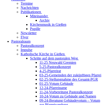
Termine
Nachrichten
Publikationen
Miteinander
Archiv
Kirchenmusik in Gießen
Pupille
Newsletter
Flyer
Pastoralraum
Pastoralkonzept
Impulse
Katholische Kirche in Gießen
Schritte auf dem pastoralen Weg
11-25 Neuwahl Gremien
5-25-Pastoralkonzept
4-25-Pfarreirat
03-25-Gemeinden der zukünftigen Pfarrei
02-25-Stellungnahme des Gesamt-PGR
01-25-Votum Gebäude
12-24-Pfarreiname
11-24-Vorbereitung Pastoralkonzept
10-24-Votum zu Gebäude und Namen
09-24-Beratung Gebäudevotum – Votum
zur Pfarreiwerdung