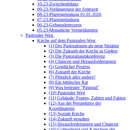
10-23-Zwischenbilanz
09-23-Verlängerung der Amtszeit
08-23-Pfarreigründung 01.01.2026
07-23-Pfarreigründung
06-23-Gebaeudeprozess
05-23-Monatliche Vermeldungen
Pastoraler Weg
Kirche auf dem Pastoralen Weg
(1) Der Pastoralraum als neue Struktur
(2) Die Zukunft der Kirche in Gießen
(3) Die Pastoralraumkonferenz
(4) Chancen und Herausforderungen
(5) Geistlicher Prozess
(6) Zukunft der Kirche
(7) Plötzlich alles anders?
(8) Ein biblischer Rat
(9) Was bedeutet "Pastoral"
(10) Pastoraler Weg
(11) Gebäude: Fragen, Zahlen und Fakten
(12) Aus der Perspektive der
Koordinatorin
(13) Soziale Kirche
(14) Zukunft gestalten
(15) Herausforderungen und Chancen
(16) Gottesdienst und Katechese der