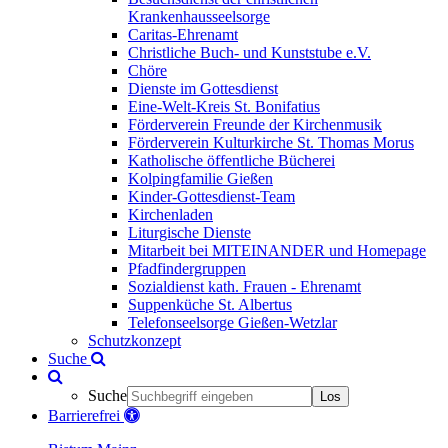
Krankenhausseelsorge
Caritas-Ehrenamt
Christliche Buch- und Kunststube e.V.
Chöre
Dienste im Gottesdienst
Eine-Welt-Kreis St. Bonifatius
Förderverein Freunde der Kirchenmusik
Förderverein Kulturkirche St. Thomas Morus
Katholische öffentliche Bücherei
Kolpingfamilie Gießen
Kinder-Gottesdienst-Team
Kirchenladen
Liturgische Dienste
Mitarbeit bei MITEINANDER und Homepage
Pfadfindergruppen
Sozialdienst kath. Frauen - Ehrenamt
Suppenküche St. Albertus
Telefonseelsorge Gießen-Wetzlar
Schutzkonzept
Suche
Suche
Los
Barrierefrei