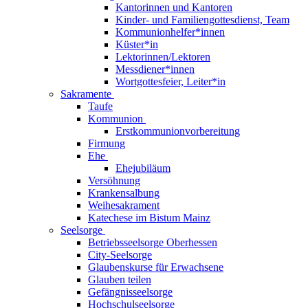
Kantorinnen und Kantoren
Kinder- und Familiengottesdienst, Team
Kommunionhelfer*innen
Küster*in
Lektorinnen/Lektoren
Messdiener*innen
Wortgottesfeier, Leiter*in
Sakramente
Taufe
Kommunion
Erstkommunionvorbereitung
Firmung
Ehe
Ehejubiläum
Versöhnung
Krankensalbung
Weihesakrament
Katechese im Bistum Mainz
Seelsorge
Betriebsseelsorge Oberhessen
City-Seelsorge
Glaubenskurse für Erwachsene
Glauben teilen
Gefängnisseelsorge
Hochschulseelsorge