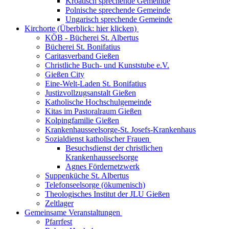
Kroatisch sprechende Gemeinde
Polnische sprechende Gemeinde
Ungarisch sprechende Gemeinde
Kirchorte (Überblick: hier klicken)
KÖB - Bücherei St. Albertus
Bücherei St. Bonifatius
Caritasverband Gießen
Christliche Buch- und Kunststube e.V.
Gießen City
Eine-Welt-Laden St. Bonifatius
Justizvollzugsanstalt Gießen
Katholische Hochschulgemeinde
Kitas im Pastoralraum Gießen
Kolpingfamilie Gießen
Krankenhausseelsorge-St. Josefs-Krankenhaus
Sozialdienst katholischer Frauen
Besuchsdienst der christlichen
Krankenhausseelsorge
Agnes Fördernetzwerk
Suppenküche St. Albertus
Telefonseelsorge (ökumenisch)
Theologisches Institut der JLU Gießen
Zeltlager
Gemeinsame Veranstaltungen
Pfarrfest