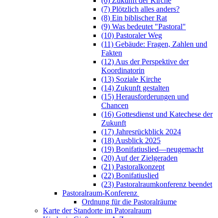
(6) Zukunft der Kirche
(7) Plötzlich alles anders?
(8) Ein biblischer Rat
(9) Was bedeutet "Pastoral"
(10) Pastoraler Weg
(11) Gebäude: Fragen, Zahlen und
Fakten
(12) Aus der Perspektive der
Koordinatorin
(13) Soziale Kirche
(14) Zukunft gestalten
(15) Herausforderungen und
Chancen
(16) Gottesdienst und Katechese der
Zukunft
(17) Jahresrückblick 2024
(18) Ausblick 2025
(19) Bonifatiuslied—neugemacht
(20) Auf der Zielgeraden
(21) Pastoralkonzept
(22) Bonifatiuslied
(23) Pastoralraumkonferenz beendet
Pastoralraum-Konferenz
Ordnung für die Pastoralräume
Karte der Standorte im Patoralraum