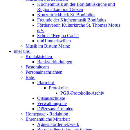
Kirchenmusik an der Bonifatiuskirche und
Regionalkantorat Gießen
Konzertrückblick St. Bonifatius
Freunde der Kirchenmusik Bonifatius
Förderverein Kulturkirche St. Thomas Morus
e.V.
Schola "Regina Caeli"
umHimmelswillen
Musik im Bistum Mainz
über uns
Kontaktstellen
Bankverbindungen
Pastoralteam
Personalnachrichten
Räte
Pfarreirat
Protokolle
PGR-Protokolle-Archiv
Ortsausschüsse
Verwaltungsräte
Diözesane Gremien
Homepage - Redaktion
Ehrenamtliche Mitarbeit
Agnes Fördernetzwerk
Besuchsdienst der christlichen