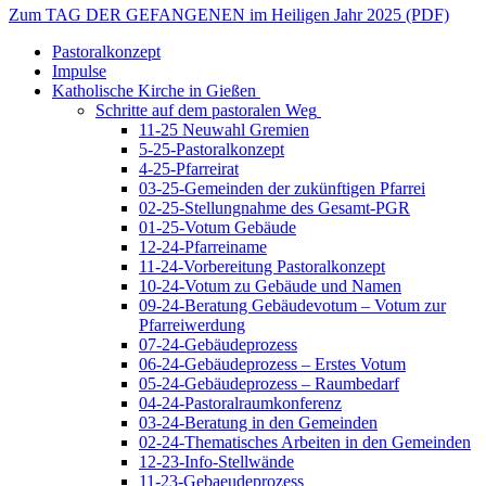
Zum TAG DER GEFANGENEN im Heiligen Jahr 2025 (PDF)
Pastoralkonzept
Impulse
Katholische Kirche in Gießen
Schritte auf dem pastoralen Weg
11-25 Neuwahl Gremien
5-25-Pastoralkonzept
4-25-Pfarreirat
03-25-Gemeinden der zukünftigen Pfarrei
02-25-Stellungnahme des Gesamt-PGR
01-25-Votum Gebäude
12-24-Pfarreiname
11-24-Vorbereitung Pastoralkonzept
10-24-Votum zu Gebäude und Namen
09-24-Beratung Gebäudevotum – Votum zur
Pfarreiwerdung
07-24-Gebäudeprozess
06-24-Gebäudeprozess – Erstes Votum
05-24-Gebäudeprozess – Raumbedarf
04-24-Pastoralraumkonferenz
03-24-Beratung in den Gemeinden
02-24-Thematisches Arbeiten in den Gemeinden
12-23-Info-Stellwände
11-23-Gebaeudeprozess