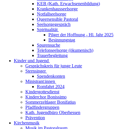
KEB (Kath. Erwachsenenbildung)
Krankenhausseelsorge
Notfallseelsorge
Queersensible Pastoral
Seelsorgegespräch
Spiritualität
Pilger der Hoffnung - Hl. Jahr 2025
Besinnungstag
Spurensuche
Telefonseelsorge (ökumenisch)
Trauerbegleitung
Kinder und Jugend
Gesprächskreis für junge Leute
Sternsinger
Spendenkonten
Ministrant:innen
Romfahrt 2024
Kindergottesdienst
Kinderchor Bonissimo
Sommerzeltlager Bonifatius
Pfadfindergruppen
Kath. Jugendbüro Oberhessen
Prävention
Kirchenmusik
Musik im Pastoralraum