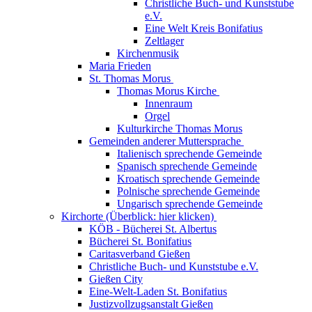
Christliche Buch- und Kunststube
e.V.
Eine Welt Kreis Bonifatius
Zeltlager
Kirchenmusik
Maria Frieden
St. Thomas Morus
Thomas Morus Kirche
Innenraum
Orgel
Kulturkirche Thomas Morus
Gemeinden anderer Muttersprache
Italienisch sprechende Gemeinde
Spanisch sprechende Gemeinde
Kroatisch sprechende Gemeinde
Polnische sprechende Gemeinde
Ungarisch sprechende Gemeinde
Kirchorte (Überblick: hier klicken)
KÖB - Bücherei St. Albertus
Bücherei St. Bonifatius
Caritasverband Gießen
Christliche Buch- und Kunststube e.V.
Gießen City
Eine-Welt-Laden St. Bonifatius
Justizvollzugsanstalt Gießen