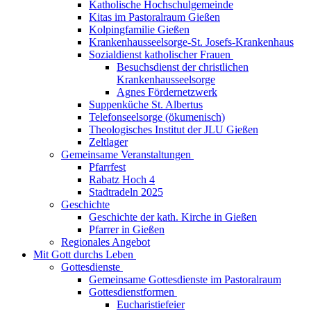
Katholische Hochschulgemeinde
Kitas im Pastoralraum Gießen
Kolpingfamilie Gießen
Krankenhausseelsorge-St. Josefs-Krankenhaus
Sozialdienst katholischer Frauen
Besuchsdienst der christlichen
Krankenhausseelsorge
Agnes Fördernetzwerk
Suppenküche St. Albertus
Telefonseelsorge (ökumenisch)
Theologisches Institut der JLU Gießen
Zeltlager
Gemeinsame Veranstaltungen
Pfarrfest
Rabatz Hoch 4
Stadtradeln 2025
Geschichte
Geschichte der kath. Kirche in Gießen
Pfarrer in Gießen
Regionales Angebot
Mit Gott durchs Leben
Gottesdienste
Gemeinsame Gottesdienste im Pastoralraum
Gottesdienstformen
Eucharistiefeier