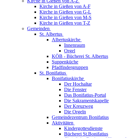
Kirche in Gießen von A-Z
Kirche in Gießen von A-F
Kirche in Gießen von G-L
Kirche in Gießen von M-S
Kirche in Gießen von T-Z
Gemeinden
St. Albertus
Albertuskirche
Innenraum
Orgel
KÖB - Bücherei St. Albertus
Suppenküche
Pfadfindergruppen
St. Bonifatius
Bonifatiuskirche
Der Hochaltar
Die Fenster
Das Bonifatius-Portal
Die Sakramentskapelle
Der Kreuzweg
Die Orgeln
Gemeindezentrum Bonifatius
Aktivitäten
Kindergottesdienste
Bücherei St.Bonifatius