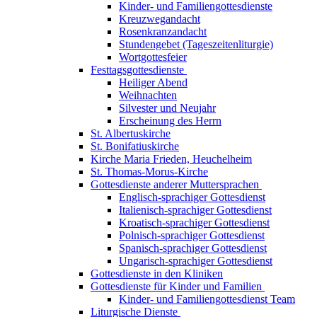
Kinder- und Familiengottesdienste
Kreuzwegandacht
Rosenkranzandacht
Stundengebet (Tageszeitenliturgie)
Wortgottesfeier
Festtagsgottesdienste
Heiliger Abend
Weihnachten
Silvester und Neujahr
Erscheinung des Herrn
St. Albertuskirche
St. Bonifatiuskirche
Kirche Maria Frieden, Heuchelheim
St. Thomas-Morus-Kirche
Gottesdienste anderer Muttersprachen
Englisch-sprachiger Gottesdienst
Italienisch-sprachiger Gottesdienst
Kroatisch-sprachiger Gottesdienst
Polnisch-sprachiger Gottesdienst
Spanisch-sprachiger Gottesdienst
Ungarisch-sprachiger Gottesdienst
Gottesdienste in den Kliniken
Gottesdienste für Kinder und Familien
Kinder- und Familiengottesdienst Team
Liturgische Dienste