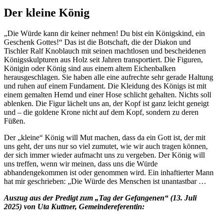
Der kleine König
„Die Würde kann dir keiner nehmen! Du bist ein Königskind, ein
Geschenk Gottes!“ Das ist die Botschaft, die der Diakon und
Tischler Ralf Knoblauch mit seinen machtlosen und bescheidenen
Königsskulpturen aus Holz seit Jahren transportiert. Die Figuren,
Königin oder König sind aus einem altem Eichenbalken
herausgeschlagen. Sie haben alle eine aufrechte sehr gerade Haltung
und ruhen auf einem Fundament. Die Kleidung des Königs ist mit
einem gemalten Hemd und einer Hose schlicht gehalten. Nichts soll
ablenken. Die Figur lächelt uns an, der Kopf ist ganz leicht geneigt
und – die goldene Krone nicht auf dem Kopf, sondern zu deren
Füßen.
Der „kleine“ König will Mut machen, dass da ein Gott ist, der mit
uns geht, der uns nur so viel zumutet, wie wir auch tragen können,
der sich immer wieder aufmacht uns zu vergeben. Der König will
uns treffen, wenn wir meinen, dass uns die Würde
abhandengekommen ist oder genommen wird. Ein inhaftierter Mann
hat mir geschrieben: „Die Würde des Menschen ist unantastbar …
Auszug aus der Predigt zum „Tag der Gefangenen“ (13. Juli
2025) von Uta Kuttner, Gemeindereferentin: