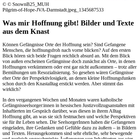
© © SnownB25_MUH
Pilgrim-of-Hope-JVA-Darmstadt.jpeg_1345687533
Was mir Hoffnung gibt! Bilder und Texte
aus dem Knast
Können Gefängnisse Orte der Hoffnung sein? Sind Gefangene
Menschen, die hoffnungsfroh nach vorne blicken? Auf den ersten
Blick hören sich beide Fragen reichlich absurd an. Mit dem Blick
von außen erscheinen Gefängnisse doch zunächst als Orte, in denen
Hoffnungen verkümmern oder erst gar nicht aufkommen – trotz aller
Bemühungen um Resozialisierung. So gesehen wären Gefängnisse
eher Orte der Perspektivlosigkeit, an denen kleine Hoffnungsfunken
schon durch den Knastalltag erstickt werden. Aber stimmt das
wirklich?
In den vergangenen Wochen und Monaten waren katholische
Gefängnisseelsorger:innen in hessischen Justizvollzugsanstalten mit
Inhaftierten im Gespräch darüber, was diesen in ihrem Alltag
Hoffnung gibt, an was sie sich festmachen und welche Perspektiven
sie für ihr Leben sehen. Die SeelsorgerInnen haben die Gefangenen
eingeladen, ihre Gedanken und Gefühle dazu zu äußern – in Bildern
und Texten. Herausgekommen sind sehr ehrliche, sehr bewegende
und zugleich ungeschminkte Äußerungen von Inhaftierten aus vier