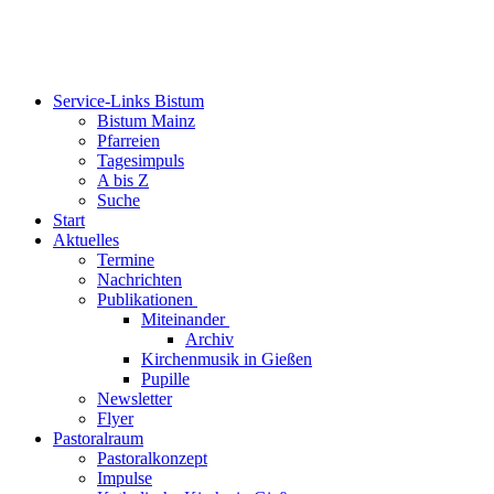
Service-Links Bistum
Bistum Mainz
Pfarreien
Tagesimpuls
A bis Z
Suche
Start
Aktuelles
Termine
Nachrichten
Publikationen
Miteinander
Archiv
Kirchenmusik in Gießen
Pupille
Newsletter
Flyer
Pastoralraum
Pastoralkonzept
Impulse