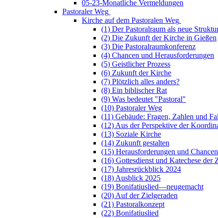
05-23-Monatliche Vermeldungen
Pastoraler Weg
Kirche auf dem Pastoralen Weg
(1) Der Pastoralraum als neue Struktu
(2) Die Zukunft der Kirche in Gießen
(3) Die Pastoralraumkonferenz
(4) Chancen und Herausforderungen
(5) Geistlicher Prozess
(6) Zukunft der Kirche
(7) Plötzlich alles anders?
(8) Ein biblischer Rat
(9) Was bedeutet "Pastoral"
(10) Pastoraler Weg
(11) Gebäude: Fragen, Zahlen und Fa
(12) Aus der Perspektive der Koordin
(13) Soziale Kirche
(14) Zukunft gestalten
(15) Herausforderungen und Chancen
(16) Gottesdienst und Katechese der 
(17) Jahresrückblick 2024
(18) Ausblick 2025
(19) Bonifatiuslied—neugemacht
(20) Auf der Zielgeraden
(21) Pastoralkonzept
(22) Bonifatiuslied