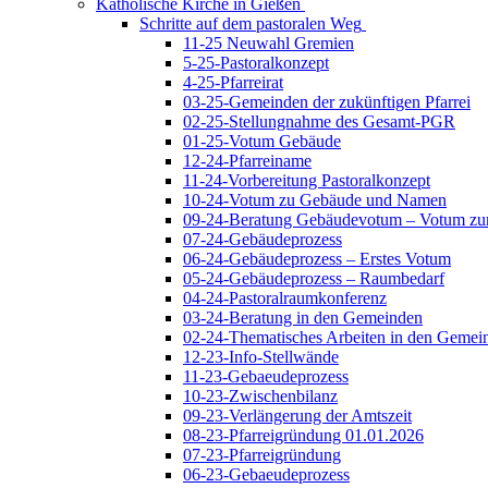
Katholische Kirche in Gießen
Schritte auf dem pastoralen Weg
11-25 Neuwahl Gremien
5-25-Pastoralkonzept
4-25-Pfarreirat
03-25-Gemeinden der zukünftigen Pfarrei
02-25-Stellungnahme des Gesamt-PGR
01-25-Votum Gebäude
12-24-Pfarreiname
11-24-Vorbereitung Pastoralkonzept
10-24-Votum zu Gebäude und Namen
09-24-Beratung Gebäudevotum – Votum zur
07-24-Gebäudeprozess
06-24-Gebäudeprozess – Erstes Votum
05-24-Gebäudeprozess – Raumbedarf
04-24-Pastoralraumkonferenz
03-24-Beratung in den Gemeinden
02-24-Thematisches Arbeiten in den Gemei
12-23-Info-Stellwände
11-23-Gebaeudeprozess
10-23-Zwischenbilanz
09-23-Verlängerung der Amtszeit
08-23-Pfarreigründung 01.01.2026
07-23-Pfarreigründung
06-23-Gebaeudeprozess