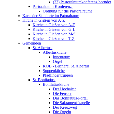
(23) Pastoralraumkonferenz beendet
Pastoralraum-Konferenz
Ordnung für die Pastoralräume
Karte der Standorte im Patoralraum
Kirche in Gießen von A-Z
Kirche in Gießen von A-F
Kirche in Gießen von G-L
Kirche in Gießen von M-S
Kirche in Gießen von T-Z
Gemeinden
St. Albertus
Albertuskirche
Innenraum
Orgel
KÖB - Bücherei St. Albertus
Suppenküche
Pfadfindergruppen
St. Bonifatius
Bonifatiuskirche
Der Hochaltar
Die Fenster
Das Bonifatius-Portal
Die Sakramentskapelle
Der Kreuzweg
Die Orgeln