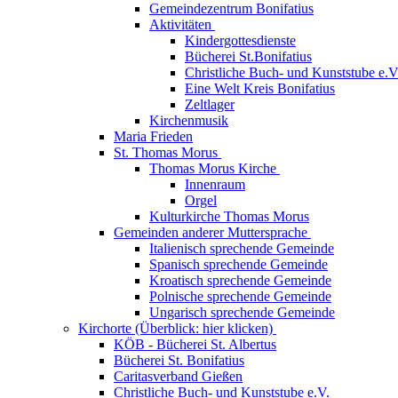
Gemeindezentrum Bonifatius
Aktivitäten
Kindergottesdienste
Bücherei St.Bonifatius
Christliche Buch- und Kunststube e.V
Eine Welt Kreis Bonifatius
Zeltlager
Kirchenmusik
Maria Frieden
St. Thomas Morus
Thomas Morus Kirche
Innenraum
Orgel
Kulturkirche Thomas Morus
Gemeinden anderer Muttersprache
Italienisch sprechende Gemeinde
Spanisch sprechende Gemeinde
Kroatisch sprechende Gemeinde
Polnische sprechende Gemeinde
Ungarisch sprechende Gemeinde
Kirchorte (Überblick: hier klicken)
KÖB - Bücherei St. Albertus
Bücherei St. Bonifatius
Caritasverband Gießen
Christliche Buch- und Kunststube e.V.