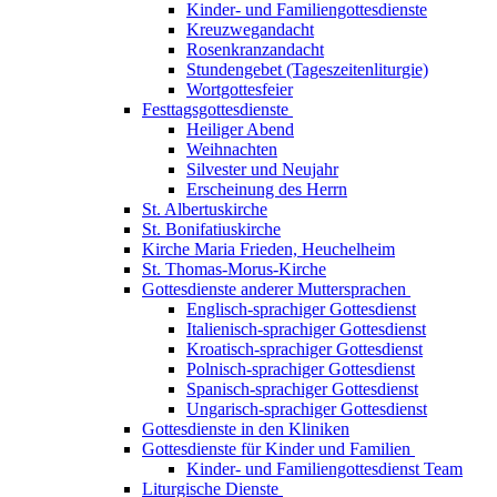
Kinder- und Familiengottesdienste
Kreuzwegandacht
Rosenkranzandacht
Stundengebet (Tageszeitenliturgie)
Wortgottesfeier
Festtagsgottesdienste
Heiliger Abend
Weihnachten
Silvester und Neujahr
Erscheinung des Herrn
St. Albertuskirche
St. Bonifatiuskirche
Kirche Maria Frieden, Heuchelheim
St. Thomas-Morus-Kirche
Gottesdienste anderer Muttersprachen
Englisch-sprachiger Gottesdienst
Italienisch-sprachiger Gottesdienst
Kroatisch-sprachiger Gottesdienst
Polnisch-sprachiger Gottesdienst
Spanisch-sprachiger Gottesdienst
Ungarisch-sprachiger Gottesdienst
Gottesdienste in den Kliniken
Gottesdienste für Kinder und Familien
Kinder- und Familiengottesdienst Team
Liturgische Dienste