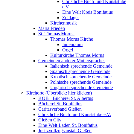
Christliche Buch- und Kunststube
e.V.
Eine Welt Kreis Bonifatius
Zeltlager
Kirchenmusik
Maria Frieden
St. Thomas Morus
Thomas Morus Kirche
Innenraum
Orgel
Kulturkirche Thomas Morus
Gemeinden anderer Muttersprache
Italienisch sprechende Gemeinde
Spanisch sprechende Gemeinde
Kroatisch sprechende Gemeinde
Polnische sprechende Gemeinde
Ungarisch sprechende Gemeinde
Kirchorte (Überblick: hier klicken)
KÖB - Bücherei St. Albertus
Bücherei St. Bonifatius
Caritasverband Gießen
Christliche Buch- und Kunststube e.V.
Gießen City
Eine-Welt-Laden St. Bonifatius
Justizvollzugsanstalt Gießen