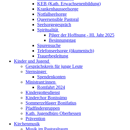
KEB (Kath. Erwachsenenbildung)
Krankenhausseelsorge
Notfallseelsorge
Queersensible Pastoral
Seelsorgegespräch
Spiritualität
Pilger der Hoffnung - Hl. Jahr 2025
Besinnungstag
Spurensuche
Telefonseelsorge (ökumenisch)
Trauerbegleitung
Kinder und Jugend
Gesprächskreis für junge Leute
Sternsinger
Spendenkonten
Ministrant:innen
Romfahrt 2024
Kindergottesdienst
Kinderchor Bonissimo
Sommerzeltlager Bonifatius
Pfadfindergruppen
Kath. Jugendbüro Oberhessen
Prävention
Kirchenmusik
Musik im Pastoralraum