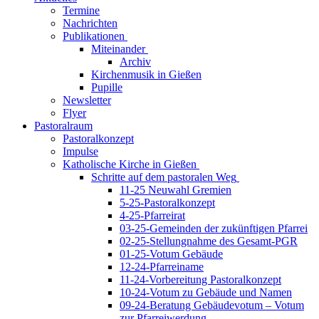
Termine
Nachrichten
Publikationen
Miteinander
Archiv
Kirchenmusik in Gießen
Pupille
Newsletter
Flyer
Pastoralraum
Pastoralkonzept
Impulse
Katholische Kirche in Gießen
Schritte auf dem pastoralen Weg
11-25 Neuwahl Gremien
5-25-Pastoralkonzept
4-25-Pfarreirat
03-25-Gemeinden der zukünftigen Pfarrei
02-25-Stellungnahme des Gesamt-PGR
01-25-Votum Gebäude
12-24-Pfarreiname
11-24-Vorbereitung Pastoralkonzept
10-24-Votum zu Gebäude und Namen
09-24-Beratung Gebäudevotum – Votum
zur Pfarreiwerdung