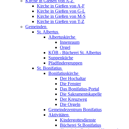
Kirche in Gießen von A-Z
Kirche in Gießen von A-F
Kirche in Gießen von G-L
Kirche in Gießen von M-S
Kirche in Gießen von T-Z
Gemeinden
St. Albertus
Albertuskirche
Innenraum
Orgel
KÖB - Bücherei St. Albertus
Suppenküche
Pfadfindergruppen
St. Bonifatius
Bonifatiuskirche
Der Hochaltar
Die Fenster
Das Bonifatius-Portal
Die Sakramentskapelle
Der Kreuzweg
Die Orgeln
Gemeindezentrum Bonifatius
Aktivitäten
Kindergottesdienste
Bücherei St.Bonifatius