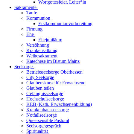
Wortgottesfeier, Leiter*in
Sakramente
Taufe
Kommunion
Erstkommunionvorbereitung
Firmung
Ehe
Ehejubiläum
Versöhnung
Krankensalbung
Weihesakrament
Katechese im Bistum Mainz
Seelsorge
Betriebsseelsorge Oberhessen
City-Seelsorge
Glaubenskurse für Erwachsene
Glauben teilen
Gefängnisseelsorge
Hochschulseelsorge
KEB (Kath. Erwachsenenbildung)
Krankenhausseelsorge
Notfallseelsorge
Queersensible Pastoral
Seelsorgegespräch
Spiritualität