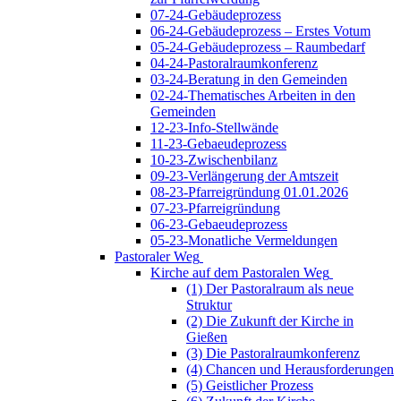
07-24-Gebäudeprozess
06-24-Gebäudeprozess – Erstes Votum
05-24-Gebäudeprozess – Raumbedarf
04-24-Pastoralraumkonferenz
03-24-Beratung in den Gemeinden
02-24-Thematisches Arbeiten in den
Gemeinden
12-23-Info-Stellwände
11-23-Gebaeudeprozess
10-23-Zwischenbilanz
09-23-Verlängerung der Amtszeit
08-23-Pfarreigründung 01.01.2026
07-23-Pfarreigründung
06-23-Gebaeudeprozess
05-23-Monatliche Vermeldungen
Pastoraler Weg
Kirche auf dem Pastoralen Weg
(1) Der Pastoralraum als neue
Struktur
(2) Die Zukunft der Kirche in
Gießen
(3) Die Pastoralraumkonferenz
(4) Chancen und Herausforderungen
(5) Geistlicher Prozess