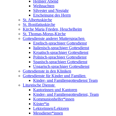
Heiliger Abend
Weihnachten
Silvester und Neujahr
Erscheinung des Herrn
St. Albertuskirche
St. Bonifatiuskirche
Kirche Maria Frieden, Heuchelheim
St. Thomas-Morus-Kirche
Gottesdienste anderer Muttersprachen
Englisch-sprachiger Gottesdienst
Italienisch-sprachiger Gottesdienst
Kroatisch-sprachiger Gottesdienst
Polnisch-sprachiger Gottesdienst
Spanisch-sprachiger Gottesdienst
Ungarisch-sprachiger Gottesdienst
Gottesdienste in den Kliniken
Gottesdienste für Kinder und Familien
Kinder- und Familiengottesdienst Team
Liturgische Dienste
Kantorinnen und Kantoren
Kinder- und Familiengottesdienst, Team
Kommunionhelfer*innen
Küster*in
Lektorinnen/Lektoren
Messdiener*innen