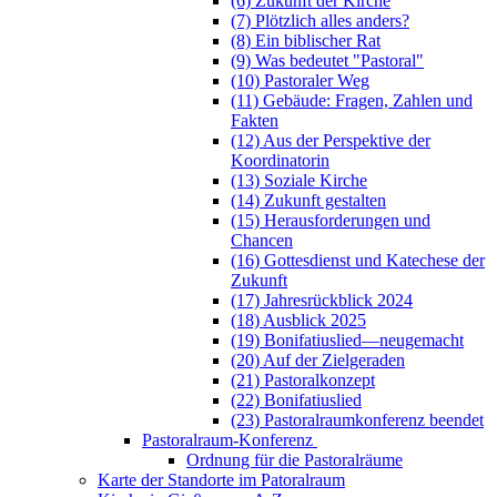
(6) Zukunft der Kirche
(7) Plötzlich alles anders?
(8) Ein biblischer Rat
(9) Was bedeutet "Pastoral"
(10) Pastoraler Weg
(11) Gebäude: Fragen, Zahlen und
Fakten
(12) Aus der Perspektive der
Koordinatorin
(13) Soziale Kirche
(14) Zukunft gestalten
(15) Herausforderungen und
Chancen
(16) Gottesdienst und Katechese der
Zukunft
(17) Jahresrückblick 2024
(18) Ausblick 2025
(19) Bonifatiuslied—neugemacht
(20) Auf der Zielgeraden
(21) Pastoralkonzept
(22) Bonifatiuslied
(23) Pastoralraumkonferenz beendet
Pastoralraum-Konferenz
Ordnung für die Pastoralräume
Karte der Standorte im Patoralraum