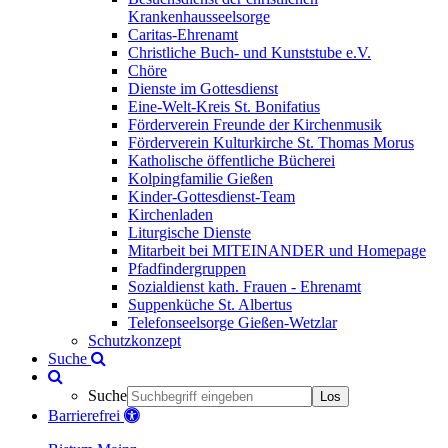
Krankenhausseelsorge
Caritas-Ehrenamt
Christliche Buch- und Kunststube e.V.
Chöre
Dienste im Gottesdienst
Eine-Welt-Kreis St. Bonifatius
Förderverein Freunde der Kirchenmusik
Förderverein Kulturkirche St. Thomas Morus
Katholische öffentliche Bücherei
Kolpingfamilie Gießen
Kinder-Gottesdienst-Team
Kirchenladen
Liturgische Dienste
Mitarbeit bei MITEINANDER und Homepage
Pfadfindergruppen
Sozialdienst kath. Frauen - Ehrenamt
Suppenküche St. Albertus
Telefonseelsorge Gießen-Wetzlar
Schutzkonzept
Suche
Suche
Los
Barrierefrei