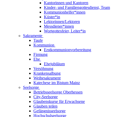
Kantorinnen und Kantoren
Kinder- und Familiengottesdienst, Team
Kommunionhelfer*innen
Küster*in
Lektorinnen/Lektoren
Messdiener*innen
Wortgottesfeier, Leiter*in
Sakramente
Taufe
Kommunion
Erstkommunionvorbereitung
Firmung
Ehe
Ehejubiläum
Versöhnung
Krankensalbung
Weihesakrament
Katechese im Bistum Mainz
Seelsorge
Betriebsseelsorge Oberhessen
City-Seelsorge
Glaubenskurse für Erwachsene
Glauben teilen
Gefängnisseelsorge
Hochschulseelsorge