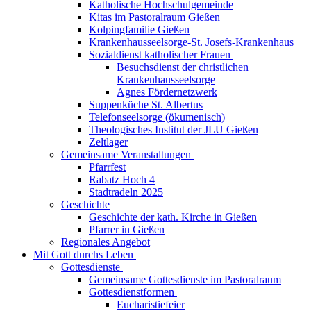
Katholische Hochschulgemeinde
Kitas im Pastoralraum Gießen
Kolpingfamilie Gießen
Krankenhausseelsorge-St. Josefs-Krankenhaus
Sozialdienst katholischer Frauen
Besuchsdienst der christlichen
Krankenhausseelsorge
Agnes Fördernetzwerk
Suppenküche St. Albertus
Telefonseelsorge (ökumenisch)
Theologisches Institut der JLU Gießen
Zeltlager
Gemeinsame Veranstaltungen
Pfarrfest
Rabatz Hoch 4
Stadtradeln 2025
Geschichte
Geschichte der kath. Kirche in Gießen
Pfarrer in Gießen
Regionales Angebot
Mit Gott durchs Leben
Gottesdienste
Gemeinsame Gottesdienste im Pastoralraum
Gottesdienstformen
Eucharistiefeier