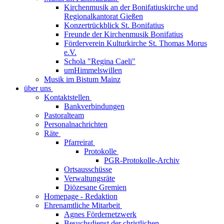
Kirchenmusik an der Bonifatiuskirche und
Regionalkantorat Gießen
Konzertrückblick St. Bonifatius
Freunde der Kirchenmusik Bonifatius
Förderverein Kulturkirche St. Thomas Morus
e.V.
Schola "Regina Caeli"
umHimmelswillen
Musik im Bistum Mainz
über uns
Kontaktstellen
Bankverbindungen
Pastoralteam
Personalnachrichten
Räte
Pfarreirat
Protokolle
PGR-Protokolle-Archiv
Ortsausschüsse
Verwaltungsräte
Diözesane Gremien
Homepage - Redaktion
Ehrenamtliche Mitarbeit
Agnes Fördernetzwerk
Besuchsdienst der christlichen