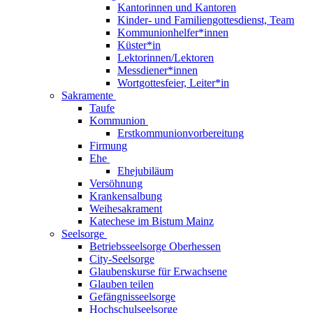
Kantorinnen und Kantoren
Kinder- und Familiengottesdienst, Team
Kommunionhelfer*innen
Küster*in
Lektorinnen/Lektoren
Messdiener*innen
Wortgottesfeier, Leiter*in
Sakramente
Taufe
Kommunion
Erstkommunionvorbereitung
Firmung
Ehe
Ehejubiläum
Versöhnung
Krankensalbung
Weihesakrament
Katechese im Bistum Mainz
Seelsorge
Betriebsseelsorge Oberhessen
City-Seelsorge
Glaubenskurse für Erwachsene
Glauben teilen
Gefängnisseelsorge
Hochschulseelsorge