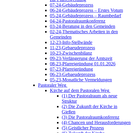
07-24-Gebäudeprozess
06-24-Gebäudeprozess – Erstes Votum
05-24-Gebäudeprozess – Raumbedarf
04-24-Pastoralraumkonferenz
03-24-Beratung in den Gemeinden
02-24-Thematisches Arbeiten in den
Gemeinden
12-23-Info-Stellwände
11-23-Gebaeudeprozess
10-23-Zwischenbilanz
09-23-Verlängerung der Amtszeit
08-23-Pfarreigründung 01.01.2026
07-23-Pfarreigründung
06-23-Gebaeudeprozess
05-23-Monatliche Vermeldungen
Pastoraler Weg
Kirche auf dem Pastoralen Weg
(1) Der Pastoralraum als neue
Struktur
(2) Die Zukunft der Kirche in
Gießen
(3) Die Pastoralraumkonferenz
(4) Chancen und Herausforderungen
(5) Geistlicher Prozess