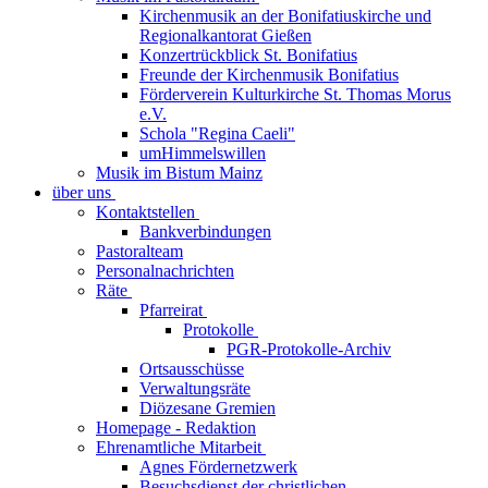
Kirchenmusik an der Bonifatiuskirche und
Regionalkantorat Gießen
Konzertrückblick St. Bonifatius
Freunde der Kirchenmusik Bonifatius
Förderverein Kulturkirche St. Thomas Morus
e.V.
Schola "Regina Caeli"
umHimmelswillen
Musik im Bistum Mainz
über uns
Kontaktstellen
Bankverbindungen
Pastoralteam
Personalnachrichten
Räte
Pfarreirat
Protokolle
PGR-Protokolle-Archiv
Ortsausschüsse
Verwaltungsräte
Diözesane Gremien
Homepage - Redaktion
Ehrenamtliche Mitarbeit
Agnes Fördernetzwerk
Besuchsdienst der christlichen