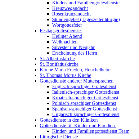
Kinder- und Familiengottesdienste
Kreuzwegandacht
Rosenkranzandacht
Stundengebet (Tageszeitenliturgie)
Wortgottesfeier
Festtagsgottesdienste
Heiliger Abend
Weihnachten
Silvester und Neujahr
Erscheinung des Herrn
St. Albertuskirche
St. Bonifatiuskirche
Kirche Maria Frieden, Heuchelheim
St. Thomas-Morus-Kirche
Gottesdienste anderer Muttersprachen
Englisch-sprachiger Gottesdienst
Italienisch-sprachiger Gottesdienst
Kroatisch-sprachiger Gottesdienst
Polnisch-sprachiger Gottesdienst
Spanisch-sprachiger Gottesdienst
Ungarisch-sprachiger Gottesdienst
Gottesdienste in den Kliniken
Gottesdienste für Kinder und Familien
Kinder- und Familiengottesdienst Team
Liturgische Dienste