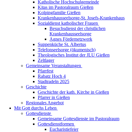
Katholische Hochschulgemeinde
Kitas im Pastoralraum Gießen
Kolpingfamilie Gießen
Krankenhausseelsorge-St. Josefs-Krankenhaus
Sozialdienst katholischer Frauen
Besuchsdienst der christlichen
Krankenhausseelsorge
Agnes Fördernetzwerk
Suppenküche St. Albertus
Telefonseelsorge (ökumenisch)
Theologisches Institut der JLU Gießen
Zeltlager
Gemeinsame Veranstaltungen
Pfarrfest
Rabatz Hoch 4
Stadtradeln 2025
Geschichte
Geschichte der kath. Kirche in Gießen
Pfarrer in Gießen
Regionales Angebot
Mit Gott durchs Leben
Gottesdienste
Gemeinsame Gottesdienste im Pastoralraum
Gottesdienstformen
Eucharistiefeier