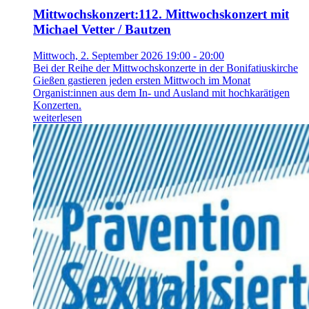
Mittwochskonzert
:
112. Mittwochskonzert mit
Michael Vetter / Bautzen
Mittwoch, 2. September 2026 19:00 - 20:00
Bei der Reihe der Mittwochskonzerte in der Bonifatiuskirche
Gießen gastieren jeden ersten Mittwoch im Monat
Organist:innen aus dem In- und Ausland mit hochkarätigen
Konzerten.
weiterlesen