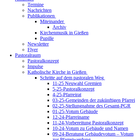
Termine
Nachrichten
Publikationen
Miteinander
Archiv
Kirchenmusik in Gießen
Pupille
Newsletter
Flyer
Pastoralraum
Pastoralkonzept
Impulse
Katholische Kirche in Gießen
Schritte auf dem pastoralen Weg
11-25 Neuwahl Gremien
5-25-Pastoralkonzept
4-25-Pfarreirat
03-25-Gemeinden der zukünftigen Pfarrei
02-25-Stellungnahme des Gesamt-PGR
01-25-Votum Gebäude
12-24-Pfarreiname
11-24-Vorbereitung Pastoralkonzept
10-24-Votum zu Gebäude und Namen
09-24-Beratung Gebäudevotum – Votum
zur Pfarreiwerdung