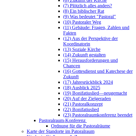
(6) Zukunft der Kirche
(7) Plötzlich alles anders?
(8) Ein biblischer Rat
(9) Was bedeutet "Pastoral"
(10) Pastoraler Weg
(11) Gebäude: Fragen, Zahlen und
Fakten
(12) Aus der Perspektive der
Koordinatorin
(13) Soziale Kirche
(14) Zukunft gestalten
(15) Herausforderungen und
Chancen
(16) Gottesdienst und Katechese der
Zukunft
(17) Jahresrückblick 2024
(18) Ausblick 2025
(19) Bonifatiuslied—neugemacht
(20) Auf der Zielgeraden
(21) Pastoralkonzept
(22) Bonifatiuslied
(23) Pastoralraumkonferenz beendet
Pastoralraum-Konferenz
Ordnung für die Pastoralräume
Karte der Standorte im Patoralraum