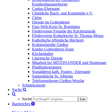
Krankenhausseelsorge
Caritas-Ehrenamt
Christliche Buch- und Kunststube e.V.
Chöre
Dienste im Gottesdienst
Eine-Welt-Kreis St. Bonifatius
Förderverein Freunde der Kirchenmusik
Förderverein Kulturkirche St. Thomas Morus
Katholische öffentliche Bücherei
Kolpingfamilie Gießen
Kinder-Gottesdienst-Team
Kirchenladen
Liturgische Dienste
Mitarbeit bei MITEINANDER und Homepage
Pfadfindergruppen
Sozialdienst kath. Frauen - Ehrenamt
Suppenküche St. Albertus
Telefonseelsorge Gießen-Wetzlar
Schutzkonzept
Suche
Suche
Los
Barrierefrei