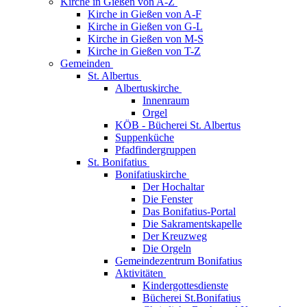
Kirche in Gießen von A-Z
Kirche in Gießen von A-F
Kirche in Gießen von G-L
Kirche in Gießen von M-S
Kirche in Gießen von T-Z
Gemeinden
St. Albertus
Albertuskirche
Innenraum
Orgel
KÖB - Bücherei St. Albertus
Suppenküche
Pfadfindergruppen
St. Bonifatius
Bonifatiuskirche
Der Hochaltar
Die Fenster
Das Bonifatius-Portal
Die Sakramentskapelle
Der Kreuzweg
Die Orgeln
Gemeindezentrum Bonifatius
Aktivitäten
Kindergottesdienste
Bücherei St.Bonifatius