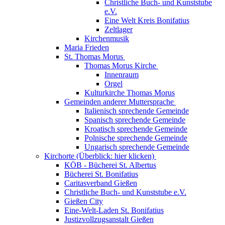
Christliche Buch- und Kunststube
e.V.
Eine Welt Kreis Bonifatius
Zeltlager
Kirchenmusik
Maria Frieden
St. Thomas Morus
Thomas Morus Kirche
Innenraum
Orgel
Kulturkirche Thomas Morus
Gemeinden anderer Muttersprache
Italienisch sprechende Gemeinde
Spanisch sprechende Gemeinde
Kroatisch sprechende Gemeinde
Polnische sprechende Gemeinde
Ungarisch sprechende Gemeinde
Kirchorte (Überblick: hier klicken)
KÖB - Bücherei St. Albertus
Bücherei St. Bonifatius
Caritasverband Gießen
Christliche Buch- und Kunststube e.V.
Gießen City
Eine-Welt-Laden St. Bonifatius
Justizvollzugsanstalt Gießen