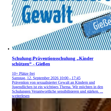
Schulung
:
Präventionsschulung „Kinder
schützen“ - Gießen
10+ Plätze frei
Samstag, 12. September 2026 10:00 - 17:45
Prävention von sexualisierter Gewalt an Kindern und
Jugendlichen ist ein wichtiges Thema. Wir möchten in den
Schulungen Verantwortliche sensibilisieren und stärken. ...
weiterlesen