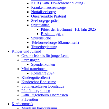
KEB (Kath. Erwachsenenbildung)
Krankenhausseelsorge
Notfallseelsorge
Queersensible Pastoral
Seelsorgegespräch
Spiritualität
Pilger der Hoffnung - Hl. Jahr 2025
Besinnungstag
Spurensuche
Telefonseelsorge (ökumenisch)
Trauerbegleitung
Kinder und Jugend
Gesprächskreis für junge Leute
Sternsinger
Spendenkonten
Ministrant:innen
Romfahrt 2024
Kindergottesdienst
Kinderchor Bonissimo
Sommerzeltlager Bonifatius
Pfadfindergruppen
Kath. Jugendbüro Oberhessen
Prävention
Kirchenmusik
Musik im Pastoralraum