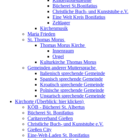
Kindergottesdienste
Bücherei St.Bonifatius
Christliche Buch- und Kunststube e.V.
Eine Welt Kreis Bonifatius
Zeltlager
Kirchenmusik
Maria Frieden
St. Thomas Morus
Thomas Morus Kirche
Innenraum
Orgel
Kulturkirche Thomas Morus
Gemeinden anderer Muttersprache
Italienisch sprechende Gemeinde
Spanisch sprechende Gemeinde
Kroatisch sprechende Gemeinde
Polnische sprechende Gemeinde
Ungarisch sprechende Gemeinde
Kirchorte (Überblick: hier klicken)
KÖB - Bücherei St. Albertus
Bücherei St. Bonifatius
Caritasverband Gießen
Christliche Buch- und Kunststube e.V.
Gießen City
Eine-Welt-Laden St. Bonifatius