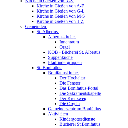
Kirche in Gießen von A-Z
Kirche in Gießen von A-F
Kirche in Gießen von G-L
Kirche in Gießen von M-S
Kirche in Gießen von T-Z
Gemeinden
St. Albertus
Albertuskirche
Innenraum
Orgel
KÖB - Bücherei St. Albertus
Suppenküche
Pfadfindergruppen
St. Bonifatius
Bonifatiuskirche
Der Hochaltar
Die Fenster
Das Bonifatius-Portal
Die Sakramentskapelle
Der Kreuzweg
Die Orgeln
Gemeindezentrum Bonifatius
Aktivitäten
Kindergottesdienste
Bücherei St.Bonifatius