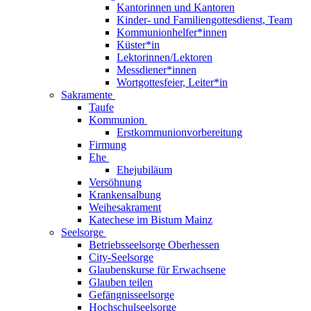
Kantorinnen und Kantoren
Kinder- und Familiengottesdienst, Team
Kommunionhelfer*innen
Küster*in
Lektorinnen/Lektoren
Messdiener*innen
Wortgottesfeier, Leiter*in
Sakramente
Taufe
Kommunion
Erstkommunionvorbereitung
Firmung
Ehe
Ehejubiläum
Versöhnung
Krankensalbung
Weihesakrament
Katechese im Bistum Mainz
Seelsorge
Betriebsseelsorge Oberhessen
City-Seelsorge
Glaubenskurse für Erwachsene
Glauben teilen
Gefängnisseelsorge
Hochschulseelsorge