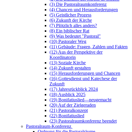
(3) Die Pastoralraumkonferenz
(4) Chancen und Herausforderungen
(5) Geistlicher Prozess
(6) Zukunft der Kirche
(7) Plötzlich alles anders?
(8) Ein biblischer Rat
(9) Was bedeutet "Pastoral"
(10) Pastoraler Weg
(11) Gebäude: Fragen, Zahlen und Fakten
(12) Aus der Perspektive der
Koordinatorin
(13) Soziale Kirche
(14) Zukunft gestalten
(15) Herausforderungen und Chancen
(16) Gottesdienst und Katechese der
Zukunft
(17) Jahresrückblick 2024
(18) Ausblick 2025
(19) Bonifatiuslied—neugemacht
(20) Auf der Zielgeraden
(21) Pastoralkonzept
(22) Bonifatiuslied
(23) Pastoralraumkonferenz beendet
Pastoralraum-Konferenz
Ordnung für die Pastoralräume