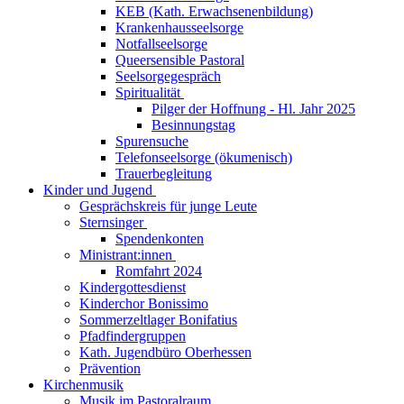
KEB (Kath. Erwachsenenbildung)
Krankenhausseelsorge
Notfallseelsorge
Queersensible Pastoral
Seelsorgegespräch
Spiritualität
Pilger der Hoffnung - Hl. Jahr 2025
Besinnungstag
Spurensuche
Telefonseelsorge (ökumenisch)
Trauerbegleitung
Kinder und Jugend
Gesprächskreis für junge Leute
Sternsinger
Spendenkonten
Ministrant:innen
Romfahrt 2024
Kindergottesdienst
Kinderchor Bonissimo
Sommerzeltlager Bonifatius
Pfadfindergruppen
Kath. Jugendbüro Oberhessen
Prävention
Kirchenmusik
Musik im Pastoralraum