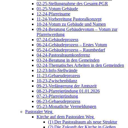
02-25-Stellungnahme des Gesamt-PGR
01-25-Votum Gebäude
12-24-Pfarreiname
11-24-Vorbereitung Pastoralkonzept
10-24-Votum zu Gebäude und Namen
09-24-Beratung Gebäudevotum – Votum zur
Pfarreiwerdung
07-24-Gebäudeprozess
06-24-Gebäudeprozess – Erstes Votum
05-24-Gebäudeprozess – Raumbedarf
04-24-Pastoralraumkonferenz
03-24-Beratung in den Gemeinden
02-24-Thematisches Arbeiten in den Gemeinden
12-23-Info-Stellwände
11-23-Gebaeudeprozess
10-23-Zwischenbilanz
09-23-Verlängerung der Amtszeit
08-23-Pfarreigründung 01.01.2026
07-23-Pfarreigründung
06-23-Gebaeudeprozess
05-23-Monatliche Vermeldungen
Pastoraler Weg
Kirche auf dem Pastoralen Weg
(1) Der Pastoralraum als neue Struktur
(2) Die Zukunft der Kirche in Gießen