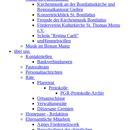
Kirchenmusik an der Bonifatiuskirche und
Regionalkantorat Gießen
Konzertrückblick St. Bonifatius
Freunde der Kirchenmusik Bonifatius
Förderverein Kulturkirche St. Thomas Morus
e.V.
Schola "Regina Caeli"
umHimmelswillen
Musik im Bistum Mainz
über uns
Kontaktstellen
Bankverbindungen
Pastoralteam
Personalnachrichten
Räte
Pfarreirat
Protokolle
PGR-Protokolle-Archiv
Ortsausschüsse
Verwaltungsräte
Diözesane Gremien
Homepage - Redaktion
Ehrenamtliche Mitarbeit
Agnes Fördernetzwerk
Besuchsdienst der christlichen