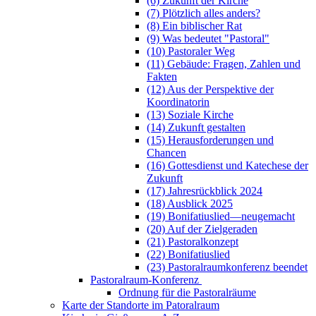
(6) Zukunft der Kirche
(7) Plötzlich alles anders?
(8) Ein biblischer Rat
(9) Was bedeutet "Pastoral"
(10) Pastoraler Weg
(11) Gebäude: Fragen, Zahlen und
Fakten
(12) Aus der Perspektive der
Koordinatorin
(13) Soziale Kirche
(14) Zukunft gestalten
(15) Herausforderungen und
Chancen
(16) Gottesdienst und Katechese der
Zukunft
(17) Jahresrückblick 2024
(18) Ausblick 2025
(19) Bonifatiuslied—neugemacht
(20) Auf der Zielgeraden
(21) Pastoralkonzept
(22) Bonifatiuslied
(23) Pastoralraumkonferenz beendet
Pastoralraum-Konferenz
Ordnung für die Pastoralräume
Karte der Standorte im Patoralraum