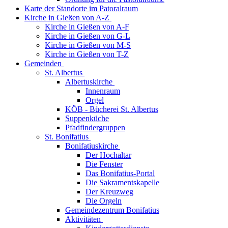
Karte der Standorte im Patoralraum
Kirche in Gießen von A-Z
Kirche in Gießen von A-F
Kirche in Gießen von G-L
Kirche in Gießen von M-S
Kirche in Gießen von T-Z
Gemeinden
St. Albertus
Albertuskirche
Innenraum
Orgel
KÖB - Bücherei St. Albertus
Suppenküche
Pfadfindergruppen
St. Bonifatius
Bonifatiuskirche
Der Hochaltar
Die Fenster
Das Bonifatius-Portal
Die Sakramentskapelle
Der Kreuzweg
Die Orgeln
Gemeindezentrum Bonifatius
Aktivitäten