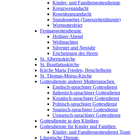
Kinder- und Familiengottesdienste
Kreuzwegandacht
Rosenkranzandacht
Stundengebet (Tageszeitenliturgie)
Wortgottesfeier
Festtagsgottesdienste
Heiliger Abend
Weihnachten
Silvester und Neujahr
Erscheinung des Herrn
St. Albertuskirche
St. Bonifatiuskirche
Kirche Maria Frieden, Heuchelheim
St. Thomas-Morus-Kirche
Gottesdienste anderer Muttersprachen
Englisch-sprachiger Gottesdienst
Italienisch-sprachiger Gottesdienst
Kroatisch-sprachiger Gottesdienst
Polnisch-sprachiger Gottesdienst
Spanisch-sprachiger Gottesdienst
Ungarisch-sprachiger Gottesdienst
Gottesdienste in den Kliniken
Gottesdienste für Kinder und Familien
Kinder- und Familiengottesdienst Team
Liturgische Dienste