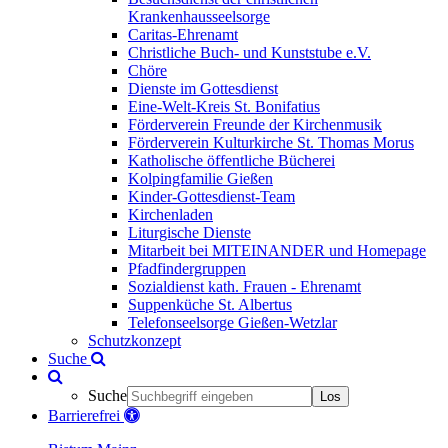
Krankenhausseelsorge
Caritas-Ehrenamt
Christliche Buch- und Kunststube e.V.
Chöre
Dienste im Gottesdienst
Eine-Welt-Kreis St. Bonifatius
Förderverein Freunde der Kirchenmusik
Förderverein Kulturkirche St. Thomas Morus
Katholische öffentliche Bücherei
Kolpingfamilie Gießen
Kinder-Gottesdienst-Team
Kirchenladen
Liturgische Dienste
Mitarbeit bei MITEINANDER und Homepage
Pfadfindergruppen
Sozialdienst kath. Frauen - Ehrenamt
Suppenküche St. Albertus
Telefonseelsorge Gießen-Wetzlar
Schutzkonzept
Suche
Suche
Los
Barrierefrei