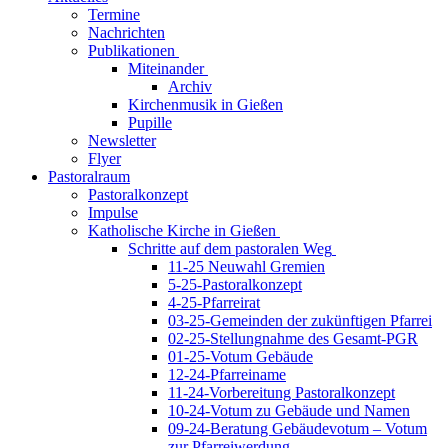
Termine
Nachrichten
Publikationen
Miteinander
Archiv
Kirchenmusik in Gießen
Pupille
Newsletter
Flyer
Pastoralraum
Pastoralkonzept
Impulse
Katholische Kirche in Gießen
Schritte auf dem pastoralen Weg
11-25 Neuwahl Gremien
5-25-Pastoralkonzept
4-25-Pfarreirat
03-25-Gemeinden der zukünftigen Pfarrei
02-25-Stellungnahme des Gesamt-PGR
01-25-Votum Gebäude
12-24-Pfarreiname
11-24-Vorbereitung Pastoralkonzept
10-24-Votum zu Gebäude und Namen
09-24-Beratung Gebäudevotum – Votum
zur Pfarreiwerdung