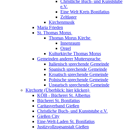
Christliche Buch- und Kunststube
e.V.
Eine Welt Kreis Bonifatius
Zeltlager
Kirchenmusik
Maria Frieden
St. Thomas Morus
Thomas Morus Kirche
Innenraum
Orgel
Kulturkirche Thomas Morus
Gemeinden anderer Muttersprache
Italienisch sprechende Gemeinde
Spanisch sprechende Gemeinde
Kroatisch sprechende Gemeinde
Polnische sprechende Gemeinde
Ungarisch sprechende Gemeinde
Kirchorte (Überblick: hier klicken)
KÖB - Bücherei St. Albertus
Bücherei St. Bonifatius
Caritasverband Gießen
Christliche Buch- und Kunststube e.V.
Gießen City
Eine-Welt-Laden St. Bonifatius
Justizvollzugsanstalt Gießen