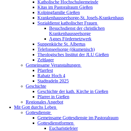
Katholische Hochschulgemeinde
Kitas im Pastoralraum Gießen
Kolpingfamilie Gießen
Krankenhausseelsorge-St. Josefs-Krankenhaus
Sozialdienst katholischer Frauen
Besuchsdienst der christlichen
Krankenhausseelsorge
Agnes Fördernetzwerk
Suppenküche St. Albertus
Telefonseelsorge (ökumenisch)
Theologisches Institut der JLU Gießen
Zeltlager
Gemeinsame Veranstaltungen
Pfarrfest
Rabatz Hoch 4
Stadtradeln 2025
Geschichte
Geschichte der kath. Kirche in Gießen
Pfarrer in Gießen
Regionales Angebot
Mit Gott durchs Leben
Gottesdienste
Gemeinsame Gottesdienste im Pastoralraum
Gottesdienstformen
Eucharistiefeier