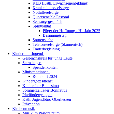
KEB (Kath. Erwachsenenbildung)
Krankenhausseelsorge
Notfallseelsorge
Queersensible Pastoral
Seelsorgegespräch
Spiritualität
Pilger der Hoffnung - Hl. Jahr 2025
Besinnungstag
Spurensuche
Telefonseelsorge (ökumenisch)
Trauerbegleitung
Kinder und Jugend
Gesprächskreis für junge Leute
Sternsinger
Spendenkonten
Ministrant:innen
Romfahrt 2024
Kindergottesdienst
Kinderchor Bonissimo
Sommerzeltlager Bonifatius
Pfadfindergruppen
Kath. Jugendbüro Oberhessen
Prävention
Kirchenmusik
Musik im Pastoralraum