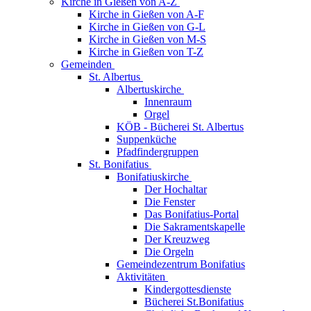
Kirche in Gießen von A-Z
Kirche in Gießen von A-F
Kirche in Gießen von G-L
Kirche in Gießen von M-S
Kirche in Gießen von T-Z
Gemeinden
St. Albertus
Albertuskirche
Innenraum
Orgel
KÖB - Bücherei St. Albertus
Suppenküche
Pfadfindergruppen
St. Bonifatius
Bonifatiuskirche
Der Hochaltar
Die Fenster
Das Bonifatius-Portal
Die Sakramentskapelle
Der Kreuzweg
Die Orgeln
Gemeindezentrum Bonifatius
Aktivitäten
Kindergottesdienste
Bücherei St.Bonifatius