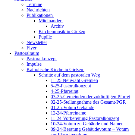
Termine
Nachrichten
Publikationen
Miteinander
Archiv
Kirchenmusik in Gießen
Pupille
Newsletter
Flyer
Pastoralraum
Pastoralkonzept
Impulse
Katholische Kirche in Gießen
Schritte auf dem pastoralen Weg
11-25 Neuwahl Gremien
5-25-Pastoralkonzept
4-25-Pfarreirat
03-25-Gemeinden der zukünftigen Pfarrei
02-25-Stellungnahme des Gesamt-PGR
01-25-Votum Gebäude
12-24-Pfarreiname
11-24-Vorbereitung Pastoralkonzept
10-24-Votum zu Gebäude und Namen
09-24-Beratung Gebäudevotum – Votum
zur Pfarreiwerdung