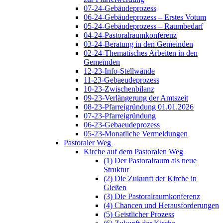
07-24-Gebäudeprozess
06-24-Gebäudeprozess – Erstes Votum
05-24-Gebäudeprozess – Raumbedarf
04-24-Pastoralraumkonferenz
03-24-Beratung in den Gemeinden
02-24-Thematisches Arbeiten in den
Gemeinden
12-23-Info-Stellwände
11-23-Gebaeudeprozess
10-23-Zwischenbilanz
09-23-Verlängerung der Amtszeit
08-23-Pfarreigründung 01.01.2026
07-23-Pfarreigründung
06-23-Gebaeudeprozess
05-23-Monatliche Vermeldungen
Pastoraler Weg
Kirche auf dem Pastoralen Weg
(1) Der Pastoralraum als neue
Struktur
(2) Die Zukunft der Kirche in
Gießen
(3) Die Pastoralraumkonferenz
(4) Chancen und Herausforderungen
(5) Geistlicher Prozess