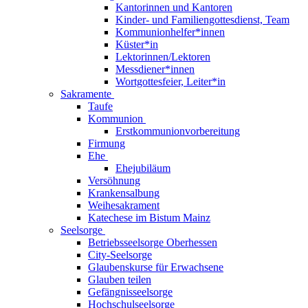
Kantorinnen und Kantoren
Kinder- und Familiengottesdienst, Team
Kommunionhelfer*innen
Küster*in
Lektorinnen/Lektoren
Messdiener*innen
Wortgottesfeier, Leiter*in
Sakramente
Taufe
Kommunion
Erstkommunionvorbereitung
Firmung
Ehe
Ehejubiläum
Versöhnung
Krankensalbung
Weihesakrament
Katechese im Bistum Mainz
Seelsorge
Betriebsseelsorge Oberhessen
City-Seelsorge
Glaubenskurse für Erwachsene
Glauben teilen
Gefängnisseelsorge
Hochschulseelsorge