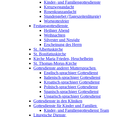
Kinder- und Familiengottesdienste
Kreuzwegandacht
Rosenkranzandacht
Stundengebet (Tageszeitenliturgie)
Wortgottesfeier
Festtagsgottesdienste
Heiliger Abend
Weihnachten
Silvester und Neujahr
Erscheinung des Herrn
St. Albertuskirche
St. Bonifatiuskirche
Kirche Maria Frieden, Heuchelheim
St. Thomas-Morus-Kirche
Gottesdienste anderer Muttersprachen
Englisch-sprachiger Gottesdienst
Italienisch-sprachiger Gottesdienst
Kroatisch-sprachiger Gottesdienst
Polnisch-sprachiger Gottesdienst
Spanisch-sprachiger Gottesdienst
Ungarisch-sprachiger Gottesdienst
Gottesdienste in den Kliniken
Gottesdienste für Kinder und Familien
Kinder- und Familiengottesdienst Team
Liturgische Dienste