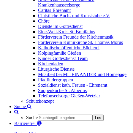
Krankenhausseelsorge
Caritas-Ehrenamt
Christliche Buch- und Kunststube e.V.
Chöre
Dienste im Gottesdienst
Eine-Welt-Kreis St. Bonifatius
Förderverein Freunde der Kirchenmusik
Förderverein Kulturkirche St. Thomas Morus
Katholische öffentliche Bücherei
Kolpingfamilie Gießen
Kinder-Gottesdienst-Team
Kirchenladen
Liturgische Dienste
Mitarbeit bei MITEINANDER und Homepage
Pfadfindergruppen
Sozialdienst kath. Frauen - Ehrenamt
Suppenküche St. Albertus
Telefonseelsorge Gießen-Wetzlar
Schutzkonzept
Suche
Suche
Los
Barrierefrei