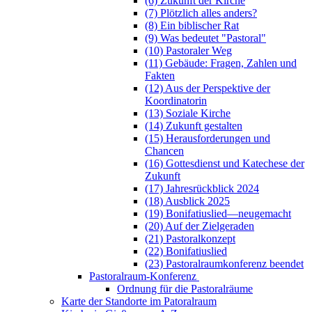
(6) Zukunft der Kirche
(7) Plötzlich alles anders?
(8) Ein biblischer Rat
(9) Was bedeutet "Pastoral"
(10) Pastoraler Weg
(11) Gebäude: Fragen, Zahlen und
Fakten
(12) Aus der Perspektive der
Koordinatorin
(13) Soziale Kirche
(14) Zukunft gestalten
(15) Herausforderungen und
Chancen
(16) Gottesdienst und Katechese der
Zukunft
(17) Jahresrückblick 2024
(18) Ausblick 2025
(19) Bonifatiuslied—neugemacht
(20) Auf der Zielgeraden
(21) Pastoralkonzept
(22) Bonifatiuslied
(23) Pastoralraumkonferenz beendet
Pastoralraum-Konferenz
Ordnung für die Pastoralräume
Karte der Standorte im Patoralraum