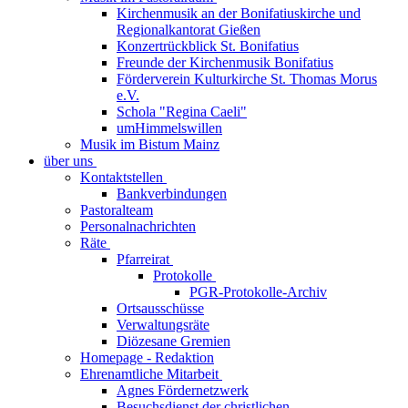
Kirchenmusik an der Bonifatiuskirche und
Regionalkantorat Gießen
Konzertrückblick St. Bonifatius
Freunde der Kirchenmusik Bonifatius
Förderverein Kulturkirche St. Thomas Morus
e.V.
Schola "Regina Caeli"
umHimmelswillen
Musik im Bistum Mainz
über uns
Kontaktstellen
Bankverbindungen
Pastoralteam
Personalnachrichten
Räte
Pfarreirat
Protokolle
PGR-Protokolle-Archiv
Ortsausschüsse
Verwaltungsräte
Diözesane Gremien
Homepage - Redaktion
Ehrenamtliche Mitarbeit
Agnes Fördernetzwerk
Besuchsdienst der christlichen