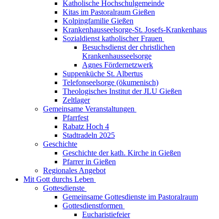
Katholische Hochschulgemeinde
Kitas im Pastoralraum Gießen
Kolpingfamilie Gießen
Krankenhausseelsorge-St. Josefs-Krankenhaus
Sozialdienst katholischer Frauen
Besuchsdienst der christlichen
Krankenhausseelsorge
Agnes Fördernetzwerk
Suppenküche St. Albertus
Telefonseelsorge (ökumenisch)
Theologisches Institut der JLU Gießen
Zeltlager
Gemeinsame Veranstaltungen
Pfarrfest
Rabatz Hoch 4
Stadtradeln 2025
Geschichte
Geschichte der kath. Kirche in Gießen
Pfarrer in Gießen
Regionales Angebot
Mit Gott durchs Leben
Gottesdienste
Gemeinsame Gottesdienste im Pastoralraum
Gottesdienstformen
Eucharistiefeier