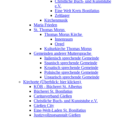
Christliche Buch- und Kunststube
e.V.
Eine Welt Kreis Bonifatius
Zeltlager
Kirchenmusik
Maria Frieden
St. Thomas Morus
Thomas Morus Kirche
Innenraum
Orgel
Kulturkirche Thomas Morus
Gemeinden anderer Muttersprache
Italienisch sprechende Gemeinde
Spanisch sprechende Gemeinde
Kroatisch sprechende Gemeinde
Polnische sprechende Gemeinde
Ungarisch sprechende Gemeinde
Kirchorte (Überblick: hier klicken)
KÖB - Bücherei St. Albertus
Bücherei St. Bonifatius
Caritasverband Gießen
Christliche Buch- und Kunststube e.V.
Gießen City
Eine-Welt-Laden St. Bonifatius
Justizvollzugsanstalt Gießen