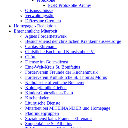
Protokolle
PGR-Protokolle-Archiv
Ortsausschüsse
Verwaltungsräte
Diözesane Gremien
Homepage - Redaktion
Ehrenamtliche Mitarbeit
Agnes Fördernetzwerk
Besuchsdienst der christlichen Krankenhausseelsorge
Caritas-Ehrenamt
Christliche Buch- und Kunststube e.V.
Chöre
Dienste im Gottesdienst
Eine-Welt-Kreis St. Bonifatius
Förderverein Freunde der Kirchenmusik
Förderverein Kulturkirche St. Thomas Morus
Katholische öffentliche Bücherei
Kolpingfamilie Gießen
Kinder-Gottesdienst-Team
Kirchenladen
Liturgische Dienste
Mitarbeit bei MITEINANDER und Homepage
Pfadfindergruppen
Sozialdienst kath. Frauen - Ehrenamt
Suppenküche St. Albertus