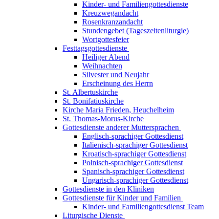
Kinder- und Familiengottesdienste
Kreuzwegandacht
Rosenkranzandacht
Stundengebet (Tageszeitenliturgie)
Wortgottesfeier
Festtagsgottesdienste
Heiliger Abend
Weihnachten
Silvester und Neujahr
Erscheinung des Herrn
St. Albertuskirche
St. Bonifatiuskirche
Kirche Maria Frieden, Heuchelheim
St. Thomas-Morus-Kirche
Gottesdienste anderer Muttersprachen
Englisch-sprachiger Gottesdienst
Italienisch-sprachiger Gottesdienst
Kroatisch-sprachiger Gottesdienst
Polnisch-sprachiger Gottesdienst
Spanisch-sprachiger Gottesdienst
Ungarisch-sprachiger Gottesdienst
Gottesdienste in den Kliniken
Gottesdienste für Kinder und Familien
Kinder- und Familiengottesdienst Team
Liturgische Dienste