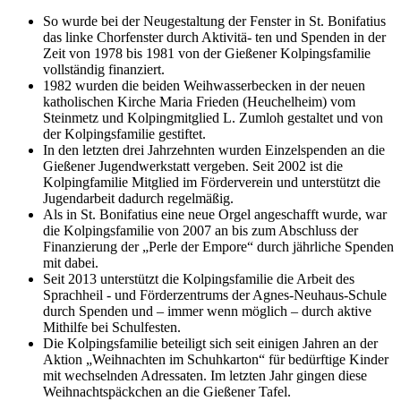
So wurde bei der Neugestaltung der Fenster in St. Bonifatius
das linke Chorfenster durch Aktivitä- ten und Spenden in der
Zeit von 1978 bis 1981 von der Gießener Kolpingsfamilie
vollständig finanziert.
1982 wurden die beiden Weihwasserbecken in der neuen
katholischen Kirche Maria Frieden (Heuchelheim) vom
Steinmetz und Kolpingmitglied L. Zumloh gestaltet und von
der Kolpingsfamilie gestiftet.
In den letzten drei Jahrzehnten wurden Einzelspenden an die
Gießener Jugendwerkstatt vergeben. Seit 2002 ist die
Kolpingfamilie Mitglied im Förderverein und unterstützt die
Jugendarbeit dadurch regelmäßig.
Als in St. Bonifatius eine neue Orgel angeschafft wurde, war
die Kolpingsfamilie von 2007 an bis zum Abschluss der
Finanzierung der „Perle der Empore“ durch jährliche Spenden
mit dabei.
Seit 2013 unterstützt die Kolpingsfamilie die Arbeit des
Sprachheil - und Förderzentrums der Agnes-Neuhaus-Schule
durch Spenden und – immer wenn möglich – durch aktive
Mithilfe bei Schulfesten.
Die Kolpingsfamilie beteiligt sich seit einigen Jahren an der
Aktion „Weihnachten im Schuhkarton“ für bedürftige Kinder
mit wechselnden Adressaten. Im letzten Jahr gingen diese
Weihnachtspäckchen an die Gießener Tafel.