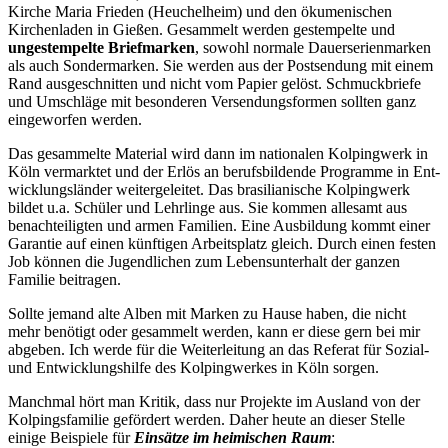
Kirche Maria Frieden (Heuchelheim) und den ökumenischen
Kirchenladen in Gießen. Gesammelt werden gestempelte und
ungestempelte Briefmarken
, sowohl normale Dauerserienmarken
als auch Sondermarken. Sie werden aus der Postsendung mit einem
Rand ausgeschnitten und nicht vom Papier gelöst. Schmuckbriefe
und Umschläge mit besonderen Versendungsformen sollten ganz
eingeworfen werden.
Das gesammelte Material wird dann im nationalen Kolpingwerk in
Köln vermarktet und der Erlös an berufsbildende Programme in Ent-
wicklungsländer weitergeleitet. Das brasilianische Kolpingwerk
bildet u.a. Schüler und Lehrlinge aus. Sie kommen allesamt aus
benachteiligten und armen Familien. Eine Ausbildung kommt einer
Garantie auf einen künftigen Arbeitsplatz gleich. Durch einen festen
Job können die Jugendlichen zum Lebensunterhalt der ganzen
Familie beitragen.
Sollte jemand alte Alben mit Marken zu Hause haben, die nicht
mehr benötigt oder gesammelt werden, kann er diese gern bei mir
abgeben. Ich werde für die Weiterleitung an das Referat für Sozial-
und Entwicklungshilfe des Kolpingwerkes in Köln sorgen.
Manchmal hört man Kritik, dass nur Projekte im Ausland von der
Kolpingsfamilie gefördert werden. Daher heute an dieser Stelle
einige Beispiele für
Einsätze im heimischen Raum
: