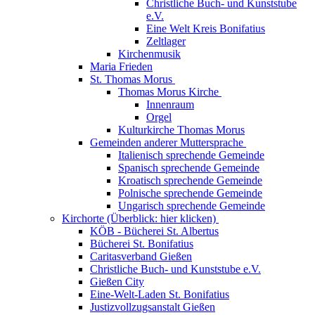
Christliche Buch- und Kunststube
e.V.
Eine Welt Kreis Bonifatius
Zeltlager
Kirchenmusik
Maria Frieden
St. Thomas Morus
Thomas Morus Kirche
Innenraum
Orgel
Kulturkirche Thomas Morus
Gemeinden anderer Muttersprache
Italienisch sprechende Gemeinde
Spanisch sprechende Gemeinde
Kroatisch sprechende Gemeinde
Polnische sprechende Gemeinde
Ungarisch sprechende Gemeinde
Kirchorte (Überblick: hier klicken)
KÖB - Bücherei St. Albertus
Bücherei St. Bonifatius
Caritasverband Gießen
Christliche Buch- und Kunststube e.V.
Gießen City
Eine-Welt-Laden St. Bonifatius
Justizvollzugsanstalt Gießen