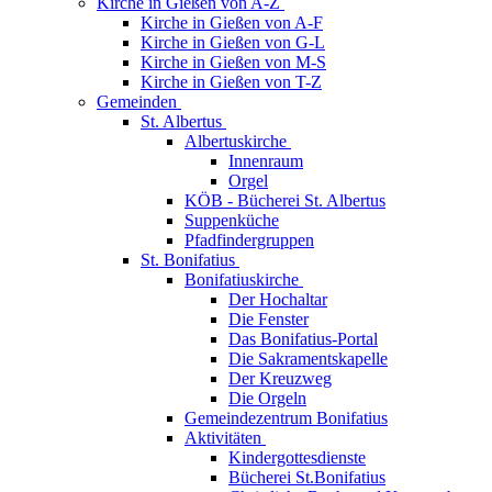
Kirche in Gießen von A-Z
Kirche in Gießen von A-F
Kirche in Gießen von G-L
Kirche in Gießen von M-S
Kirche in Gießen von T-Z
Gemeinden
St. Albertus
Albertuskirche
Innenraum
Orgel
KÖB - Bücherei St. Albertus
Suppenküche
Pfadfindergruppen
St. Bonifatius
Bonifatiuskirche
Der Hochaltar
Die Fenster
Das Bonifatius-Portal
Die Sakramentskapelle
Der Kreuzweg
Die Orgeln
Gemeindezentrum Bonifatius
Aktivitäten
Kindergottesdienste
Bücherei St.Bonifatius