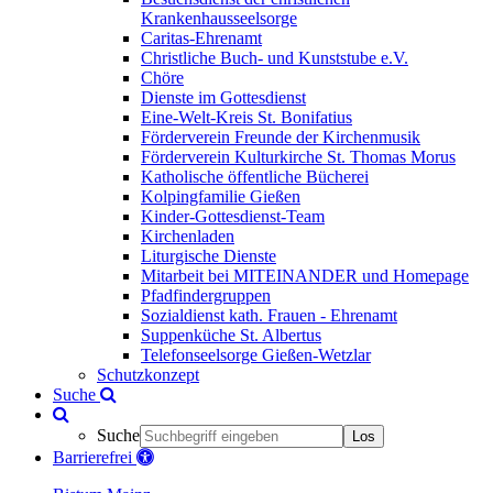
Krankenhausseelsorge
Caritas-Ehrenamt
Christliche Buch- und Kunststube e.V.
Chöre
Dienste im Gottesdienst
Eine-Welt-Kreis St. Bonifatius
Förderverein Freunde der Kirchenmusik
Förderverein Kulturkirche St. Thomas Morus
Katholische öffentliche Bücherei
Kolpingfamilie Gießen
Kinder-Gottesdienst-Team
Kirchenladen
Liturgische Dienste
Mitarbeit bei MITEINANDER und Homepage
Pfadfindergruppen
Sozialdienst kath. Frauen - Ehrenamt
Suppenküche St. Albertus
Telefonseelsorge Gießen-Wetzlar
Schutzkonzept
Suche
Suche
Los
Barrierefrei