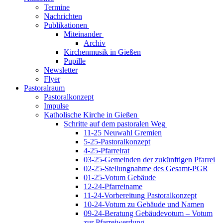
Termine
Nachrichten
Publikationen
Miteinander
Archiv
Kirchenmusik in Gießen
Pupille
Newsletter
Flyer
Pastoralraum
Pastoralkonzept
Impulse
Katholische Kirche in Gießen
Schritte auf dem pastoralen Weg
11-25 Neuwahl Gremien
5-25-Pastoralkonzept
4-25-Pfarreirat
03-25-Gemeinden der zukünftigen Pfarrei
02-25-Stellungnahme des Gesamt-PGR
01-25-Votum Gebäude
12-24-Pfarreiname
11-24-Vorbereitung Pastoralkonzept
10-24-Votum zu Gebäude und Namen
09-24-Beratung Gebäudevotum – Votum
zur Pfarreiwerdung