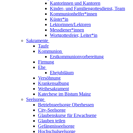
Kantorinnen und Kantoren
Kinder- und Familiengottesdienst, Team
Kommunionhelfer*innen
Küster*in
Lektorinnen/Lektoren
Messdiener*innen
Wortgottesfeier, Leiter*in
Sakramente
Taufe
Kommunion
Erstkommunionvorbereitung
Firmung
Ehe
Ehejubiläum
Versöhnung
Krankensalbung
Weihesakrament
Katechese im Bistum Mainz
Seelsorge
Betriebsseelsorge Oberhessen
City-Seelsorge
Glaubenskurse für Erwachsene
Glauben teilen
Gefängnisseelsorge
Hochschulseelsorge