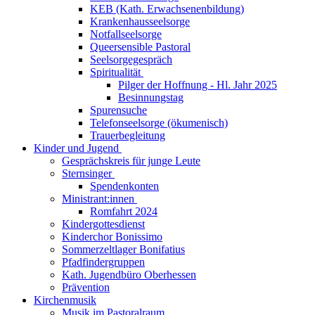
KEB (Kath. Erwachsenenbildung)
Krankenhausseelsorge
Notfallseelsorge
Queersensible Pastoral
Seelsorgegespräch
Spiritualität
Pilger der Hoffnung - Hl. Jahr 2025
Besinnungstag
Spurensuche
Telefonseelsorge (ökumenisch)
Trauerbegleitung
Kinder und Jugend
Gesprächskreis für junge Leute
Sternsinger
Spendenkonten
Ministrant:innen
Romfahrt 2024
Kindergottesdienst
Kinderchor Bonissimo
Sommerzeltlager Bonifatius
Pfadfindergruppen
Kath. Jugendbüro Oberhessen
Prävention
Kirchenmusik
Musik im Pastoralraum