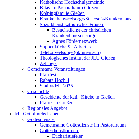
Katholische Hochschulgemeinde
Kitas im Pastoralraum Gießen
Kolpingfamilie Gießen
Krankenhausseelsorge-St. Josefs-Krankenhaus
Sozialdienst katholischer Frauen
Besuchsdienst der christlichen
Krankenhausseelsorge
Agnes Fördernetzwerk
Suppenküche St. Albertus
Telefonseelsorge (ökumenisch)
Theologisches Institut der JLU Gießen
Zeltlager
Gemeinsame Veranstaltungen
Pfarrfest
Rabatz Hoch 4
Stadtradeln 2025
Geschichte
Geschichte der kath. Kirche in Gießen
Pfarrer in Gießen
Regionales Angebot
Mit Gott durchs Leben
Gottesdienste
Gemeinsame Gottesdienste im Pastoralraum
Gottesdienstformen
Eucharistiefeier