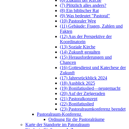
(6) Zukunft der Kirche
(7) Plötzlich alles anders?
(8) Ein biblischer Rat
(9) Was bedeutet "Pastoral"
(10) Pastoraler Weg
(11) Gebäude: Fragen, Zahlen und
Fakten
(12) Aus der Perspektive der
Koordinatorin
(13) Soziale Kirche
(14) Zukunft gestalten
(15) Herausforderungen und
Chancen
(16) Gottesdienst und Katechese der
Zukunft
(17) Jahresrückblick 2024
(18) Ausblick 2025
(19) Bonifatiuslied—neugemacht
(20) Auf der Zielgeraden
(21) Pastoralkonzept
(22) Bonifatiuslied
(23) Pastoralraumkonferenz beendet
Pastoralraum-Konferenz
Ordnung für die Pastoralräume
Karte der Standorte im Patoralraum