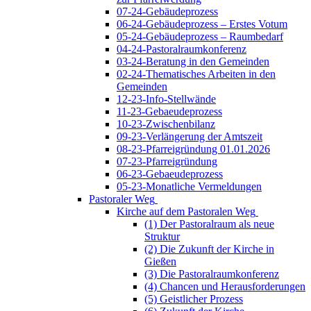
07-24-Gebäudeprozess
06-24-Gebäudeprozess – Erstes Votum
05-24-Gebäudeprozess – Raumbedarf
04-24-Pastoralraumkonferenz
03-24-Beratung in den Gemeinden
02-24-Thematisches Arbeiten in den
Gemeinden
12-23-Info-Stellwände
11-23-Gebaeudeprozess
10-23-Zwischenbilanz
09-23-Verlängerung der Amtszeit
08-23-Pfarreigründung 01.01.2026
07-23-Pfarreigründung
06-23-Gebaeudeprozess
05-23-Monatliche Vermeldungen
Pastoraler Weg
Kirche auf dem Pastoralen Weg
(1) Der Pastoralraum als neue
Struktur
(2) Die Zukunft der Kirche in
Gießen
(3) Die Pastoralraumkonferenz
(4) Chancen und Herausforderungen
(5) Geistlicher Prozess