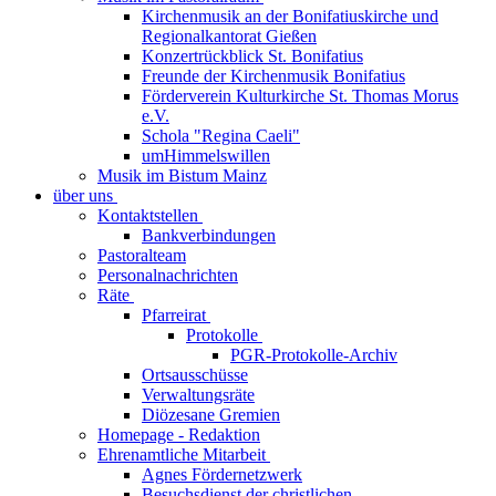
Kirchenmusik an der Bonifatiuskirche und
Regionalkantorat Gießen
Konzertrückblick St. Bonifatius
Freunde der Kirchenmusik Bonifatius
Förderverein Kulturkirche St. Thomas Morus
e.V.
Schola "Regina Caeli"
umHimmelswillen
Musik im Bistum Mainz
über uns
Kontaktstellen
Bankverbindungen
Pastoralteam
Personalnachrichten
Räte
Pfarreirat
Protokolle
PGR-Protokolle-Archiv
Ortsausschüsse
Verwaltungsräte
Diözesane Gremien
Homepage - Redaktion
Ehrenamtliche Mitarbeit
Agnes Fördernetzwerk
Besuchsdienst der christlichen