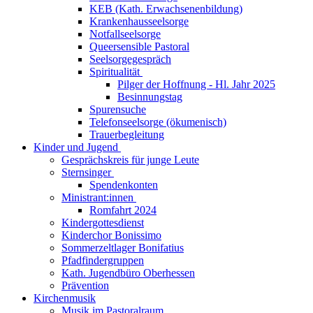
KEB (Kath. Erwachsenenbildung)
Krankenhausseelsorge
Notfallseelsorge
Queersensible Pastoral
Seelsorgegespräch
Spiritualität
Pilger der Hoffnung - Hl. Jahr 2025
Besinnungstag
Spurensuche
Telefonseelsorge (ökumenisch)
Trauerbegleitung
Kinder und Jugend
Gesprächskreis für junge Leute
Sternsinger
Spendenkonten
Ministrant:innen
Romfahrt 2024
Kindergottesdienst
Kinderchor Bonissimo
Sommerzeltlager Bonifatius
Pfadfindergruppen
Kath. Jugendbüro Oberhessen
Prävention
Kirchenmusik
Musik im Pastoralraum