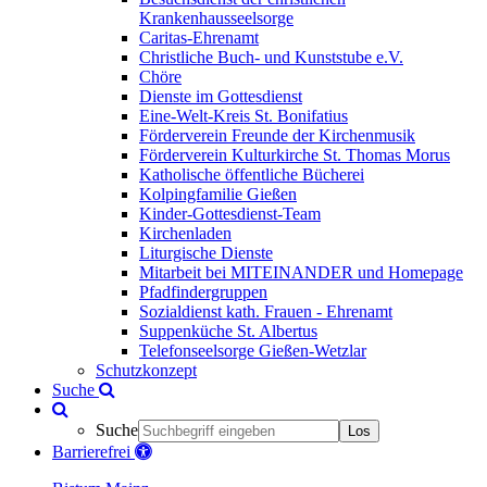
Krankenhausseelsorge
Caritas-Ehrenamt
Christliche Buch- und Kunststube e.V.
Chöre
Dienste im Gottesdienst
Eine-Welt-Kreis St. Bonifatius
Förderverein Freunde der Kirchenmusik
Förderverein Kulturkirche St. Thomas Morus
Katholische öffentliche Bücherei
Kolpingfamilie Gießen
Kinder-Gottesdienst-Team
Kirchenladen
Liturgische Dienste
Mitarbeit bei MITEINANDER und Homepage
Pfadfindergruppen
Sozialdienst kath. Frauen - Ehrenamt
Suppenküche St. Albertus
Telefonseelsorge Gießen-Wetzlar
Schutzkonzept
Suche
Suche
Los
Barrierefrei