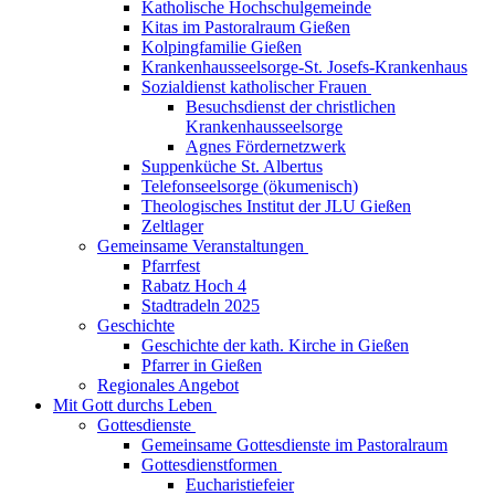
Katholische Hochschulgemeinde
Kitas im Pastoralraum Gießen
Kolpingfamilie Gießen
Krankenhausseelsorge-St. Josefs-Krankenhaus
Sozialdienst katholischer Frauen
Besuchsdienst der christlichen
Krankenhausseelsorge
Agnes Fördernetzwerk
Suppenküche St. Albertus
Telefonseelsorge (ökumenisch)
Theologisches Institut der JLU Gießen
Zeltlager
Gemeinsame Veranstaltungen
Pfarrfest
Rabatz Hoch 4
Stadtradeln 2025
Geschichte
Geschichte der kath. Kirche in Gießen
Pfarrer in Gießen
Regionales Angebot
Mit Gott durchs Leben
Gottesdienste
Gemeinsame Gottesdienste im Pastoralraum
Gottesdienstformen
Eucharistiefeier