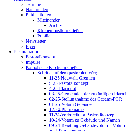
Termine
Nachrichten
Publikationen
Miteinander
Archiv
Kirchenmusik in Gießen
Pupille
Newsletter
Flyer
Pastoralraum
Pastoralkonzept
Impulse
Katholische Kirche in Gießen
Schritte auf dem pastoralen Weg
11-25 Neuwahl Gremien
5-25-Pastoralkonzept
4-25-Pfarreirat
03-25-Gemeinden der zukünftigen Pfarrei
02-25-Stellungnahme des Gesamt-PGR
01-25-Votum Gebäude
12-24-Pfarreiname
11-24-Vorbereitung Pastoralkonzept
10-24-Votum zu Gebäude und Namen
09-24-Beratung Gebäudevotum – Votum
zur Pfarreiwerdung