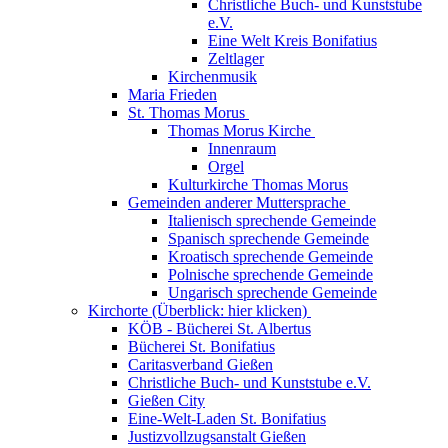
Christliche Buch- und Kunststube
e.V.
Eine Welt Kreis Bonifatius
Zeltlager
Kirchenmusik
Maria Frieden
St. Thomas Morus
Thomas Morus Kirche
Innenraum
Orgel
Kulturkirche Thomas Morus
Gemeinden anderer Muttersprache
Italienisch sprechende Gemeinde
Spanisch sprechende Gemeinde
Kroatisch sprechende Gemeinde
Polnische sprechende Gemeinde
Ungarisch sprechende Gemeinde
Kirchorte (Überblick: hier klicken)
KÖB - Bücherei St. Albertus
Bücherei St. Bonifatius
Caritasverband Gießen
Christliche Buch- und Kunststube e.V.
Gießen City
Eine-Welt-Laden St. Bonifatius
Justizvollzugsanstalt Gießen