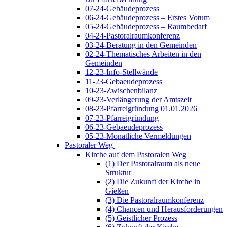
07-24-Gebäudeprozess
06-24-Gebäudeprozess – Erstes Votum
05-24-Gebäudeprozess – Raumbedarf
04-24-Pastoralraumkonferenz
03-24-Beratung in den Gemeinden
02-24-Thematisches Arbeiten in den
Gemeinden
12-23-Info-Stellwände
11-23-Gebaeudeprozess
10-23-Zwischenbilanz
09-23-Verlängerung der Amtszeit
08-23-Pfarreigründung 01.01.2026
07-23-Pfarreigründung
06-23-Gebaeudeprozess
05-23-Monatliche Vermeldungen
Pastoraler Weg
Kirche auf dem Pastoralen Weg
(1) Der Pastoralraum als neue
Struktur
(2) Die Zukunft der Kirche in
Gießen
(3) Die Pastoralraumkonferenz
(4) Chancen und Herausforderungen
(5) Geistlicher Prozess