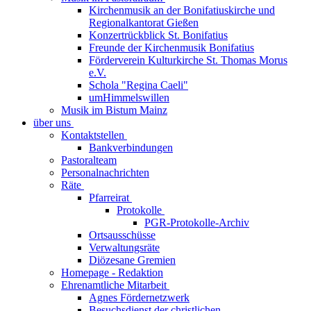
Kirchenmusik an der Bonifatiuskirche und
Regionalkantorat Gießen
Konzertrückblick St. Bonifatius
Freunde der Kirchenmusik Bonifatius
Förderverein Kulturkirche St. Thomas Morus
e.V.
Schola "Regina Caeli"
umHimmelswillen
Musik im Bistum Mainz
über uns
Kontaktstellen
Bankverbindungen
Pastoralteam
Personalnachrichten
Räte
Pfarreirat
Protokolle
PGR-Protokolle-Archiv
Ortsausschüsse
Verwaltungsräte
Diözesane Gremien
Homepage - Redaktion
Ehrenamtliche Mitarbeit
Agnes Fördernetzwerk
Besuchsdienst der christlichen