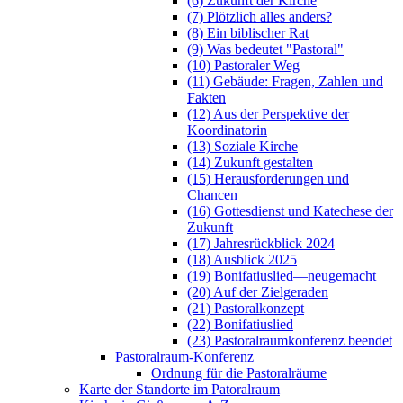
(6) Zukunft der Kirche
(7) Plötzlich alles anders?
(8) Ein biblischer Rat
(9) Was bedeutet "Pastoral"
(10) Pastoraler Weg
(11) Gebäude: Fragen, Zahlen und
Fakten
(12) Aus der Perspektive der
Koordinatorin
(13) Soziale Kirche
(14) Zukunft gestalten
(15) Herausforderungen und
Chancen
(16) Gottesdienst und Katechese der
Zukunft
(17) Jahresrückblick 2024
(18) Ausblick 2025
(19) Bonifatiuslied—neugemacht
(20) Auf der Zielgeraden
(21) Pastoralkonzept
(22) Bonifatiuslied
(23) Pastoralraumkonferenz beendet
Pastoralraum-Konferenz
Ordnung für die Pastoralräume
Karte der Standorte im Patoralraum