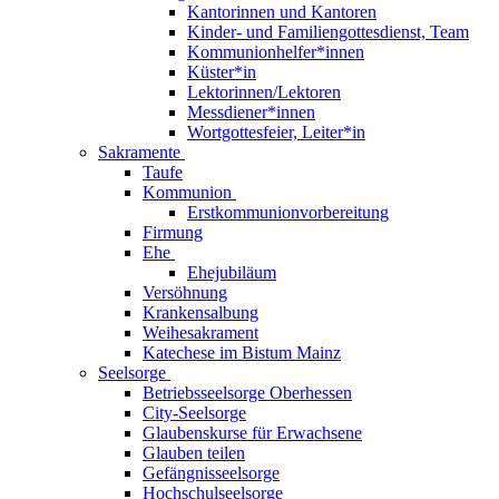
Kantorinnen und Kantoren
Kinder- und Familiengottesdienst, Team
Kommunionhelfer*innen
Küster*in
Lektorinnen/Lektoren
Messdiener*innen
Wortgottesfeier, Leiter*in
Sakramente
Taufe
Kommunion
Erstkommunionvorbereitung
Firmung
Ehe
Ehejubiläum
Versöhnung
Krankensalbung
Weihesakrament
Katechese im Bistum Mainz
Seelsorge
Betriebsseelsorge Oberhessen
City-Seelsorge
Glaubenskurse für Erwachsene
Glauben teilen
Gefängnisseelsorge
Hochschulseelsorge