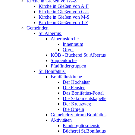
Kirche in Gießen von A-Z
Kirche in Gießen von A-F
Kirche in Gießen von G-L
Kirche in Gießen von M-S
Kirche in Gießen von T-Z
Gemeinden
St. Albertus
Albertuskirche
Innenraum
Orgel
KÖB - Bücherei St. Albertus
Suppenküche
Pfadfindergruppen
St. Bonifatius
Bonifatiuskirche
Der Hochaltar
Die Fenster
Das Bonifatius-Portal
Die Sakramentskapelle
Der Kreuzweg
Die Orgeln
Gemeindezentrum Bonifatius
Aktivitäten
Kindergottesdienste
Bücherei St.Bonifatius