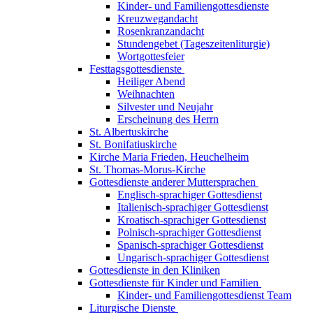
Kinder- und Familiengottesdienste
Kreuzwegandacht
Rosenkranzandacht
Stundengebet (Tageszeitenliturgie)
Wortgottesfeier
Festtagsgottesdienste
Heiliger Abend
Weihnachten
Silvester und Neujahr
Erscheinung des Herrn
St. Albertuskirche
St. Bonifatiuskirche
Kirche Maria Frieden, Heuchelheim
St. Thomas-Morus-Kirche
Gottesdienste anderer Muttersprachen
Englisch-sprachiger Gottesdienst
Italienisch-sprachiger Gottesdienst
Kroatisch-sprachiger Gottesdienst
Polnisch-sprachiger Gottesdienst
Spanisch-sprachiger Gottesdienst
Ungarisch-sprachiger Gottesdienst
Gottesdienste in den Kliniken
Gottesdienste für Kinder und Familien
Kinder- und Familiengottesdienst Team
Liturgische Dienste