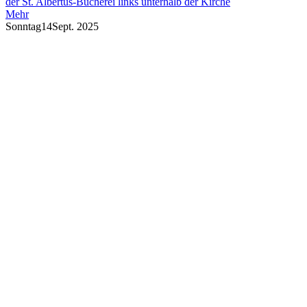
der St. Albertus-Bücherei links unterhalb der Kirche
Mehr
Sonntag
14
Sept. 2025