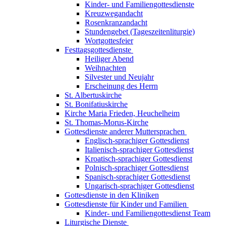
Kinder- und Familiengottesdienste
Kreuzwegandacht
Rosenkranzandacht
Stundengebet (Tageszeitenliturgie)
Wortgottesfeier
Festtagsgottesdienste
Heiliger Abend
Weihnachten
Silvester und Neujahr
Erscheinung des Herrn
St. Albertuskirche
St. Bonifatiuskirche
Kirche Maria Frieden, Heuchelheim
St. Thomas-Morus-Kirche
Gottesdienste anderer Muttersprachen
Englisch-sprachiger Gottesdienst
Italienisch-sprachiger Gottesdienst
Kroatisch-sprachiger Gottesdienst
Polnisch-sprachiger Gottesdienst
Spanisch-sprachiger Gottesdienst
Ungarisch-sprachiger Gottesdienst
Gottesdienste in den Kliniken
Gottesdienste für Kinder und Familien
Kinder- und Familiengottesdienst Team
Liturgische Dienste