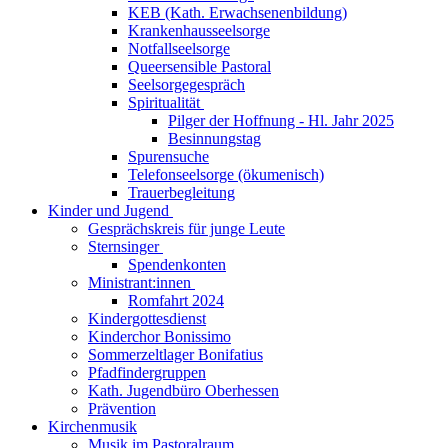
KEB (Kath. Erwachsenenbildung)
Krankenhausseelsorge
Notfallseelsorge
Queersensible Pastoral
Seelsorgegespräch
Spiritualität
Pilger der Hoffnung - Hl. Jahr 2025
Besinnungstag
Spurensuche
Telefonseelsorge (ökumenisch)
Trauerbegleitung
Kinder und Jugend
Gesprächskreis für junge Leute
Sternsinger
Spendenkonten
Ministrant:innen
Romfahrt 2024
Kindergottesdienst
Kinderchor Bonissimo
Sommerzeltlager Bonifatius
Pfadfindergruppen
Kath. Jugendbüro Oberhessen
Prävention
Kirchenmusik
Musik im Pastoralraum