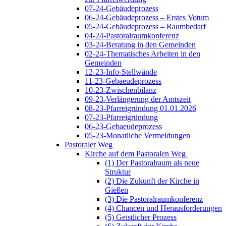
07-24-Gebäudeprozess
06-24-Gebäudeprozess – Erstes Votum
05-24-Gebäudeprozess – Raumbedarf
04-24-Pastoralraumkonferenz
03-24-Beratung in den Gemeinden
02-24-Thematisches Arbeiten in den
Gemeinden
12-23-Info-Stellwände
11-23-Gebaeudeprozess
10-23-Zwischenbilanz
09-23-Verlängerung der Amtszeit
08-23-Pfarreigründung 01.01.2026
07-23-Pfarreigründung
06-23-Gebaeudeprozess
05-23-Monatliche Vermeldungen
Pastoraler Weg
Kirche auf dem Pastoralen Weg
(1) Der Pastoralraum als neue
Struktur
(2) Die Zukunft der Kirche in
Gießen
(3) Die Pastoralraumkonferenz
(4) Chancen und Herausforderungen
(5) Geistlicher Prozess