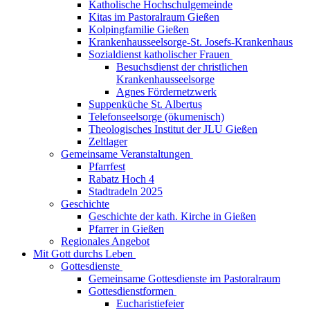
Katholische Hochschulgemeinde
Kitas im Pastoralraum Gießen
Kolpingfamilie Gießen
Krankenhausseelsorge-St. Josefs-Krankenhaus
Sozialdienst katholischer Frauen
Besuchsdienst der christlichen
Krankenhausseelsorge
Agnes Fördernetzwerk
Suppenküche St. Albertus
Telefonseelsorge (ökumenisch)
Theologisches Institut der JLU Gießen
Zeltlager
Gemeinsame Veranstaltungen
Pfarrfest
Rabatz Hoch 4
Stadtradeln 2025
Geschichte
Geschichte der kath. Kirche in Gießen
Pfarrer in Gießen
Regionales Angebot
Mit Gott durchs Leben
Gottesdienste
Gemeinsame Gottesdienste im Pastoralraum
Gottesdienstformen
Eucharistiefeier