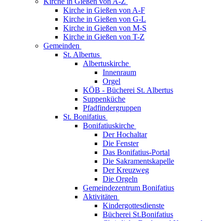
Kirche in Gießen von A-Z
Kirche in Gießen von A-F
Kirche in Gießen von G-L
Kirche in Gießen von M-S
Kirche in Gießen von T-Z
Gemeinden
St. Albertus
Albertuskirche
Innenraum
Orgel
KÖB - Bücherei St. Albertus
Suppenküche
Pfadfindergruppen
St. Bonifatius
Bonifatiuskirche
Der Hochaltar
Die Fenster
Das Bonifatius-Portal
Die Sakramentskapelle
Der Kreuzweg
Die Orgeln
Gemeindezentrum Bonifatius
Aktivitäten
Kindergottesdienste
Bücherei St.Bonifatius