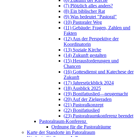
(6) Zukunft der Kirche
(7) Plötzlich alles anders?
(8) Ein biblischer Rat
(9) Was bedeutet "Pastoral"
(10) Pastoraler Weg
(11) Gebäude: Fragen, Zahlen und
Fakten
(12) Aus der Perspektive der
Koordinatorin
(13) Soziale Kirche
(14) Zukunft gestalten
(15) Herausforderungen und
Chancen
(16) Gottesdienst und Katechese der
Zukunft
(17) Jahresrückblick 2024
(18) Ausblick 2025
(19) Bonifatiuslied—neugemacht
(20) Auf der Zielgeraden
(21) Pastoralkonzept
(22) Bonifatiuslied
(23) Pastoralraumkonferenz beendet
Pastoralraum-Konferenz
Ordnung für die Pastoralräume
Karte der Standorte im Patoralraum