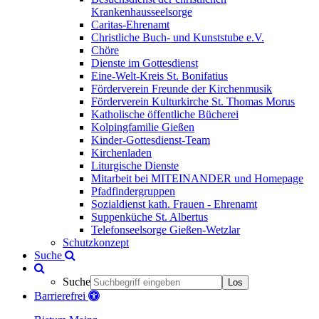
Krankenhausseelsorge
Caritas-Ehrenamt
Christliche Buch- und Kunststube e.V.
Chöre
Dienste im Gottesdienst
Eine-Welt-Kreis St. Bonifatius
Förderverein Freunde der Kirchenmusik
Förderverein Kulturkirche St. Thomas Morus
Katholische öffentliche Bücherei
Kolpingfamilie Gießen
Kinder-Gottesdienst-Team
Kirchenladen
Liturgische Dienste
Mitarbeit bei MITEINANDER und Homepage
Pfadfindergruppen
Sozialdienst kath. Frauen - Ehrenamt
Suppenküche St. Albertus
Telefonseelsorge Gießen-Wetzlar
Schutzkonzept
Suche
Suche
Los
Barrierefrei