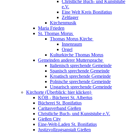
Christliche Buch- und Kunststube
e.V.
Eine Welt Kreis Bonifatius
Zeltlager
Kirchenmusik
Maria Frieden
St. Thomas Morus
Thomas Morus Kirche
Innenraum
Orgel
Kulturkirche Thomas Morus
Gemeinden anderer Muttersprache
Italienisch sprechende Gemeinde
Spanisch sprechende Gemeinde
Kroatisch sprechende Gemeinde
Polnische sprechende Gemeinde
Ungarisch sprechende Gemeinde
Kirchorte (Überblick: hier klicken)
KÖB - Bücherei St. Albertus
Bücherei St. Bonifatius
Caritasverband Gießen
Christliche Buch- und Kunststube e.V.
Gießen City
Eine-Welt-Laden St. Bonifatius
Justizvollzugsanstalt Gießen