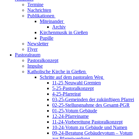
Termine
Nachrichten
Publikationen
Miteinander
Archiv
Kirchenmusik in Gießen
Pupille
Newsletter
Flyer
Pastoralraum
Pastoralkonzept
Impulse
Katholische Kirche in Gießen
Schritte auf dem pastoralen Weg
11-25 Neuwahl Gremien
5-25-Pastoralkonzept
4-25-Pfarreirat
03-25-Gemeinden der zukünftigen Pfarrei
02-25-Stellungnahme des Gesamt-PGR
01-25-Votum Gebäude
12-24-Pfarreiname
11-24-Vorbereitung Pastoralkonzept
10-24-Votum zu Gebäude und Namen
09-24-Beratung Gebäudevotum – Votum
zur Pfarreiwerdung