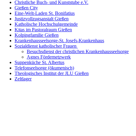
Christliche Buch- und Kunststube e.V.
Gießen City
Eine-Welt-Laden St. Bonifatius
Justizvollzugsanstalt Gießen
Katholische Hochschulgemeinde
Kitas im Pastoralraum Gießen
Kolpingfamilie Gießen
Krankenhausseelsorge-St. Josefs-Krankenhaus
Sozialdienst katholischer Frauen
Besuchsdienst der christlichen Krankenhausseelsorge
Agnes Fördernetzwerk
Suppenküche St. Albertus
Telefonseelsorge (ökumenisch)
Theologisches Institut der JLU Gießen
Zeltlager