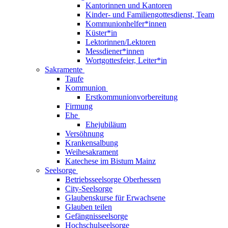
Kantorinnen und Kantoren
Kinder- und Familiengottesdienst, Team
Kommunionhelfer*innen
Küster*in
Lektorinnen/Lektoren
Messdiener*innen
Wortgottesfeier, Leiter*in
Sakramente
Taufe
Kommunion
Erstkommunionvorbereitung
Firmung
Ehe
Ehejubiläum
Versöhnung
Krankensalbung
Weihesakrament
Katechese im Bistum Mainz
Seelsorge
Betriebsseelsorge Oberhessen
City-Seelsorge
Glaubenskurse für Erwachsene
Glauben teilen
Gefängnisseelsorge
Hochschulseelsorge