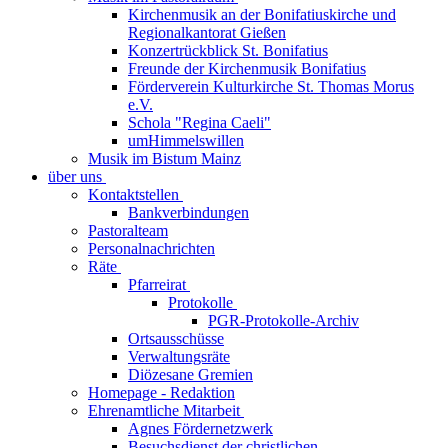
Kirchenmusik an der Bonifatiuskirche und
Regionalkantorat Gießen
Konzertrückblick St. Bonifatius
Freunde der Kirchenmusik Bonifatius
Förderverein Kulturkirche St. Thomas Morus
e.V.
Schola "Regina Caeli"
umHimmelswillen
Musik im Bistum Mainz
über uns
Kontaktstellen
Bankverbindungen
Pastoralteam
Personalnachrichten
Räte
Pfarreirat
Protokolle
PGR-Protokolle-Archiv
Ortsausschüsse
Verwaltungsräte
Diözesane Gremien
Homepage - Redaktion
Ehrenamtliche Mitarbeit
Agnes Fördernetzwerk
Besuchsdienst der christlichen