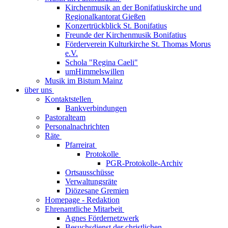
Kirchenmusik an der Bonifatiuskirche und
Regionalkantorat Gießen
Konzertrückblick St. Bonifatius
Freunde der Kirchenmusik Bonifatius
Förderverein Kulturkirche St. Thomas Morus
e.V.
Schola "Regina Caeli"
umHimmelswillen
Musik im Bistum Mainz
über uns
Kontaktstellen
Bankverbindungen
Pastoralteam
Personalnachrichten
Räte
Pfarreirat
Protokolle
PGR-Protokolle-Archiv
Ortsausschüsse
Verwaltungsräte
Diözesane Gremien
Homepage - Redaktion
Ehrenamtliche Mitarbeit
Agnes Fördernetzwerk
Besuchsdienst der christlichen