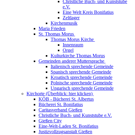
Christliche Buch- und Kunststube
e.V.
Eine Welt Kreis Bonifatius
Zeltlager
Kirchenmusik
Maria Frieden
St. Thomas Morus
Thomas Morus Kirche
Innenraum
Orgel
Kulturkirche Thomas Morus
Gemeinden anderer Muttersprache
Italienisch sprechende Gemeinde
Spanisch sprechende Gemeinde
Kroatisch sprechende Gemeinde
Polnische sprechende Gemeinde
Ungarisch sprechende Gemeinde
Kirchorte (Überblick: hier klicken)
KÖB - Bücherei St. Albertus
Bücherei St. Bonifatius
Caritasverband Gießen
Christliche Buch- und Kunststube e.V.
Gießen City
Eine-Welt-Laden St. Bonifatius
Justizvollzugsanstalt Gießen