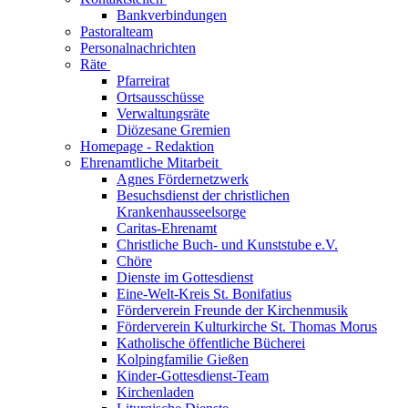
Bankverbindungen
Pastoralteam
Personalnachrichten
Räte
Pfarreirat
Ortsausschüsse
Verwaltungsräte
Diözesane Gremien
Homepage - Redaktion
Ehrenamtliche Mitarbeit
Agnes Fördernetzwerk
Besuchsdienst der christlichen
Krankenhausseelsorge
Caritas-Ehrenamt
Christliche Buch- und Kunststube e.V.
Chöre
Dienste im Gottesdienst
Eine-Welt-Kreis St. Bonifatius
Förderverein Freunde der Kirchenmusik
Förderverein Kulturkirche St. Thomas Morus
Katholische öffentliche Bücherei
Kolpingfamilie Gießen
Kinder-Gottesdienst-Team
Kirchenladen