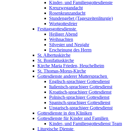
Kinder- und Familiengottesdienste
Kreuzwegandacht
Rosenkranzandacht
Stundengebet (Tageszeitenliturgie)
Wortgottesfeier
Festtagsgottesdienste
Heiliger Abend
Weihnachten
Silvester und Neujahr
Erscheinung des Herrn
St. Albertuskirche
St. Bonifatiuskirche
Kirche Maria Frieden, Heuchelheim
St. Thomas-Morus-Kirche
Gottesdienste anderer Muttersprachen
Englisch-sprachiger Gottesdienst
Italienisch-sprachiger Gottesdienst
Kroatisch-sprachiger Gottesdienst
Polnisch-sprachiger Gottesdienst
Spanisch-sprachiger Gottesdienst
Ungarisch-sprachiger Gottesdienst
Gottesdienste in den Kliniken
Gottesdienste für Kinder und Familien
Kinder- und Familiengottesdienst Team
Liturgische Dienste