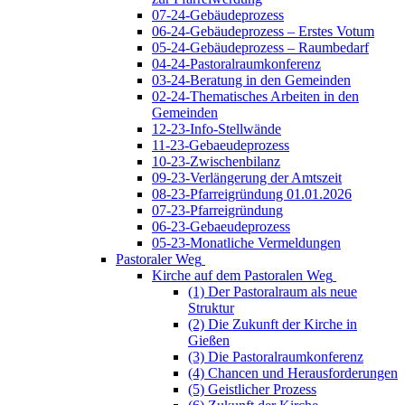
07-24-Gebäudeprozess
06-24-Gebäudeprozess – Erstes Votum
05-24-Gebäudeprozess – Raumbedarf
04-24-Pastoralraumkonferenz
03-24-Beratung in den Gemeinden
02-24-Thematisches Arbeiten in den
Gemeinden
12-23-Info-Stellwände
11-23-Gebaeudeprozess
10-23-Zwischenbilanz
09-23-Verlängerung der Amtszeit
08-23-Pfarreigründung 01.01.2026
07-23-Pfarreigründung
06-23-Gebaeudeprozess
05-23-Monatliche Vermeldungen
Pastoraler Weg
Kirche auf dem Pastoralen Weg
(1) Der Pastoralraum als neue
Struktur
(2) Die Zukunft der Kirche in
Gießen
(3) Die Pastoralraumkonferenz
(4) Chancen und Herausforderungen
(5) Geistlicher Prozess