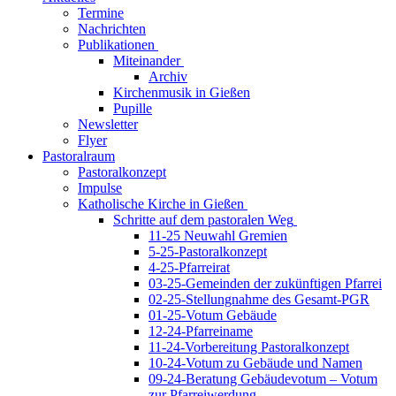
Termine
Nachrichten
Publikationen
Miteinander
Archiv
Kirchenmusik in Gießen
Pupille
Newsletter
Flyer
Pastoralraum
Pastoralkonzept
Impulse
Katholische Kirche in Gießen
Schritte auf dem pastoralen Weg
11-25 Neuwahl Gremien
5-25-Pastoralkonzept
4-25-Pfarreirat
03-25-Gemeinden der zukünftigen Pfarrei
02-25-Stellungnahme des Gesamt-PGR
01-25-Votum Gebäude
12-24-Pfarreiname
11-24-Vorbereitung Pastoralkonzept
10-24-Votum zu Gebäude und Namen
09-24-Beratung Gebäudevotum – Votum
zur Pfarreiwerdung