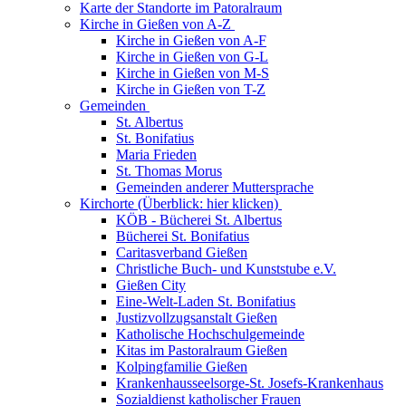
Karte der Standorte im Patoralraum
Kirche in Gießen von A-Z
Kirche in Gießen von A-F
Kirche in Gießen von G-L
Kirche in Gießen von M-S
Kirche in Gießen von T-Z
Gemeinden
St. Albertus
St. Bonifatius
Maria Frieden
St. Thomas Morus
Gemeinden anderer Muttersprache
Kirchorte (Überblick: hier klicken)
KÖB - Bücherei St. Albertus
Bücherei St. Bonifatius
Caritasverband Gießen
Christliche Buch- und Kunststube e.V.
Gießen City
Eine-Welt-Laden St. Bonifatius
Justizvollzugsanstalt Gießen
Katholische Hochschulgemeinde
Kitas im Pastoralraum Gießen
Kolpingfamilie Gießen
Krankenhausseelsorge-St. Josefs-Krankenhaus
Sozialdienst katholischer Frauen