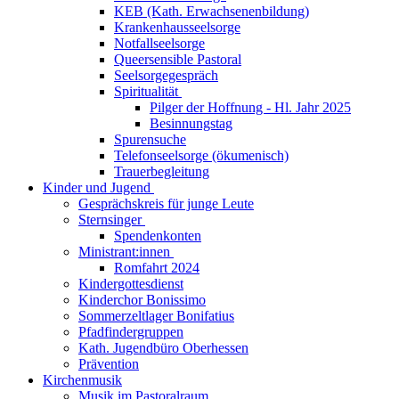
KEB (Kath. Erwachsenenbildung)
Krankenhausseelsorge
Notfallseelsorge
Queersensible Pastoral
Seelsorgegespräch
Spiritualität
Pilger der Hoffnung - Hl. Jahr 2025
Besinnungstag
Spurensuche
Telefonseelsorge (ökumenisch)
Trauerbegleitung
Kinder und Jugend
Gesprächskreis für junge Leute
Sternsinger
Spendenkonten
Ministrant:innen
Romfahrt 2024
Kindergottesdienst
Kinderchor Bonissimo
Sommerzeltlager Bonifatius
Pfadfindergruppen
Kath. Jugendbüro Oberhessen
Prävention
Kirchenmusik
Musik im Pastoralraum