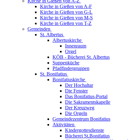
Kirche in Gießen von A-Z
Kirche in Gießen von A-F
Kirche in Gießen von G-L
Kirche in Gießen von M-S
Kirche in Gießen von T-Z
Gemeinden
St. Albertus
Albertuskirche
Innenraum
Orgel
KÖB - Bücherei St. Albertus
Suppenküche
Pfadfindergruppen
St. Bonifatius
Bonifatiuskirche
Der Hochaltar
Die Fenster
Das Bonifatius-Portal
Die Sakramentskapelle
Der Kreuzweg
Die Orgeln
Gemeindezentrum Bonifatius
Aktivitäten
Kindergottesdienste
Bücherei St.Bonifatius