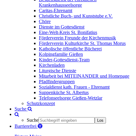
Krankenhausseelsorge
Caritas-Ehrenamt
Christliche Buch- und Kunststube e.V.
Chöre
Dienste im Gottesdienst
Eine-Welt-Kreis St. Bonifatius
Förderverein Freunde der Kirchenmusik
Förderverein Kulturkirche St. Thomas Morus
Katholische öffentliche Bücherei
Kolpingfamilie Gießen
Kinder-Gottesdienst-Team
Kirchenladen
Liturgische Dienste
Mitarbeit bei MITEINANDER und Homepage
Pfadfindergruppen
Sozialdienst kath. Frauen - Ehrenamt
Suppenküche St. Albertus
Telefonseelsorge Gießen-Wetzlar
Schutzkonzept
Suche
Suche
Los
Barrierefrei