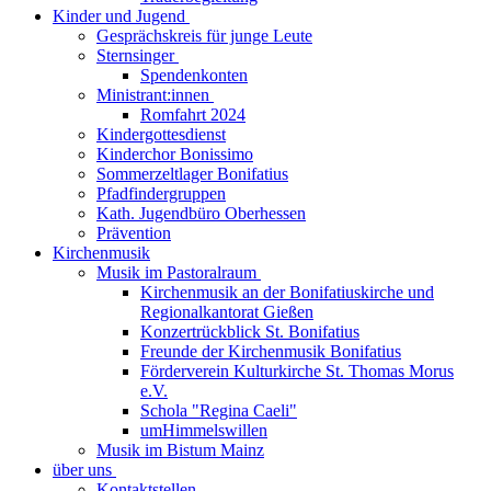
Kinder und Jugend
Gesprächskreis für junge Leute
Sternsinger
Spendenkonten
Ministrant:innen
Romfahrt 2024
Kindergottesdienst
Kinderchor Bonissimo
Sommerzeltlager Bonifatius
Pfadfindergruppen
Kath. Jugendbüro Oberhessen
Prävention
Kirchenmusik
Musik im Pastoralraum
Kirchenmusik an der Bonifatiuskirche und
Regionalkantorat Gießen
Konzertrückblick St. Bonifatius
Freunde der Kirchenmusik Bonifatius
Förderverein Kulturkirche St. Thomas Morus
e.V.
Schola "Regina Caeli"
umHimmelswillen
Musik im Bistum Mainz
über uns
Kontaktstellen