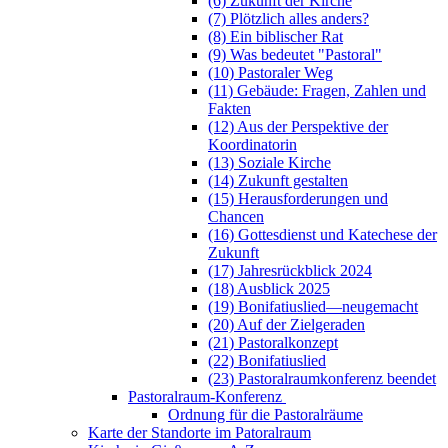
(6) Zukunft der Kirche
(7) Plötzlich alles anders?
(8) Ein biblischer Rat
(9) Was bedeutet "Pastoral"
(10) Pastoraler Weg
(11) Gebäude: Fragen, Zahlen und
Fakten
(12) Aus der Perspektive der
Koordinatorin
(13) Soziale Kirche
(14) Zukunft gestalten
(15) Herausforderungen und
Chancen
(16) Gottesdienst und Katechese der
Zukunft
(17) Jahresrückblick 2024
(18) Ausblick 2025
(19) Bonifatiuslied—neugemacht
(20) Auf der Zielgeraden
(21) Pastoralkonzept
(22) Bonifatiuslied
(23) Pastoralraumkonferenz beendet
Pastoralraum-Konferenz
Ordnung für die Pastoralräume
Karte der Standorte im Patoralraum