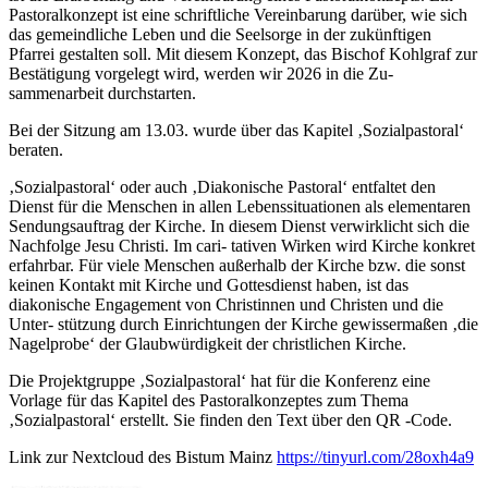
Pastoralkonzept ist eine schriftliche Vereinbarung darüber, wie sich
das gemeindliche Leben und die Seelsorge in der zukünftigen
Pfarrei gestalten soll. Mit diesem Konzept, das Bischof Kohlgraf zur
Bestätigung vorgelegt wird, werden wir 2026 in die Zu-
sammenarbeit durchstarten.
Bei der Sitzung am 13.03. wurde über das Kapitel ‚Sozialpastoral‘
beraten.
‚Sozialpastoral‘ oder auch ‚Diakonische Pastoral‘ entfaltet den
Dienst für die Menschen in allen Lebenssituationen als elementaren
Sendungsauftrag der Kirche. In diesem Dienst verwirklicht sich die
Nachfolge Jesu Christi. Im cari- tativen Wirken wird Kirche konkret
erfahrbar. Für viele Menschen außerhalb der Kirche bzw. die sonst
keinen Kontakt mit Kirche und Gottesdienst haben, ist das
diakonische Engagement von Christinnen und Christen und die
Unter- stützung durch Einrichtungen der Kirche gewissermaßen ‚die
Nagelprobe‘ der Glaubwürdigkeit der christlichen Kirche.
Die Projektgruppe ‚Sozialpastoral‘ hat für die Konferenz eine
Vorlage für das Kapitel des Pastoralkonzeptes zum Thema
‚Sozialpastoral‘ erstellt. Sie finden den Text über den QR -Code.
Link zur Nextcloud des Bistum Mainz
https://tinyurl.com/28oxh4a9