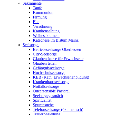
Sakramente
Taufe
Kommunion
Firmung
Ehe
Versöhnung
Krankensalbung
Weihesakrament
Katechese im Bistum Mainz
Seelsorge
Betriebsseelsorge Oberhessen
City-Seelsorge
Glaubenskurse für Erwachsene
Glauben teilen
Gefängnisseelsorge
Hochschulseelsorge
KEB (Kath. Erwachsenenbildung)
Krankenhausseelsorge
Notfallseelsorge
Queersensible Pastoral
Seelsorgegespräch
Spiritualität
Spurensuche
Telefonseelsorge (ökumenisch)
Trauerbegleitung