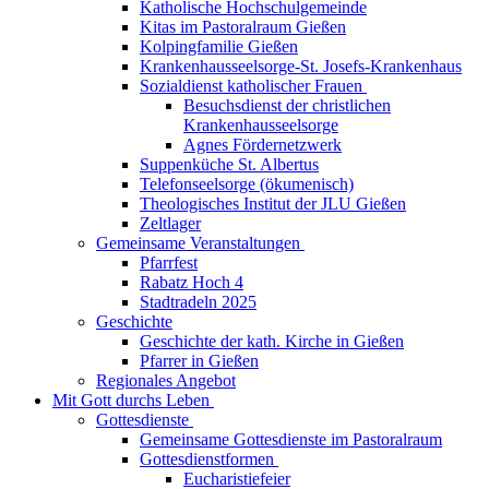
Katholische Hochschulgemeinde
Kitas im Pastoralraum Gießen
Kolpingfamilie Gießen
Krankenhausseelsorge-St. Josefs-Krankenhaus
Sozialdienst katholischer Frauen
Besuchsdienst der christlichen
Krankenhausseelsorge
Agnes Fördernetzwerk
Suppenküche St. Albertus
Telefonseelsorge (ökumenisch)
Theologisches Institut der JLU Gießen
Zeltlager
Gemeinsame Veranstaltungen
Pfarrfest
Rabatz Hoch 4
Stadtradeln 2025
Geschichte
Geschichte der kath. Kirche in Gießen
Pfarrer in Gießen
Regionales Angebot
Mit Gott durchs Leben
Gottesdienste
Gemeinsame Gottesdienste im Pastoralraum
Gottesdienstformen
Eucharistiefeier