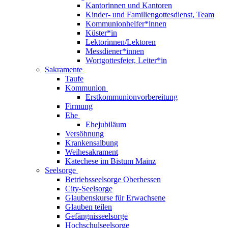
Kantorinnen und Kantoren
Kinder- und Familiengottesdienst, Team
Kommunionhelfer*innen
Küster*in
Lektorinnen/Lektoren
Messdiener*innen
Wortgottesfeier, Leiter*in
Sakramente
Taufe
Kommunion
Erstkommunionvorbereitung
Firmung
Ehe
Ehejubiläum
Versöhnung
Krankensalbung
Weihesakrament
Katechese im Bistum Mainz
Seelsorge
Betriebsseelsorge Oberhessen
City-Seelsorge
Glaubenskurse für Erwachsene
Glauben teilen
Gefängnisseelsorge
Hochschulseelsorge