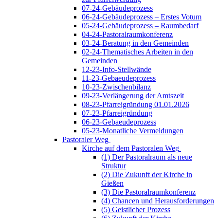
07-24-Gebäudeprozess
06-24-Gebäudeprozess – Erstes Votum
05-24-Gebäudeprozess – Raumbedarf
04-24-Pastoralraumkonferenz
03-24-Beratung in den Gemeinden
02-24-Thematisches Arbeiten in den
Gemeinden
12-23-Info-Stellwände
11-23-Gebaeudeprozess
10-23-Zwischenbilanz
09-23-Verlängerung der Amtszeit
08-23-Pfarreigründung 01.01.2026
07-23-Pfarreigründung
06-23-Gebaeudeprozess
05-23-Monatliche Vermeldungen
Pastoraler Weg
Kirche auf dem Pastoralen Weg
(1) Der Pastoralraum als neue
Struktur
(2) Die Zukunft der Kirche in
Gießen
(3) Die Pastoralraumkonferenz
(4) Chancen und Herausforderungen
(5) Geistlicher Prozess