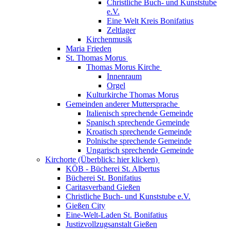
Christliche Buch- und Kunststube
e.V.
Eine Welt Kreis Bonifatius
Zeltlager
Kirchenmusik
Maria Frieden
St. Thomas Morus
Thomas Morus Kirche
Innenraum
Orgel
Kulturkirche Thomas Morus
Gemeinden anderer Muttersprache
Italienisch sprechende Gemeinde
Spanisch sprechende Gemeinde
Kroatisch sprechende Gemeinde
Polnische sprechende Gemeinde
Ungarisch sprechende Gemeinde
Kirchorte (Überblick: hier klicken)
KÖB - Bücherei St. Albertus
Bücherei St. Bonifatius
Caritasverband Gießen
Christliche Buch- und Kunststube e.V.
Gießen City
Eine-Welt-Laden St. Bonifatius
Justizvollzugsanstalt Gießen