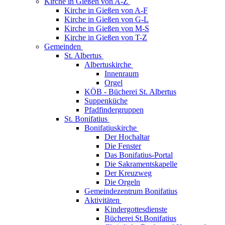
Kirche in Gießen von A-Z
Kirche in Gießen von A-F
Kirche in Gießen von G-L
Kirche in Gießen von M-S
Kirche in Gießen von T-Z
Gemeinden
St. Albertus
Albertuskirche
Innenraum
Orgel
KÖB - Bücherei St. Albertus
Suppenküche
Pfadfindergruppen
St. Bonifatius
Bonifatiuskirche
Der Hochaltar
Die Fenster
Das Bonifatius-Portal
Die Sakramentskapelle
Der Kreuzweg
Die Orgeln
Gemeindezentrum Bonifatius
Aktivitäten
Kindergottesdienste
Bücherei St.Bonifatius