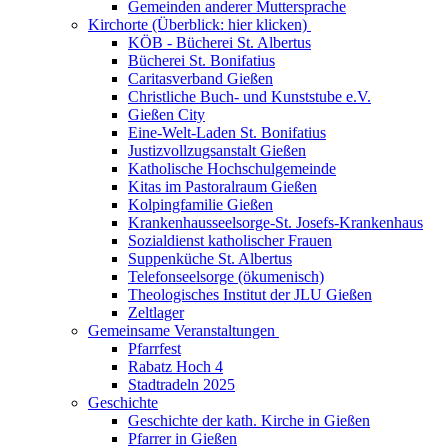
Gemeinden anderer Muttersprache
Kirchorte (Überblick: hier klicken)
KÖB - Bücherei St. Albertus
Bücherei St. Bonifatius
Caritasverband Gießen
Christliche Buch- und Kunststube e.V.
Gießen City
Eine-Welt-Laden St. Bonifatius
Justizvollzugsanstalt Gießen
Katholische Hochschulgemeinde
Kitas im Pastoralraum Gießen
Kolpingfamilie Gießen
Krankenhausseelsorge-St. Josefs-Krankenhaus
Sozialdienst katholischer Frauen
Suppenküche St. Albertus
Telefonseelsorge (ökumenisch)
Theologisches Institut der JLU Gießen
Zeltlager
Gemeinsame Veranstaltungen
Pfarrfest
Rabatz Hoch 4
Stadtradeln 2025
Geschichte
Geschichte der kath. Kirche in Gießen
Pfarrer in Gießen