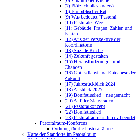
(6) Zukunft der Kirche
(7) Plötzlich alles anders?
(8) Ein biblischer Rat
(9) Was bedeutet "Pastoral"
(10) Pastoraler Weg
(11) Gebäude: Fragen, Zahlen und
Fakten
(12) Aus der Perspektive der
Koordinatorin
(13) Soziale Kirche
(14) Zukunft gestalten
(15) Herausforderungen und
Chancen
(16) Gottesdienst und Katechese der
Zukunft
(17) Jahresrückblick 2024
(18) Ausblick 2025
(19) Bonifatiuslied—neugemacht
(20) Auf der Zielgeraden
(21) Pastoralkonzept
(22) Bonifatiuslied
(23) Pastoralraumkonferenz beendet
Pastoralraum-Konferenz
Ordnung für die Pastoralräume
Karte der Standorte im Patoralraum