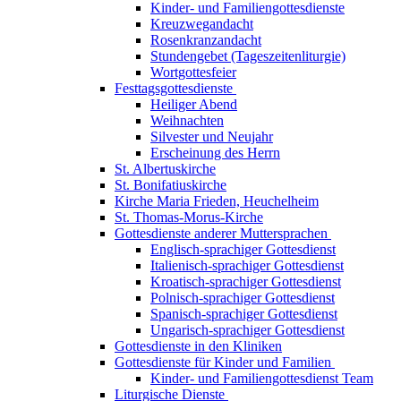
Kinder- und Familiengottesdienste
Kreuzwegandacht
Rosenkranzandacht
Stundengebet (Tageszeitenliturgie)
Wortgottesfeier
Festtagsgottesdienste
Heiliger Abend
Weihnachten
Silvester und Neujahr
Erscheinung des Herrn
St. Albertuskirche
St. Bonifatiuskirche
Kirche Maria Frieden, Heuchelheim
St. Thomas-Morus-Kirche
Gottesdienste anderer Muttersprachen
Englisch-sprachiger Gottesdienst
Italienisch-sprachiger Gottesdienst
Kroatisch-sprachiger Gottesdienst
Polnisch-sprachiger Gottesdienst
Spanisch-sprachiger Gottesdienst
Ungarisch-sprachiger Gottesdienst
Gottesdienste in den Kliniken
Gottesdienste für Kinder und Familien
Kinder- und Familiengottesdienst Team
Liturgische Dienste