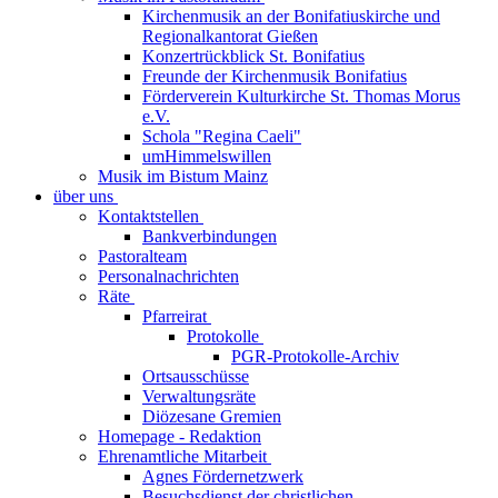
Kirchenmusik an der Bonifatiuskirche und
Regionalkantorat Gießen
Konzertrückblick St. Bonifatius
Freunde der Kirchenmusik Bonifatius
Förderverein Kulturkirche St. Thomas Morus
e.V.
Schola "Regina Caeli"
umHimmelswillen
Musik im Bistum Mainz
über uns
Kontaktstellen
Bankverbindungen
Pastoralteam
Personalnachrichten
Räte
Pfarreirat
Protokolle
PGR-Protokolle-Archiv
Ortsausschüsse
Verwaltungsräte
Diözesane Gremien
Homepage - Redaktion
Ehrenamtliche Mitarbeit
Agnes Fördernetzwerk
Besuchsdienst der christlichen