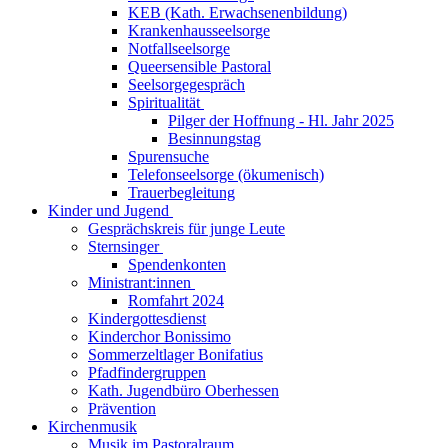
KEB (Kath. Erwachsenenbildung)
Krankenhausseelsorge
Notfallseelsorge
Queersensible Pastoral
Seelsorgegespräch
Spiritualität
Pilger der Hoffnung - Hl. Jahr 2025
Besinnungstag
Spurensuche
Telefonseelsorge (ökumenisch)
Trauerbegleitung
Kinder und Jugend
Gesprächskreis für junge Leute
Sternsinger
Spendenkonten
Ministrant:innen
Romfahrt 2024
Kindergottesdienst
Kinderchor Bonissimo
Sommerzeltlager Bonifatius
Pfadfindergruppen
Kath. Jugendbüro Oberhessen
Prävention
Kirchenmusik
Musik im Pastoralraum