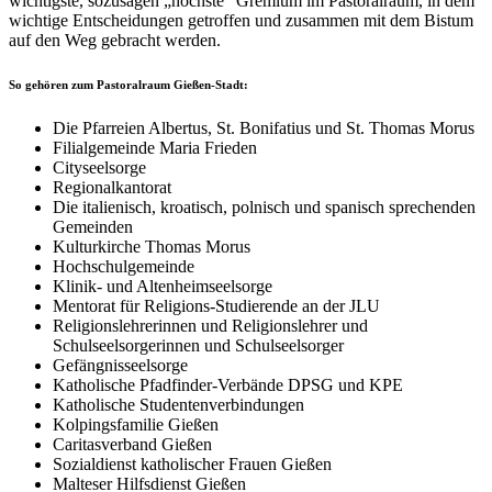
wichtigste, sozusagen „höchste“ Gremium im Pastoralraum, in dem
wichtige Entscheidungen getroffen und zusammen mit dem Bistum
auf den Weg gebracht werden.
So gehören zum Pastoralraum Gießen-Stadt:
Die Pfarreien Albertus, St. Bonifatius und St. Thomas Morus
Filialgemeinde Maria Frieden
Cityseelsorge
Regionalkantorat
Die italienisch, kroatisch, polnisch und spanisch sprechenden
Gemeinden
Kulturkirche Thomas Morus
Hochschulgemeinde
Klinik- und Altenheimseelsorge
Mentorat für Religions-Studierende an der JLU
Religionslehrerinnen und Religionslehrer und
Schulseelsorgerinnen und Schulseelsorger
Gefängnisseelsorge
Katholische Pfadfinder-Verbände DPSG und KPE
Katholische Studentenverbindungen
Kolpingsfamilie Gießen
Caritasverband Gießen
Sozialdienst katholischer Frauen Gießen
Malteser Hilfsdienst Gießen