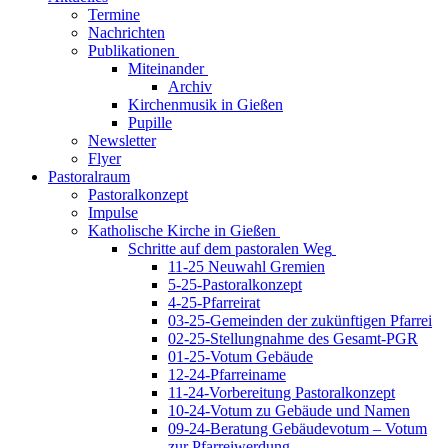
Termine
Nachrichten
Publikationen
Miteinander
Archiv
Kirchenmusik in Gießen
Pupille
Newsletter
Flyer
Pastoralraum
Pastoralkonzept
Impulse
Katholische Kirche in Gießen
Schritte auf dem pastoralen Weg
11-25 Neuwahl Gremien
5-25-Pastoralkonzept
4-25-Pfarreirat
03-25-Gemeinden der zukünftigen Pfarrei
02-25-Stellungnahme des Gesamt-PGR
01-25-Votum Gebäude
12-24-Pfarreiname
11-24-Vorbereitung Pastoralkonzept
10-24-Votum zu Gebäude und Namen
09-24-Beratung Gebäudevotum – Votum
zur Pfarreiwerdung