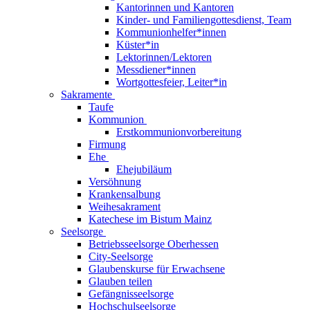
Kantorinnen und Kantoren
Kinder- und Familiengottesdienst, Team
Kommunionhelfer*innen
Küster*in
Lektorinnen/Lektoren
Messdiener*innen
Wortgottesfeier, Leiter*in
Sakramente
Taufe
Kommunion
Erstkommunionvorbereitung
Firmung
Ehe
Ehejubiläum
Versöhnung
Krankensalbung
Weihesakrament
Katechese im Bistum Mainz
Seelsorge
Betriebsseelsorge Oberhessen
City-Seelsorge
Glaubenskurse für Erwachsene
Glauben teilen
Gefängnisseelsorge
Hochschulseelsorge