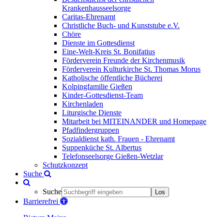
Krankenhausseelsorge
Caritas-Ehrenamt
Christliche Buch- und Kunststube e.V.
Chöre
Dienste im Gottesdienst
Eine-Welt-Kreis St. Bonifatius
Förderverein Freunde der Kirchenmusik
Förderverein Kulturkirche St. Thomas Morus
Katholische öffentliche Bücherei
Kolpingfamilie Gießen
Kinder-Gottesdienst-Team
Kirchenladen
Liturgische Dienste
Mitarbeit bei MITEINANDER und Homepage
Pfadfindergruppen
Sozialdienst kath. Frauen - Ehrenamt
Suppenküche St. Albertus
Telefonseelsorge Gießen-Wetzlar
Schutzkonzept
Suche
Suche
Los
Barrierefrei