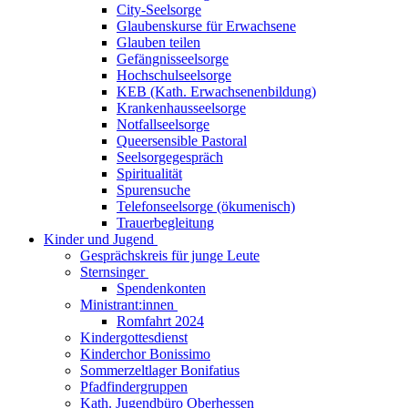
City-Seelsorge
Glaubenskurse für Erwachsene
Glauben teilen
Gefängnisseelsorge
Hochschulseelsorge
KEB (Kath. Erwachsenenbildung)
Krankenhausseelsorge
Notfallseelsorge
Queersensible Pastoral
Seelsorgegespräch
Spiritualität
Spurensuche
Telefonseelsorge (ökumenisch)
Trauerbegleitung
Kinder und Jugend
Gesprächskreis für junge Leute
Sternsinger
Spendenkonten
Ministrant:innen
Romfahrt 2024
Kindergottesdienst
Kinderchor Bonissimo
Sommerzeltlager Bonifatius
Pfadfindergruppen
Kath. Jugendbüro Oberhessen