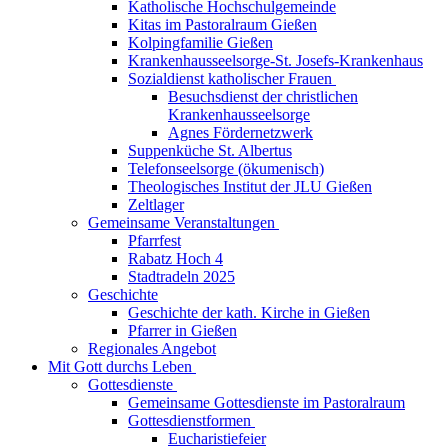
Katholische Hochschulgemeinde
Kitas im Pastoralraum Gießen
Kolpingfamilie Gießen
Krankenhausseelsorge-St. Josefs-Krankenhaus
Sozialdienst katholischer Frauen
Besuchsdienst der christlichen
Krankenhausseelsorge
Agnes Fördernetzwerk
Suppenküche St. Albertus
Telefonseelsorge (ökumenisch)
Theologisches Institut der JLU Gießen
Zeltlager
Gemeinsame Veranstaltungen
Pfarrfest
Rabatz Hoch 4
Stadtradeln 2025
Geschichte
Geschichte der kath. Kirche in Gießen
Pfarrer in Gießen
Regionales Angebot
Mit Gott durchs Leben
Gottesdienste
Gemeinsame Gottesdienste im Pastoralraum
Gottesdienstformen
Eucharistiefeier