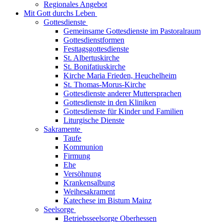
Regionales Angebot
Mit Gott durchs Leben
Gottesdienste
Gemeinsame Gottesdienste im Pastoralraum
Gottesdienstformen
Festtagsgottesdienste
St. Albertuskirche
St. Bonifatiuskirche
Kirche Maria Frieden, Heuchelheim
St. Thomas-Morus-Kirche
Gottesdienste anderer Muttersprachen
Gottesdienste in den Kliniken
Gottesdienste für Kinder und Familien
Liturgische Dienste
Sakramente
Taufe
Kommunion
Firmung
Ehe
Versöhnung
Krankensalbung
Weihesakrament
Katechese im Bistum Mainz
Seelsorge
Betriebsseelsorge Oberhessen