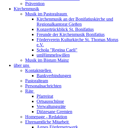
Prävention
Kirchenmusik
Musik im Pastoralraum
Kirchenmusik an der Bonifatiuskirche und
Regionalkantorat Gießen
Konzertrückblick St. Bonifatius
Freunde der Kirchenmusik Bonifatius
Förderverein Kulturkirche St. Thomas Morus
e.V.
Schola "Regina Caeli"
umHimmelswillen
Musik im Bistum Mainz
über uns
Kontaktstellen
Bankverbindungen
Pastoralteam
Personalnachrichten
Räte
Pfarreirat
Ortsausschüsse
Verwaltungsräte
Diözesane Gremien
Homepage - Redaktion
Ehrenamtliche Mitarbeit
Agnes Fördernetzwerk