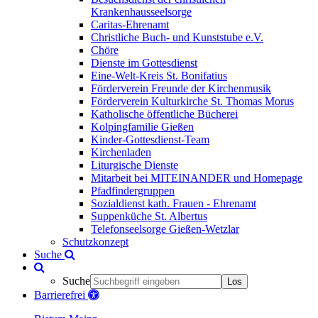
Krankenhausseelsorge
Caritas-Ehrenamt
Christliche Buch- und Kunststube e.V.
Chöre
Dienste im Gottesdienst
Eine-Welt-Kreis St. Bonifatius
Förderverein Freunde der Kirchenmusik
Förderverein Kulturkirche St. Thomas Morus
Katholische öffentliche Bücherei
Kolpingfamilie Gießen
Kinder-Gottesdienst-Team
Kirchenladen
Liturgische Dienste
Mitarbeit bei MITEINANDER und Homepage
Pfadfindergruppen
Sozialdienst kath. Frauen - Ehrenamt
Suppenküche St. Albertus
Telefonseelsorge Gießen-Wetzlar
Schutzkonzept
Suche
Suche
Los
Barrierefrei