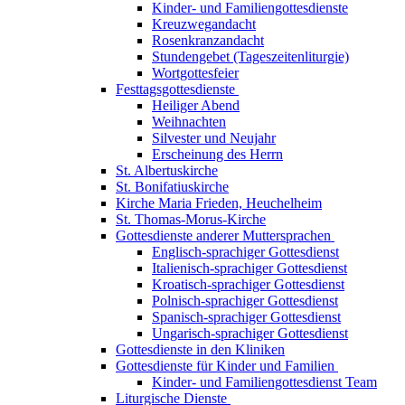
Kinder- und Familiengottesdienste
Kreuzwegandacht
Rosenkranzandacht
Stundengebet (Tageszeitenliturgie)
Wortgottesfeier
Festtagsgottesdienste
Heiliger Abend
Weihnachten
Silvester und Neujahr
Erscheinung des Herrn
St. Albertuskirche
St. Bonifatiuskirche
Kirche Maria Frieden, Heuchelheim
St. Thomas-Morus-Kirche
Gottesdienste anderer Muttersprachen
Englisch-sprachiger Gottesdienst
Italienisch-sprachiger Gottesdienst
Kroatisch-sprachiger Gottesdienst
Polnisch-sprachiger Gottesdienst
Spanisch-sprachiger Gottesdienst
Ungarisch-sprachiger Gottesdienst
Gottesdienste in den Kliniken
Gottesdienste für Kinder und Familien
Kinder- und Familiengottesdienst Team
Liturgische Dienste