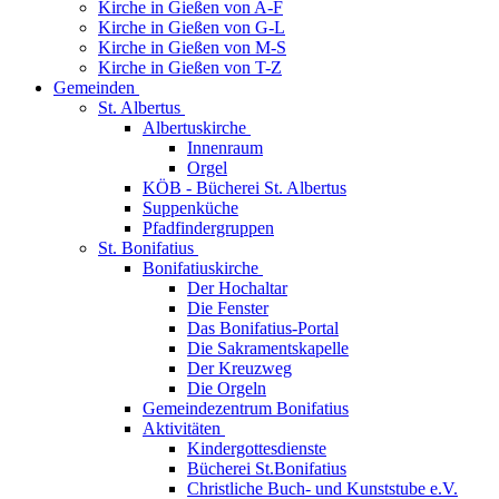
Kirche in Gießen von A-F
Kirche in Gießen von G-L
Kirche in Gießen von M-S
Kirche in Gießen von T-Z
Gemeinden
St. Albertus
Albertuskirche
Innenraum
Orgel
KÖB - Bücherei St. Albertus
Suppenküche
Pfadfindergruppen
St. Bonifatius
Bonifatiuskirche
Der Hochaltar
Die Fenster
Das Bonifatius-Portal
Die Sakramentskapelle
Der Kreuzweg
Die Orgeln
Gemeindezentrum Bonifatius
Aktivitäten
Kindergottesdienste
Bücherei St.Bonifatius
Christliche Buch- und Kunststube e.V.