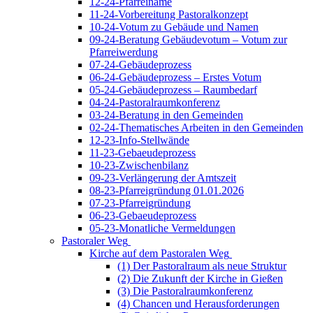
12-24-Pfarreiname
11-24-Vorbereitung Pastoralkonzept
10-24-Votum zu Gebäude und Namen
09-24-Beratung Gebäudevotum – Votum zur
Pfarreiwerdung
07-24-Gebäudeprozess
06-24-Gebäudeprozess – Erstes Votum
05-24-Gebäudeprozess – Raumbedarf
04-24-Pastoralraumkonferenz
03-24-Beratung in den Gemeinden
02-24-Thematisches Arbeiten in den Gemeinden
12-23-Info-Stellwände
11-23-Gebaeudeprozess
10-23-Zwischenbilanz
09-23-Verlängerung der Amtszeit
08-23-Pfarreigründung 01.01.2026
07-23-Pfarreigründung
06-23-Gebaeudeprozess
05-23-Monatliche Vermeldungen
Pastoraler Weg
Kirche auf dem Pastoralen Weg
(1) Der Pastoralraum als neue Struktur
(2) Die Zukunft der Kirche in Gießen
(3) Die Pastoralraumkonferenz
(4) Chancen und Herausforderungen