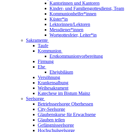
Kantorinnen und Kantoren
Kinder- und Familiengottesdienst, Team
Kommunionhelfer*innen
Küster*in
Lektorinnen/Lektoren
Messdiener*innen
Wortgottesfeier, Leiter*in
Sakramente
Taufe
Kommunion
Erstkommunionvorbereitung
Firmung
Ehe
Ehejubiläum
Versöhnung
Krankensalbung
Weihesakrament
Katechese im Bistum Mainz
Seelsorge
Betriebsseelsorge Oberhessen
City-Seelsorge
Glaubenskurse für Erwachsene
Glauben teilen
Gefängnisseelsorge
Hochschulseelsorge