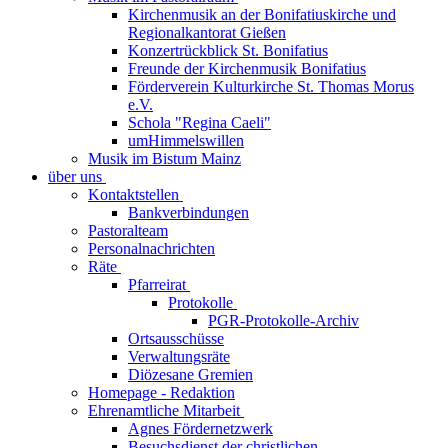
Kirchenmusik an der Bonifatiuskirche und
Regionalkantorat Gießen
Konzertrückblick St. Bonifatius
Freunde der Kirchenmusik Bonifatius
Förderverein Kulturkirche St. Thomas Morus
e.V.
Schola "Regina Caeli"
umHimmelswillen
Musik im Bistum Mainz
über uns
Kontaktstellen
Bankverbindungen
Pastoralteam
Personalnachrichten
Räte
Pfarreirat
Protokolle
PGR-Protokolle-Archiv
Ortsausschüsse
Verwaltungsräte
Diözesane Gremien
Homepage - Redaktion
Ehrenamtliche Mitarbeit
Agnes Fördernetzwerk
Besuchsdienst der christlichen