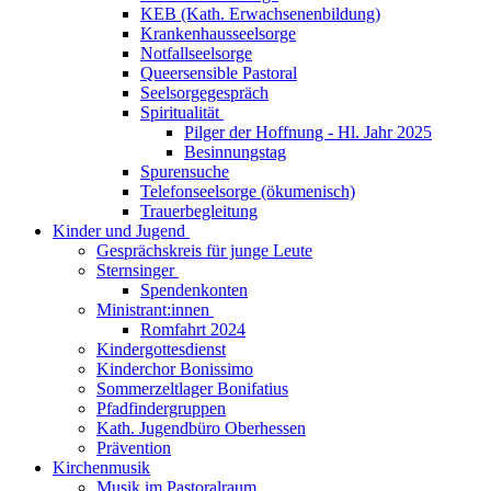
KEB (Kath. Erwachsenenbildung)
Krankenhausseelsorge
Notfallseelsorge
Queersensible Pastoral
Seelsorgegespräch
Spiritualität
Pilger der Hoffnung - Hl. Jahr 2025
Besinnungstag
Spurensuche
Telefonseelsorge (ökumenisch)
Trauerbegleitung
Kinder und Jugend
Gesprächskreis für junge Leute
Sternsinger
Spendenkonten
Ministrant:innen
Romfahrt 2024
Kindergottesdienst
Kinderchor Bonissimo
Sommerzeltlager Bonifatius
Pfadfindergruppen
Kath. Jugendbüro Oberhessen
Prävention
Kirchenmusik
Musik im Pastoralraum