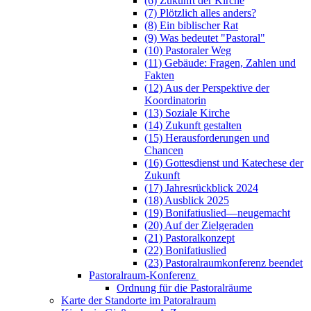
(6) Zukunft der Kirche
(7) Plötzlich alles anders?
(8) Ein biblischer Rat
(9) Was bedeutet "Pastoral"
(10) Pastoraler Weg
(11) Gebäude: Fragen, Zahlen und
Fakten
(12) Aus der Perspektive der
Koordinatorin
(13) Soziale Kirche
(14) Zukunft gestalten
(15) Herausforderungen und
Chancen
(16) Gottesdienst und Katechese der
Zukunft
(17) Jahresrückblick 2024
(18) Ausblick 2025
(19) Bonifatiuslied—neugemacht
(20) Auf der Zielgeraden
(21) Pastoralkonzept
(22) Bonifatiuslied
(23) Pastoralraumkonferenz beendet
Pastoralraum-Konferenz
Ordnung für die Pastoralräume
Karte der Standorte im Patoralraum