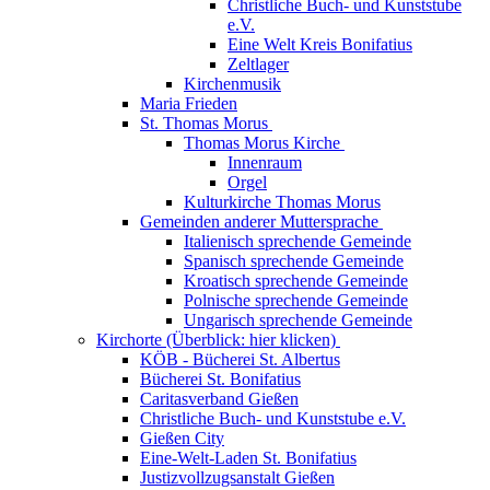
Christliche Buch- und Kunststube
e.V.
Eine Welt Kreis Bonifatius
Zeltlager
Kirchenmusik
Maria Frieden
St. Thomas Morus
Thomas Morus Kirche
Innenraum
Orgel
Kulturkirche Thomas Morus
Gemeinden anderer Muttersprache
Italienisch sprechende Gemeinde
Spanisch sprechende Gemeinde
Kroatisch sprechende Gemeinde
Polnische sprechende Gemeinde
Ungarisch sprechende Gemeinde
Kirchorte (Überblick: hier klicken)
KÖB - Bücherei St. Albertus
Bücherei St. Bonifatius
Caritasverband Gießen
Christliche Buch- und Kunststube e.V.
Gießen City
Eine-Welt-Laden St. Bonifatius
Justizvollzugsanstalt Gießen