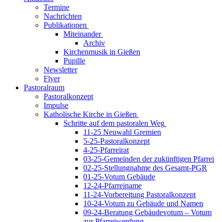
Termine
Nachrichten
Publikationen
Miteinander
Archiv
Kirchenmusik in Gießen
Pupille
Newsletter
Flyer
Pastoralraum
Pastoralkonzept
Impulse
Katholische Kirche in Gießen
Schritte auf dem pastoralen Weg
11-25 Neuwahl Gremien
5-25-Pastoralkonzept
4-25-Pfarreirat
03-25-Gemeinden der zukünftigen Pfarrei
02-25-Stellungnahme des Gesamt-PGR
01-25-Votum Gebäude
12-24-Pfarreiname
11-24-Vorbereitung Pastoralkonzept
10-24-Votum zu Gebäude und Namen
09-24-Beratung Gebäudevotum – Votum
zur Pfarreiwerdung