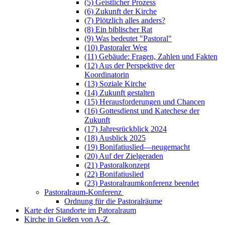
(5) Geistlicher Prozess
(6) Zukunft der Kirche
(7) Plötzlich alles anders?
(8) Ein biblischer Rat
(9) Was bedeutet "Pastoral"
(10) Pastoraler Weg
(11) Gebäude: Fragen, Zahlen und Fakten
(12) Aus der Perspektive der
Koordinatorin
(13) Soziale Kirche
(14) Zukunft gestalten
(15) Herausforderungen und Chancen
(16) Gottesdienst und Katechese der
Zukunft
(17) Jahresrückblick 2024
(18) Ausblick 2025
(19) Bonifatiuslied—neugemacht
(20) Auf der Zielgeraden
(21) Pastoralkonzept
(22) Bonifatiuslied
(23) Pastoralraumkonferenz beendet
Pastoralraum-Konferenz
Ordnung für die Pastoralräume
Karte der Standorte im Patoralraum
Kirche in Gießen von A-Z