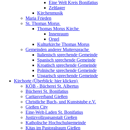
Eine Welt Kreis Bonifatius
Zeltlager
Kirchenmusik
Maria Frieden
St. Thomas Morus
Thomas Morus Kirche
Innenraum
Orgel
Kulturkirche Thomas Morus
Gemeinden anderer Muttersprache
Italienisch sprechende Gemeinde
Spanisch sprechende Gemeinde
Kroatisch sprechende Gemeinde
Polnische sprechende Gemeinde
Ungarisch sprechende Gemeinde
Kirchorte (Überblick: hier klicken)
KÖB - Bücherei St. Albertus
Bücherei St. Bonifatius
Caritasverband Gießen
Christliche Buch- und Kunststube e.V.
Gießen City
Eine-Welt-Laden St. Bonifatius
Justizvollzugsanstalt Gießen
Katholische Hochschulgemeinde
Kitas im Pastoralraum Gießen