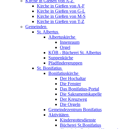
Kirche in Gießen von A-Z
Kirche in Gießen von A-F
Kirche in Gießen von G-L
Kirche in Gießen von M-S
Kirche in Gießen von T-Z
Gemeinden
St. Albertus
Albertuskirche
Innenraum
Orgel
KÖB - Bücherei St. Albertus
Suppenküche
Pfadfindergruppen
St. Bonifatius
Bonifatiuskirche
Der Hochaltar
Die Fenster
Das Bonifatius-Portal
Die Sakramentskapelle
Der Kreuzweg
Die Orgeln
Gemeindezentrum Bonifatius
Aktivitäten
Kindergottesdienste
Bücherei St.Bonifatius