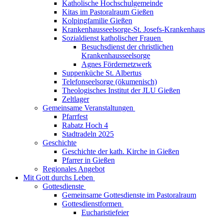
Katholische Hochschulgemeinde
Kitas im Pastoralraum Gießen
Kolpingfamilie Gießen
Krankenhausseelsorge-St. Josefs-Krankenhaus
Sozialdienst katholischer Frauen
Besuchsdienst der christlichen
Krankenhausseelsorge
Agnes Fördernetzwerk
Suppenküche St. Albertus
Telefonseelsorge (ökumenisch)
Theologisches Institut der JLU Gießen
Zeltlager
Gemeinsame Veranstaltungen
Pfarrfest
Rabatz Hoch 4
Stadtradeln 2025
Geschichte
Geschichte der kath. Kirche in Gießen
Pfarrer in Gießen
Regionales Angebot
Mit Gott durchs Leben
Gottesdienste
Gemeinsame Gottesdienste im Pastoralraum
Gottesdienstformen
Eucharistiefeier