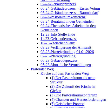
07-24-Gebäudeprozess
06-24-Gebäudeprozess – Erstes Votum
05-24-Gebäudeprozess – Raumbedarf
04-24-Pastoralraumkonferenz
03-24-Beratung in den Gemeinden
02-24-Thematisches Arbeiten in den
Gemeinden
12-23-Info-Stellwände
11-23-Gebaeudeprozess
10-23-Zwischenbilanz
09-23-Verlängerung der Amtszeit
08-23-Pfarreigründung 01.01.2026
07-23-Pfarreigründung
06-23-Gebaeudeprozess
05-23-Monatliche Vermeldungen
Pastoraler Weg
Kirche auf dem Pastoralen Weg
(1) Der Pastoralraum als neue
Struktur
(2) Die Zukunft der Kirche in
Gießen
(3) Die Pastoralraumkonferenz
(4) Chancen und Herausforderungen
(5) Geistlicher Prozess