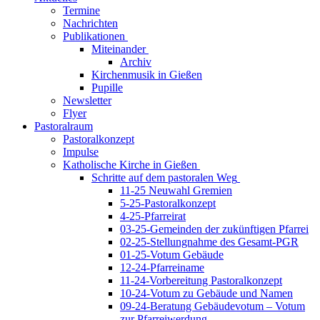
Termine
Nachrichten
Publikationen
Miteinander
Archiv
Kirchenmusik in Gießen
Pupille
Newsletter
Flyer
Pastoralraum
Pastoralkonzept
Impulse
Katholische Kirche in Gießen
Schritte auf dem pastoralen Weg
11-25 Neuwahl Gremien
5-25-Pastoralkonzept
4-25-Pfarreirat
03-25-Gemeinden der zukünftigen Pfarrei
02-25-Stellungnahme des Gesamt-PGR
01-25-Votum Gebäude
12-24-Pfarreiname
11-24-Vorbereitung Pastoralkonzept
10-24-Votum zu Gebäude und Namen
09-24-Beratung Gebäudevotum – Votum
zur Pfarreiwerdung