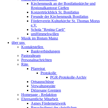
Kirchenmusik an der Bonifatiuskirche und
Regionalkantorat Gießen
Konzertrückblick St. Bonifatius
Freunde der Kirchenmusik Bonifatius
Förderverein Kulturkirche St. Thomas Morus
e.V.
Schola "Regina Caeli"
umHimmelswillen
Musik im Bistum Mainz
über uns
Kontaktstellen
Bankverbindungen
Pastoralteam
Personalnachrichten
Räte
Pfarreirat
Protokolle
PGR-Protokolle-Archiv
Ortsausschüsse
Verwaltungsräte
Diözesane Gremien
Homepage - Redaktion
Ehrenamtliche Mitarbeit
Agnes Fördernetzwerk
Besuchsdienst der christlichen