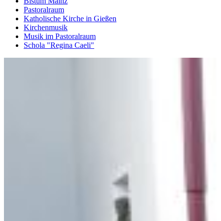
Bistum Mainz
Pastoralraum
Katholische Kirche in Gießen
Kirchenmusik
Musik im Pastoralraum
Schola "Regina Caeli"