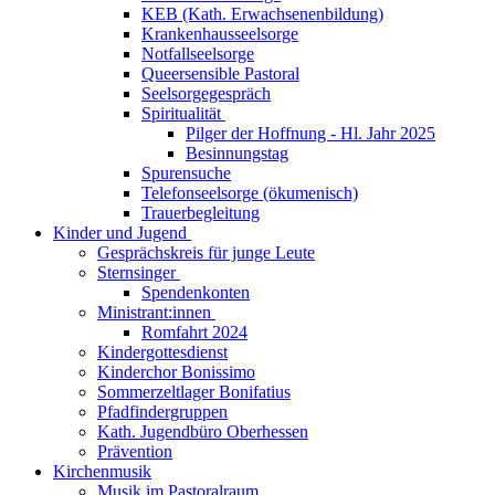
KEB (Kath. Erwachsenenbildung)
Krankenhausseelsorge
Notfallseelsorge
Queersensible Pastoral
Seelsorgegespräch
Spiritualität
Pilger der Hoffnung - Hl. Jahr 2025
Besinnungstag
Spurensuche
Telefonseelsorge (ökumenisch)
Trauerbegleitung
Kinder und Jugend
Gesprächskreis für junge Leute
Sternsinger
Spendenkonten
Ministrant:innen
Romfahrt 2024
Kindergottesdienst
Kinderchor Bonissimo
Sommerzeltlager Bonifatius
Pfadfindergruppen
Kath. Jugendbüro Oberhessen
Prävention
Kirchenmusik
Musik im Pastoralraum