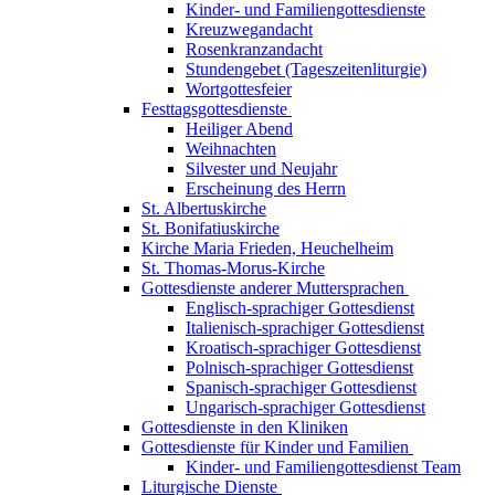
Kinder- und Familiengottesdienste
Kreuzwegandacht
Rosenkranzandacht
Stundengebet (Tageszeitenliturgie)
Wortgottesfeier
Festtagsgottesdienste
Heiliger Abend
Weihnachten
Silvester und Neujahr
Erscheinung des Herrn
St. Albertuskirche
St. Bonifatiuskirche
Kirche Maria Frieden, Heuchelheim
St. Thomas-Morus-Kirche
Gottesdienste anderer Muttersprachen
Englisch-sprachiger Gottesdienst
Italienisch-sprachiger Gottesdienst
Kroatisch-sprachiger Gottesdienst
Polnisch-sprachiger Gottesdienst
Spanisch-sprachiger Gottesdienst
Ungarisch-sprachiger Gottesdienst
Gottesdienste in den Kliniken
Gottesdienste für Kinder und Familien
Kinder- und Familiengottesdienst Team
Liturgische Dienste