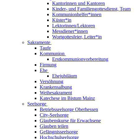
Kantorinnen und Kantoren
Kinder- und Familiengottesdienst, Team
Kommunionhelfer*innen
Küster*in
Lektorinnen/Lektoren
Messdiener*innen
Wortgottesfeier, Leiter*in
Sakramente
Taufe
Kommunion
Erstkommunionvorbereitung
Firmung
Ehe
Ehejubiläum
Versöhnung
Krankensalbung
Weihesakrament
Katechese im Bistum Mainz
Seelsorge
Betriebsseelsorge Oberhessen
City-Seelsorge
Glaubenskurse für Erwachsene
Glauben teilen
Gefängnisseelsorge
Hochschulseelsorge