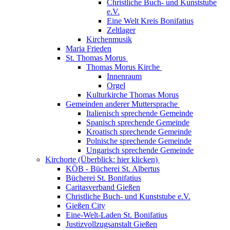
Christliche Buch- und Kunststube
e.V.
Eine Welt Kreis Bonifatius
Zeltlager
Kirchenmusik
Maria Frieden
St. Thomas Morus
Thomas Morus Kirche
Innenraum
Orgel
Kulturkirche Thomas Morus
Gemeinden anderer Muttersprache
Italienisch sprechende Gemeinde
Spanisch sprechende Gemeinde
Kroatisch sprechende Gemeinde
Polnische sprechende Gemeinde
Ungarisch sprechende Gemeinde
Kirchorte (Überblick: hier klicken)
KÖB - Bücherei St. Albertus
Bücherei St. Bonifatius
Caritasverband Gießen
Christliche Buch- und Kunststube e.V.
Gießen City
Eine-Welt-Laden St. Bonifatius
Justizvollzugsanstalt Gießen