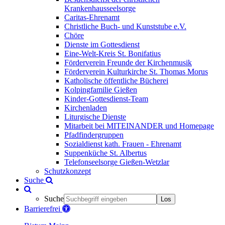
Krankenhausseelsorge
Caritas-Ehrenamt
Christliche Buch- und Kunststube e.V.
Chöre
Dienste im Gottesdienst
Eine-Welt-Kreis St. Bonifatius
Förderverein Freunde der Kirchenmusik
Förderverein Kulturkirche St. Thomas Morus
Katholische öffentliche Bücherei
Kolpingfamilie Gießen
Kinder-Gottesdienst-Team
Kirchenladen
Liturgische Dienste
Mitarbeit bei MITEINANDER und Homepage
Pfadfindergruppen
Sozialdienst kath. Frauen - Ehrenamt
Suppenküche St. Albertus
Telefonseelsorge Gießen-Wetzlar
Schutzkonzept
Suche
Suche
Los
Barrierefrei