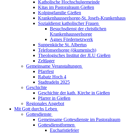
Katholische Hochschulgemeinde
Kitas im Pastoralraum Gießen
Kolpingfamilie Gießen
Krankenhausseelsorge-St. Josefs-Krankenhaus
Sozialdienst katholischer Frauen
Besuchsdienst der christlichen
Krankenhausseelsorge
Agnes Fördernetzwerk
Suppenküche St. Albertus
Telefonseelsorge (ökumenisch)
Theologisches Institut der JLU Gießen
Zeltlager
Gemeinsame Veranstaltungen
Pfarrfest
Rabatz Hoch 4
Stadtradeln 2025
Geschichte
Geschichte der kath. Kirche in Gießen
Pfarrer in Gießen
Regionales Angebot
Mit Gott durchs Leben
Gottesdienste
Gemeinsame Gottesdienste im Pastoralraum
Gottesdienstformen
Eucharistiefeier