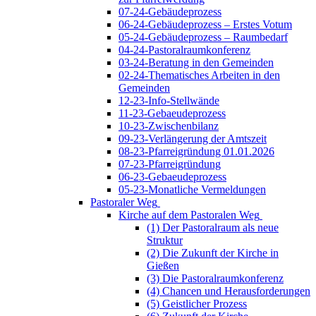
07-24-Gebäudeprozess
06-24-Gebäudeprozess – Erstes Votum
05-24-Gebäudeprozess – Raumbedarf
04-24-Pastoralraumkonferenz
03-24-Beratung in den Gemeinden
02-24-Thematisches Arbeiten in den
Gemeinden
12-23-Info-Stellwände
11-23-Gebaeudeprozess
10-23-Zwischenbilanz
09-23-Verlängerung der Amtszeit
08-23-Pfarreigründung 01.01.2026
07-23-Pfarreigründung
06-23-Gebaeudeprozess
05-23-Monatliche Vermeldungen
Pastoraler Weg
Kirche auf dem Pastoralen Weg
(1) Der Pastoralraum als neue
Struktur
(2) Die Zukunft der Kirche in
Gießen
(3) Die Pastoralraumkonferenz
(4) Chancen und Herausforderungen
(5) Geistlicher Prozess