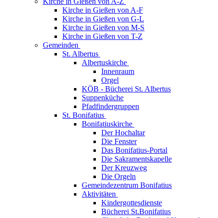
Kirche in Gießen von A-Z
Kirche in Gießen von A-F
Kirche in Gießen von G-L
Kirche in Gießen von M-S
Kirche in Gießen von T-Z
Gemeinden
St. Albertus
Albertuskirche
Innenraum
Orgel
KÖB - Bücherei St. Albertus
Suppenküche
Pfadfindergruppen
St. Bonifatius
Bonifatiuskirche
Der Hochaltar
Die Fenster
Das Bonifatius-Portal
Die Sakramentskapelle
Der Kreuzweg
Die Orgeln
Gemeindezentrum Bonifatius
Aktivitäten
Kindergottesdienste
Bücherei St.Bonifatius