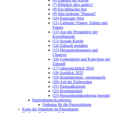
(6) Zukunft der Kirche
(7) Plötzlich alles anders?
(8) Ein biblischer Rat
(9) Was bedeutet "Pastoral"
(10) Pastoraler Weg
(11) Gebäude: Fragen, Zahlen und
Fakten
(12) Aus der Perspektive der
Koordinatorin
(13) Soziale Kirche
(14) Zukunft gestalten
(15) Herausforderungen und
Chancen
(16) Gottesdienst und Katechese der
Zukunft
(17) Jahresrückblick 2024
(18) Ausblick 2025
(19) Bonifatiuslied—neugemacht
(20) Auf der Zielgeraden
(21) Pastoralkonzept
(22) Bonifatiuslied
(23) Pastoralraumkonferenz beendet
Pastoralraum-Konferenz
Ordnung für die Pastoralräume
Karte der Standorte im Patoralraum