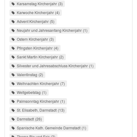
Karsamstag Kirchenjahr
3
Karwoche Kirchenjahr
4
Advent Kirchenjahr
5
Neujahr und Jahresanfang Kirchenjahr
1
Ostern Kirchenjahr
3
Pfingsten Kirchenjahr
4
Sankt Martin Kirchenjahr
2
Silvester und Jahresabschluss Kirchenjahr
1
Valentinstag
2
Weihnachten Kirchenjahr
7
Weltgebetstag
1
Palmsonntag Kirchenjahr
1
St. Elisabeth, Darmstadt
13
Darmstadt
26
Spanische Kath. Gemeinde Darmstadt
1
Thema Bio und Fair
2