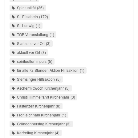
Spiritualität
36
St. Elisabeth
172
St. Ludwig
1
TOP Veranstaltung
1
Startseite vor Ort
3
aktuell vor Ort
3
spiritueller Impuls
5
für alle 72 Stunden Aktion Hilfsaktion
1
Sternsinger Hilfsaktion
5
Aschermittwoch Kirchenjahr
5
Christi Himmelfahrt Kirchenjahr
3
Fastenzeit Kirchenjahr
8
Fronleichnam Kirchenjahr
1
Gründonnerstag Kirchenjahr
3
Karfreitag Kirchenjahr
4