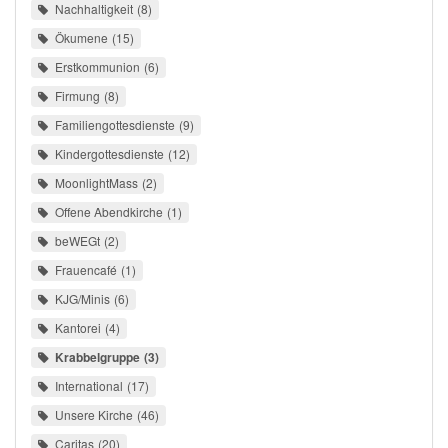
Nachhaltigkeit
8
Ökumene
15
Erstkommunion
6
Firmung
8
Familiengottesdienste
9
Kindergottesdienste
12
MoonlightMass
2
Offene Abendkirche
1
beWEGt
2
Frauencafé
1
KJG/Minis
6
Kantorei
4
Krabbelgruppe
3
International
17
Unsere Kirche
46
Caritas
20