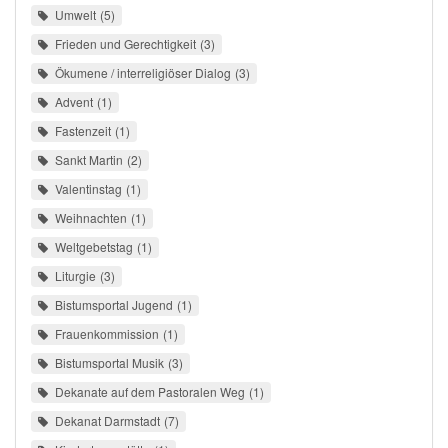
Umwelt
5
Frieden und Gerechtigkeit
3
Ökumene / interreligiöser Dialog
3
Advent
1
Fastenzeit
1
Sankt Martin
2
Valentinstag
1
Weihnachten
1
Weltgebetstag
1
Liturgie
3
Bistumsportal Jugend
1
Frauenkommission
1
Bistumsportal Musik
3
Dekanate auf dem Pastoralen Weg
1
Dekanat Darmstadt
7