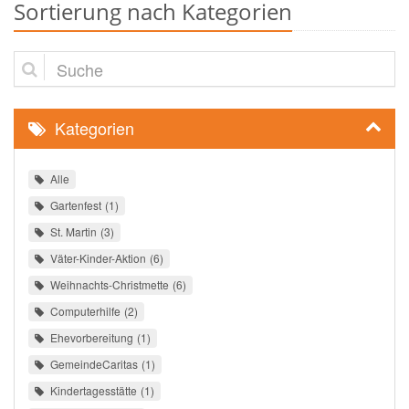
Sortierung nach Kategorien
Suche
Kategorien
Alle
Gartenfest
1
St. Martin
3
Väter-Kinder-Aktion
6
Weihnachts-Christmette
6
Computerhilfe
2
Ehevorbereitung
1
GemeindeCaritas
1
Kindertagesstätte
1