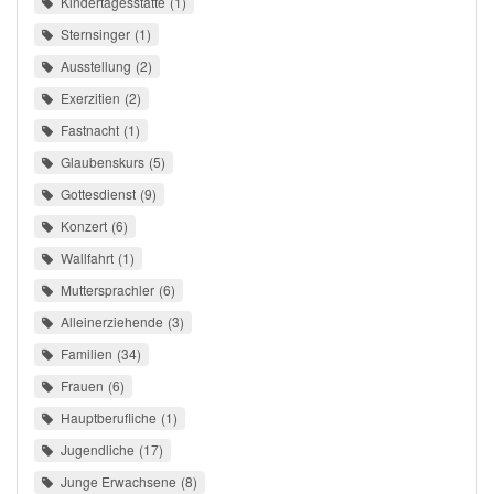
Kindertagesstätte
1
Sternsinger
1
Ausstellung
2
Exerzitien
2
Fastnacht
1
Glaubenskurs
5
Gottesdienst
9
Konzert
6
Wallfahrt
1
Muttersprachler
6
Alleinerziehende
3
Familien
34
Frauen
6
Hauptberufliche
1
Jugendliche
17
Junge Erwachsene
8