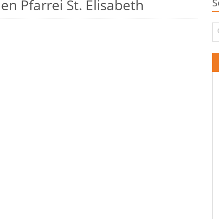
n Pfarrei St. Elisabeth
S
Su