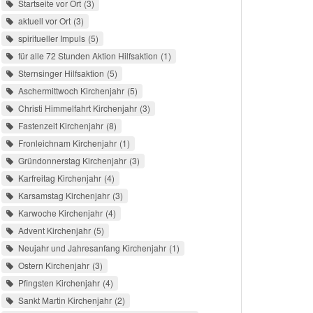
Startseite vor Ort
3
aktuell vor Ort
3
spiritueller Impuls
5
für alle 72 Stunden Aktion Hilfsaktion
1
Sternsinger Hilfsaktion
5
Aschermittwoch Kirchenjahr
5
Christi Himmelfahrt Kirchenjahr
3
Fastenzeit Kirchenjahr
8
Fronleichnam Kirchenjahr
1
Gründonnerstag Kirchenjahr
3
Karfreitag Kirchenjahr
4
Karsamstag Kirchenjahr
3
Karwoche Kirchenjahr
4
Advent Kirchenjahr
5
Neujahr und Jahresanfang Kirchenjahr
1
Ostern Kirchenjahr
3
Pfingsten Kirchenjahr
4
Sankt Martin Kirchenjahr
2