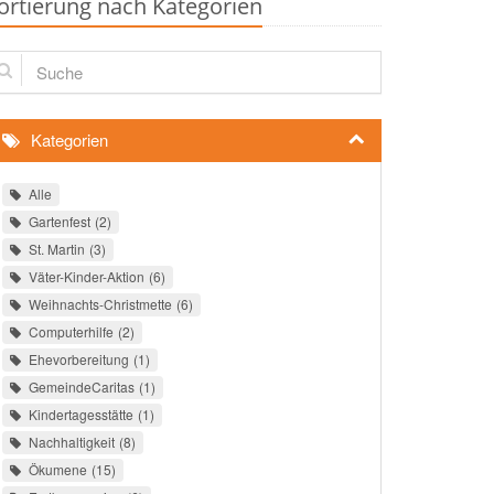
ortierung nach Kategorien
che
Kategorien
Alle
Gartenfest
2
St. Martin
3
Väter-Kinder-Aktion
6
Weihnachts-Christmette
6
Computerhilfe
2
Ehevorbereitung
1
GemeindeCaritas
1
Kindertagesstätte
1
Nachhaltigkeit
8
Ökumene
15