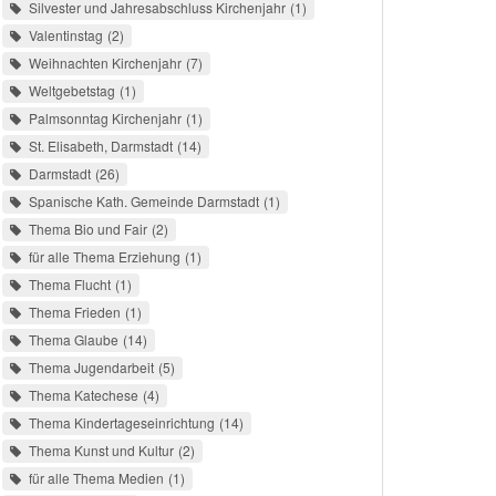
Silvester und Jahresabschluss Kirchenjahr
1
Valentinstag
2
Weihnachten Kirchenjahr
7
Weltgebetstag
1
Palmsonntag Kirchenjahr
1
St. Elisabeth, Darmstadt
14
Darmstadt
26
Spanische Kath. Gemeinde Darmstadt
1
Thema Bio und Fair
2
für alle Thema Erziehung
1
Thema Flucht
1
Thema Frieden
1
Thema Glaube
14
Thema Jugendarbeit
5
Thema Katechese
4
Thema Kindertageseinrichtung
14
Thema Kunst und Kultur
2
für alle Thema Medien
1