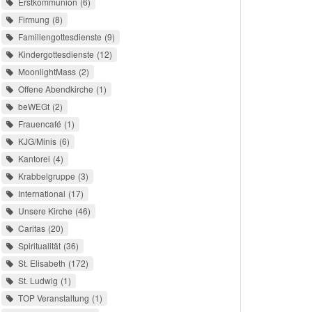
Erstkommunion
6
Firmung
8
Familiengottesdienste
9
Kindergottesdienste
12
MoonlightMass
2
Offene Abendkirche
1
beWEGt
2
Frauencafé
1
KJG/Minis
6
Kantorei
4
Krabbelgruppe
3
International
17
Unsere Kirche
46
Caritas
20
Spiritualität
36
St. Elisabeth
172
St. Ludwig
1
TOP Veranstaltung
1