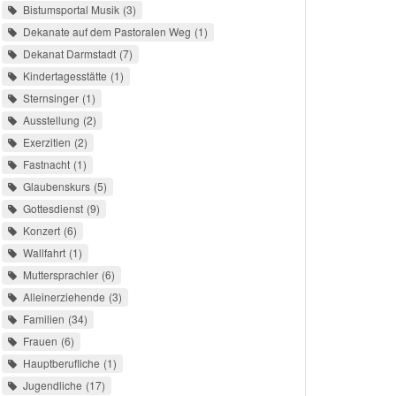
Bistumsportal Musik
3
Dekanate auf dem Pastoralen Weg
1
Dekanat Darmstadt
7
Kindertagesstätte
1
Sternsinger
1
Ausstellung
2
Exerzitien
2
Fastnacht
1
Glaubenskurs
5
Gottesdienst
9
Konzert
6
Wallfahrt
1
Muttersprachler
6
Alleinerziehende
3
Familien
34
Frauen
6
Hauptberufliche
1
Jugendliche
17