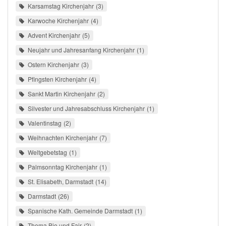
Karsamstag Kirchenjahr
3
Karwoche Kirchenjahr
4
Advent Kirchenjahr
5
Neujahr und Jahresanfang Kirchenjahr
1
Ostern Kirchenjahr
3
Pfingsten Kirchenjahr
4
Sankt Martin Kirchenjahr
2
Silvester und Jahresabschluss Kirchenjahr
1
Valentinstag
2
Weihnachten Kirchenjahr
7
Weltgebetstag
1
Palmsonntag Kirchenjahr
1
St. Elisabeth, Darmstadt
14
Darmstadt
26
Spanische Kath. Gemeinde Darmstadt
1
Thema Bio und Fair
2