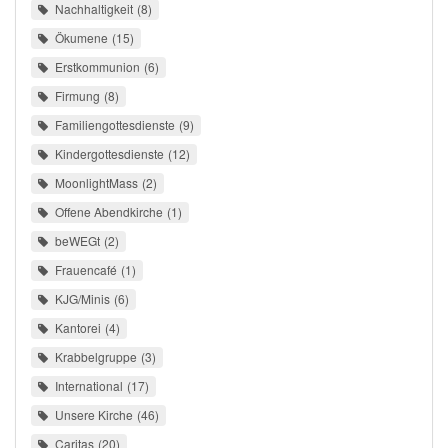
Nachhaltigkeit
8
Ökumene
15
Erstkommunion
6
Firmung
8
Familiengottesdienste
9
Kindergottesdienste
12
MoonlightMass
2
Offene Abendkirche
1
beWEGt
2
Frauencafé
1
KJG/Minis
6
Kantorei
4
Krabbelgruppe
3
International
17
Unsere Kirche
46
Caritas
20