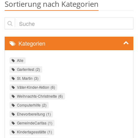
Sortierung nach Kategorien
Suche
Kategorien
Alle
Gartenfest
2
St. Martin
3
Väter-Kinder-Aktion
6
Weihnachts-Christmette
6
Computerhilfe
2
Ehevorbereitung
1
GemeindeCaritas
1
Kindertagesstätte
1