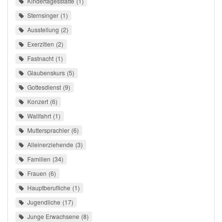
Kindertagesstätte
1
Sternsinger
1
Ausstellung
2
Exerzitien
2
Fastnacht
1
Glaubenskurs
5
Gottesdienst
9
Konzert
6
Wallfahrt
1
Muttersprachler
6
Alleinerziehende
3
Familien
34
Frauen
6
Hauptberufliche
1
Jugendliche
17
Junge Erwachsene
8