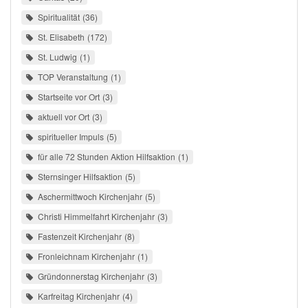
Spiritualität
36
St. Elisabeth
172
St. Ludwig
1
TOP Veranstaltung
1
Startseite vor Ort
3
aktuell vor Ort
3
spiritueller Impuls
5
für alle 72 Stunden Aktion Hilfsaktion
1
Sternsinger Hilfsaktion
5
Aschermittwoch Kirchenjahr
5
Christi Himmelfahrt Kirchenjahr
3
Fastenzeit Kirchenjahr
8
Fronleichnam Kirchenjahr
1
Gründonnerstag Kirchenjahr
3
Karfreitag Kirchenjahr
4