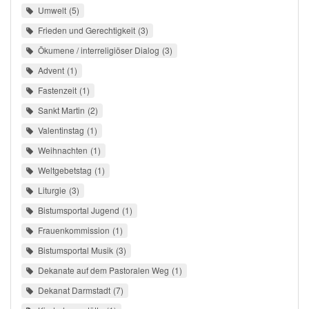
Umwelt
5
Frieden und Gerechtigkeit
3
Ökumene / interreligiöser Dialog
3
Advent
1
Fastenzeit
1
Sankt Martin
2
Valentinstag
1
Weihnachten
1
Weltgebetstag
1
Liturgie
3
Bistumsportal Jugend
1
Frauenkommission
1
Bistumsportal Musik
3
Dekanate auf dem Pastoralen Weg
1
Dekanat Darmstadt
7