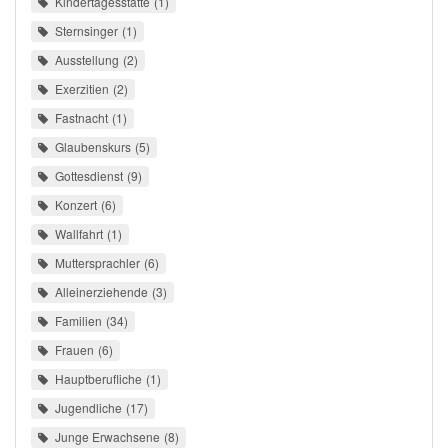
Kindertagesstätte
1
Sternsinger
1
Ausstellung
2
Exerzitien
2
Fastnacht
1
Glaubenskurs
5
Gottesdienst
9
Konzert
6
Wallfahrt
1
Muttersprachler
6
Alleinerziehende
3
Familien
34
Frauen
6
Hauptberufliche
1
Jugendliche
17
Junge Erwachsene
8