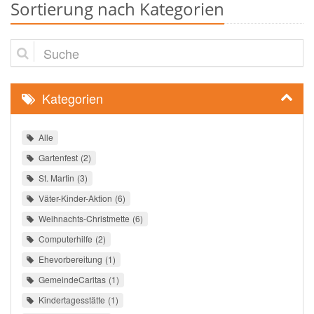
Sortierung nach Kategorien
Suche
Kategorien
Alle
Gartenfest
2
St. Martin
3
Väter-Kinder-Aktion
6
Weihnachts-Christmette
6
Computerhilfe
2
Ehevorbereitung
1
GemeindeCaritas
1
Kindertagesstätte
1