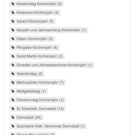
Karsamstag Kirchenjahr
3
Karwoche Kirchenjahr
4
Advent Kirchenjahr
5
Neujahr und Jahresanfang Kirchenjahr
1
Ostern Kirchenjahr
3
Pfingsten Kirchenjahr
4
Sankt Martin Kirchenjahr
2
Silvester und Jahresabschluss Kirchenjahr
1
Valentinstag
2
Weihnachten Kirchenjahr
7
Weltgebetstag
1
Palmsonntag Kirchenjahr
1
St. Elisabeth, Darmstadt
14
Darmstadt
26
Spanische Kath. Gemeinde Darmstadt
1
Thema Bio und Fair
2