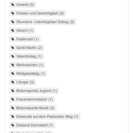
Umwelt
5
Frieden und Gerechtigkeit
3
Ökumene / interreligiöser Dialog
3
Advent
1
Fastenzeit
1
Sankt Martin
2
Valentinstag
1
Weihnachten
1
Weltgebetstag
1
Liturgie
3
Bistumsportal Jugend
1
Frauenkommission
1
Bistumsportal Musik
3
Dekanate auf dem Pastoralen Weg
1
Dekanat Darmstadt
7