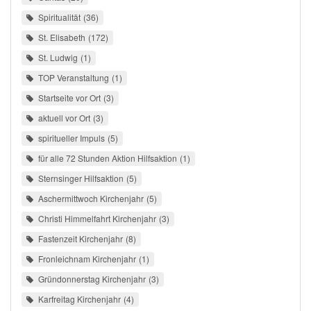
Spiritualität
36
St. Elisabeth
172
St. Ludwig
1
TOP Veranstaltung
1
Startseite vor Ort
3
aktuell vor Ort
3
spiritueller Impuls
5
für alle 72 Stunden Aktion Hilfsaktion
1
Sternsinger Hilfsaktion
5
Aschermittwoch Kirchenjahr
5
Christi Himmelfahrt Kirchenjahr
3
Fastenzeit Kirchenjahr
8
Fronleichnam Kirchenjahr
1
Gründonnerstag Kirchenjahr
3
Karfreitag Kirchenjahr
4