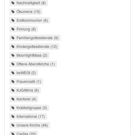
Nachhaltigkeit
8
Ökumene
15
Erstkommunion
6
Firmung
8
Familiengottesdienste
9
Kindergottesdienste
12
MoonlightMass
2
Offene Abendkirche
1
beWEGt
2
Frauencafé
1
KJG/Minis
6
Kantorei
4
Krabbelgruppe
3
International
17
Unsere Kirche
46
Caritas
20