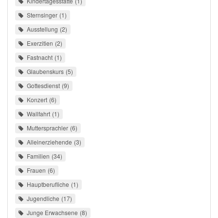
Kindertagesstätte
1
Sternsinger
1
Ausstellung
2
Exerzitien
2
Fastnacht
1
Glaubenskurs
5
Gottesdienst
9
Konzert
6
Wallfahrt
1
Muttersprachler
6
Alleinerziehende
3
Familien
34
Frauen
6
Hauptberufliche
1
Jugendliche
17
Junge Erwachsene
8