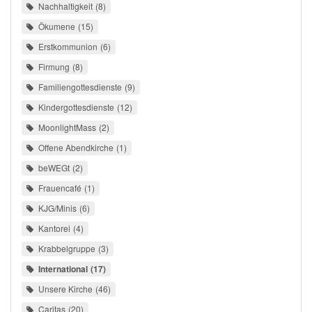
Nachhaltigkeit
8
Ökumene
15
Erstkommunion
6
Firmung
8
Familiengottesdienste
9
Kindergottesdienste
12
MoonlightMass
2
Offene Abendkirche
1
beWEGt
2
Frauencafé
1
KJG/Minis
6
Kantorei
4
Krabbelgruppe
3
International
17
Unsere Kirche
46
Caritas
20