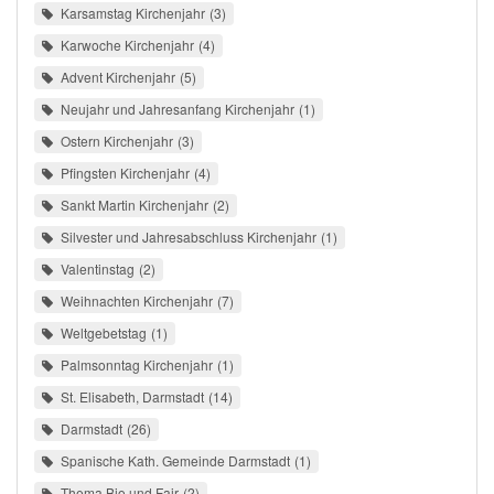
Karsamstag Kirchenjahr
3
Karwoche Kirchenjahr
4
Advent Kirchenjahr
5
Neujahr und Jahresanfang Kirchenjahr
1
Ostern Kirchenjahr
3
Pfingsten Kirchenjahr
4
Sankt Martin Kirchenjahr
2
Silvester und Jahresabschluss Kirchenjahr
1
Valentinstag
2
Weihnachten Kirchenjahr
7
Weltgebetstag
1
Palmsonntag Kirchenjahr
1
St. Elisabeth, Darmstadt
14
Darmstadt
26
Spanische Kath. Gemeinde Darmstadt
1
Thema Bio und Fair
2