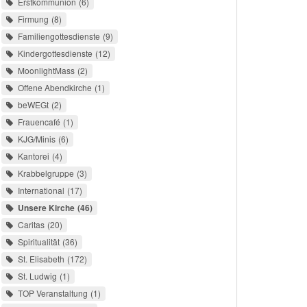
Erstkommunion
6
Firmung
8
Familiengottesdienste
9
Kindergottesdienste
12
MoonlightMass
2
Offene Abendkirche
1
beWEGt
2
Frauencafé
1
KJG/Minis
6
Kantorei
4
Krabbelgruppe
3
International
17
Unsere Kirche
46
Caritas
20
Spiritualität
36
St. Elisabeth
172
St. Ludwig
1
TOP Veranstaltung
1