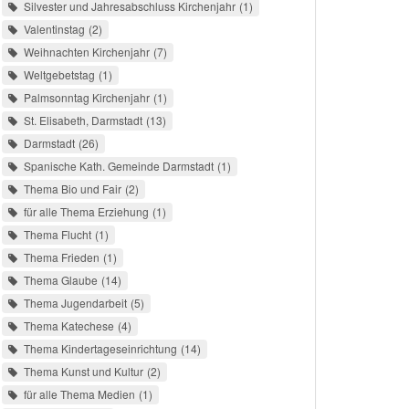
Silvester und Jahresabschluss Kirchenjahr
1
Valentinstag
2
Weihnachten Kirchenjahr
7
Weltgebetstag
1
Palmsonntag Kirchenjahr
1
St. Elisabeth, Darmstadt
13
Darmstadt
26
Spanische Kath. Gemeinde Darmstadt
1
Thema Bio und Fair
2
für alle Thema Erziehung
1
Thema Flucht
1
Thema Frieden
1
Thema Glaube
14
Thema Jugendarbeit
5
Thema Katechese
4
Thema Kindertageseinrichtung
14
Thema Kunst und Kultur
2
für alle Thema Medien
1