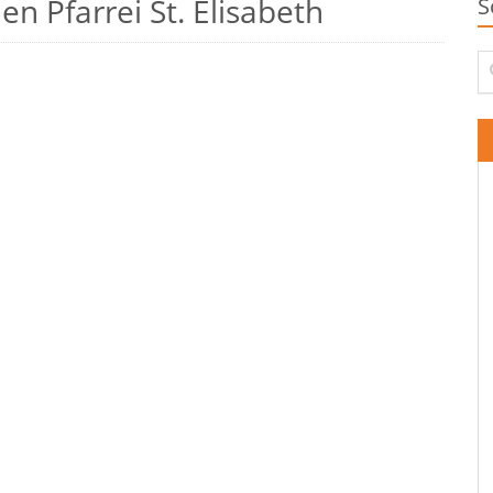
n Pfarrei St. Elisabeth
S
Su