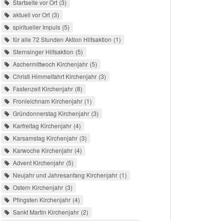
Startseite vor Ort
3
aktuell vor Ort
3
spiritueller Impuls
5
für alle 72 Stunden Aktion Hilfsaktion
1
Sternsinger Hilfsaktion
5
Aschermittwoch Kirchenjahr
5
Christi Himmelfahrt Kirchenjahr
3
Fastenzeit Kirchenjahr
8
Fronleichnam Kirchenjahr
1
Gründonnerstag Kirchenjahr
3
Karfreitag Kirchenjahr
4
Karsamstag Kirchenjahr
3
Karwoche Kirchenjahr
4
Advent Kirchenjahr
5
Neujahr und Jahresanfang Kirchenjahr
1
Ostern Kirchenjahr
3
Pfingsten Kirchenjahr
4
Sankt Martin Kirchenjahr
2