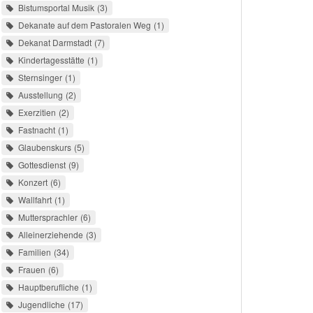
Bistumsportal Musik
3
Dekanate auf dem Pastoralen Weg
1
Dekanat Darmstadt
7
Kindertagesstätte
1
Sternsinger
1
Ausstellung
2
Exerzitien
2
Fastnacht
1
Glaubenskurs
5
Gottesdienst
9
Konzert
6
Wallfahrt
1
Muttersprachler
6
Alleinerziehende
3
Familien
34
Frauen
6
Hauptberufliche
1
Jugendliche
17