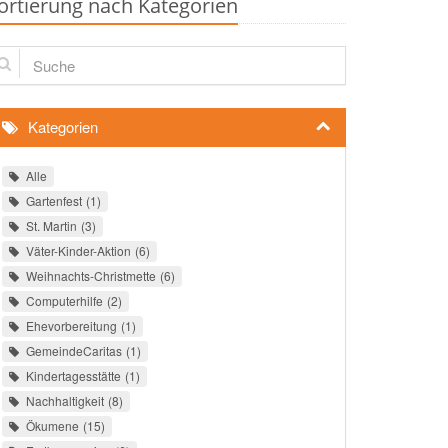
ortierung nach Kategorien
che
Kategorien
Alle
Gartenfest
1
St. Martin
3
Väter-Kinder-Aktion
6
Weihnachts-Christmette
6
Computerhilfe
2
Ehevorbereitung
1
GemeindeCaritas
1
Kindertagesstätte
1
Nachhaltigkeit
8
Ökumene
15