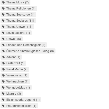
Thema Musik
7
Thema Religionen
1
Thema Seelsorge
1
Thema Soziales
11
Thema Umwelt
15
Sozialpastoral
1
Umwelt
5
Frieden und Gerechtigkeit
3
Ökumene / interreligiöser Dialog
3
Advent
1
Fastenzeit
1
Sankt Martin
2
Valentinstag
1
Weihnachten
1
Weltgebetstag
1
Liturgie
3
Bistumsportal Jugend
1
Frauenkommission
1