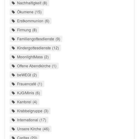
Nachhaltigkeit
8
Ökumene
15
Erstkommunion
6
Firmung
8
Familiengottesdienste
9
Kindergottesdienste
12
MoonlightMass
2
Offene Abendkirche
1
beWEGt
2
Frauencafé
1
KJG/Minis
6
Kantorei
4
Krabbelgruppe
3
International
17
Unsere Kirche
46
Caritas
20