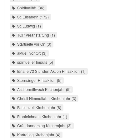
Spiritualität
36
St. Elisabeth
172
St. Ludwig
1
TOP Veranstaltung
1
Startseite vor Ort
3
aktuell vor Ort
3
spiritueller Impuls
5
für alle 72 Stunden Aktion Hilfsaktion
1
Sternsinger Hilfsaktion
5
Aschermittwoch Kirchenjahr
5
Christi Himmelfahrt Kirchenjahr
3
Fastenzeit Kirchenjahr
8
Fronleichnam Kirchenjahr
1
Gründonnerstag Kirchenjahr
3
Karfreitag Kirchenjahr
4