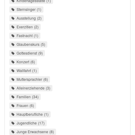
Kindertagesstätte
1
Sternsinger
1
Ausstellung
2
Exerzitien
2
Fastnacht
1
Glaubenskurs
5
Gottesdienst
9
Konzert
6
Wallfahrt
1
Muttersprachler
6
Alleinerziehende
3
Familien
34
Frauen
6
Hauptberufliche
1
Jugendliche
17
Junge Erwachsene
8