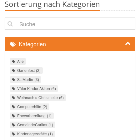
Sortierung nach Kategorien
Suche
Kategorien
Alle
Gartenfest
2
St. Martin
3
Väter-Kinder-Aktion
6
Weihnachts-Christmette
6
Computerhilfe
2
Ehevorbereitung
1
GemeindeCaritas
1
Kindertagesstätte
1