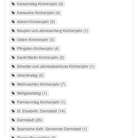
Karsamstag Kirchenjahr
3
Karwoche Kirchenjahr
4
Advent Kirchenjahr
5
Neujahr und Jahresanfang Kirchenjahr
1
Ostern Kirchenjahr
3
Pfingsten Kirchenjahr
4
Sankt Martin Kirchenjahr
2
Silvester und Jahresabschluss Kirchenjahr
1
Valentinstag
2
Weihnachten Kirchenjahr
7
Weltgebetstag
1
Palmsonntag Kirchenjahr
1
St. Elisabeth, Darmstadt
14
Darmstadt
26
Spanische Kath. Gemeinde Darmstadt
1
Thema Bio und Fair
2