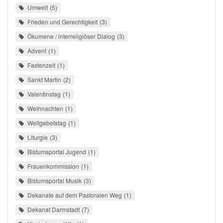
Umwelt
5
Frieden und Gerechtigkeit
3
Ökumene / interreligiöser Dialog
3
Advent
1
Fastenzeit
1
Sankt Martin
2
Valentinstag
1
Weihnachten
1
Weltgebetstag
1
Liturgie
3
Bistumsportal Jugend
1
Frauenkommission
1
Bistumsportal Musik
3
Dekanate auf dem Pastoralen Weg
1
Dekanat Darmstadt
7