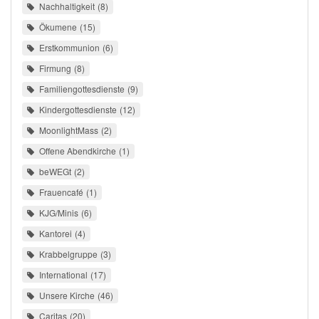
Nachhaltigkeit
8
Ökumene
15
Erstkommunion
6
Firmung
8
Familiengottesdienste
9
Kindergottesdienste
12
MoonlightMass
2
Offene Abendkirche
1
beWEGt
2
Frauencafé
1
KJG/Minis
6
Kantorei
4
Krabbelgruppe
3
International
17
Unsere Kirche
46
Caritas
20