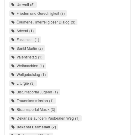
Umwelt
5
Frieden und Gerechtigkeit
3
Ökumene / interreligiöser Dialog
3
Advent
1
Fastenzeit
1
Sankt Martin
2
Valentinstag
1
Weihnachten
1
Weltgebetstag
1
Liturgie
3
Bistumsportal Jugend
1
Frauenkommission
1
Bistumsportal Musik
3
Dekanate auf dem Pastoralen Weg
1
Dekanat Darmstadt
7