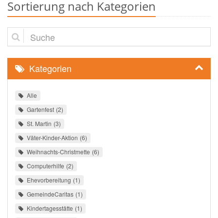
Sortierung nach Kategorien
Suche
Kategorien
Alle
Gartenfest
2
St. Martin
3
Väter-Kinder-Aktion
6
Weihnachts-Christmette
6
Computerhilfe
2
Ehevorbereitung
1
GemeindeCaritas
1
Kindertagesstätte
1