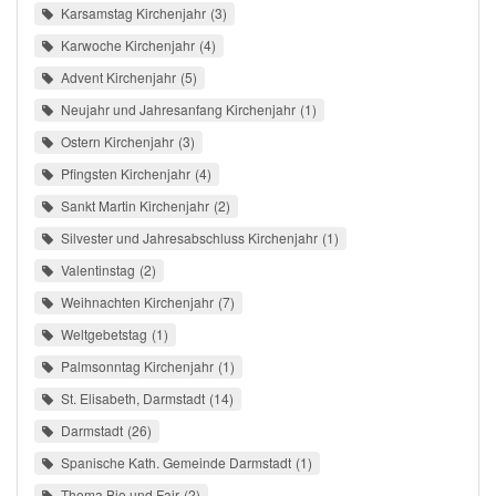
Karsamstag Kirchenjahr
3
Karwoche Kirchenjahr
4
Advent Kirchenjahr
5
Neujahr und Jahresanfang Kirchenjahr
1
Ostern Kirchenjahr
3
Pfingsten Kirchenjahr
4
Sankt Martin Kirchenjahr
2
Silvester und Jahresabschluss Kirchenjahr
1
Valentinstag
2
Weihnachten Kirchenjahr
7
Weltgebetstag
1
Palmsonntag Kirchenjahr
1
St. Elisabeth, Darmstadt
14
Darmstadt
26
Spanische Kath. Gemeinde Darmstadt
1
Thema Bio und Fair
2