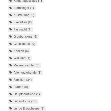
Kindertagesstätte
1
Sternsinger
1
Ausstellung
2
Exerzitien
2
Fastnacht
1
Glaubenskurs
5
Gottesdienst
9
Konzert
6
Wallfahrt
1
Muttersprachler
6
Alleinerziehende
3
Familien
34
Frauen
6
Hauptberufliche
1
Jugendliche
17
Junge Erwachsene
8