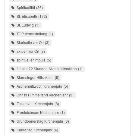
Spiritualität
36
St. Elisabeth
172
St. Ludwig
1
TOP Veranstaltung
1
Startseite vor Ort
3
aktuell vor Ort
3
spiritueller Impuls
5
für alle 72 Stunden Aktion Hilfsaktion
1
Sternsinger Hilfsaktion
5
Aschermittwoch Kirchenjahr
5
Christi Himmelfahrt Kirchenjahr
3
Fastenzeit Kirchenjahr
8
Fronleichnam Kirchenjahr
1
Gründonnerstag Kirchenjahr
3
Karfreitag Kirchenjahr
4