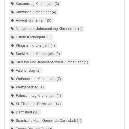
Karsamstag Kirchenjahr
3
Karwoche Kirchenjahr
4
Advent Kirchenjahr
5
Neujahr und Jahresanfang Kirchenjahr
1
Ostern Kirchenjahr
3
Pfingsten Kirchenjahr
4
Sankt Martin Kirchenjahr
2
Silvester und Jahresabschluss Kirchenjahr
1
Valentinstag
2
Weihnachten Kirchenjahr
7
Weltgebetstag
1
Palmsonntag Kirchenjahr
1
St. Elisabeth, Darmstadt
14
Darmstadt
26
Spanische Kath. Gemeinde Darmstadt
1
Thema Bio und Fair
2