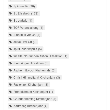
Spiritualität
36
St. Elisabeth
172
St. Ludwig
1
TOP Veranstaltung
1
Startseite vor Ort
3
aktuell vor Ort
3
spiritueller Impuls
5
für alle 72 Stunden Aktion Hilfsaktion
1
Sternsinger Hilfsaktion
5
Aschermittwoch Kirchenjahr
5
Christi Himmelfahrt Kirchenjahr
3
Fastenzeit Kirchenjahr
8
Fronleichnam Kirchenjahr
1
Gründonnerstag Kirchenjahr
3
Karfreitag Kirchenjahr
4