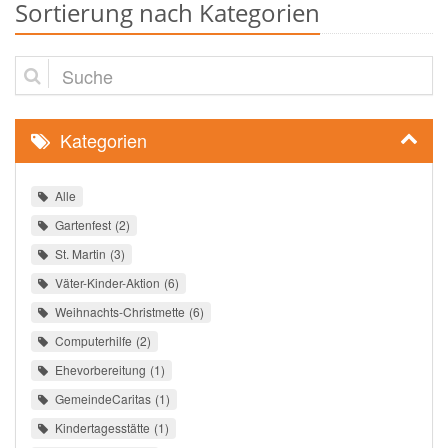
Sortierung nach Kategorien
Suche
Kategorien
Alle
Gartenfest
2
St. Martin
3
Väter-Kinder-Aktion
6
Weihnachts-Christmette
6
Computerhilfe
2
Ehevorbereitung
1
GemeindeCaritas
1
Kindertagesstätte
1