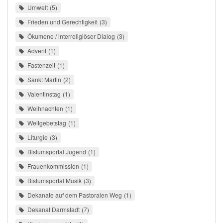
Umwelt
5
Frieden und Gerechtigkeit
3
Ökumene / interreligiöser Dialog
3
Advent
1
Fastenzeit
1
Sankt Martin
2
Valentinstag
1
Weihnachten
1
Weltgebetstag
1
Liturgie
3
Bistumsportal Jugend
1
Frauenkommission
1
Bistumsportal Musik
3
Dekanate auf dem Pastoralen Weg
1
Dekanat Darmstadt
7