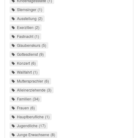
Kindertagesstätte
1
Sternsinger
1
Ausstellung
2
Exerzitien
2
Fastnacht
1
Glaubenskurs
5
Gottesdienst
9
Konzert
6
Wallfahrt
1
Muttersprachler
6
Alleinerziehende
3
Familien
34
Frauen
6
Hauptberufliche
1
Jugendliche
17
Junge Erwachsene
8