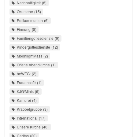
Nachhaltigkeit
8
Ökumene
15
Erstkommunion
6
Firmung
8
Familiengottesdienste
9
Kindergottesdienste
12
MoonlightMass
2
Offene Abendkirche
1
beWEGt
2
Frauencafé
1
KJG/Minis
6
Kantorei
4
Krabbelgruppe
3
International
17
Unsere Kirche
46
Caritas
20