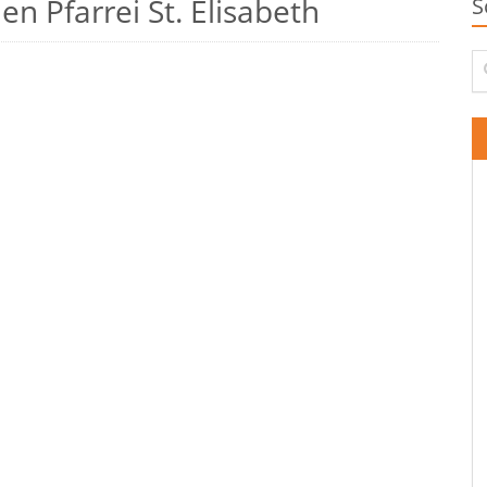
n Pfarrei St. Elisabeth
S
Su