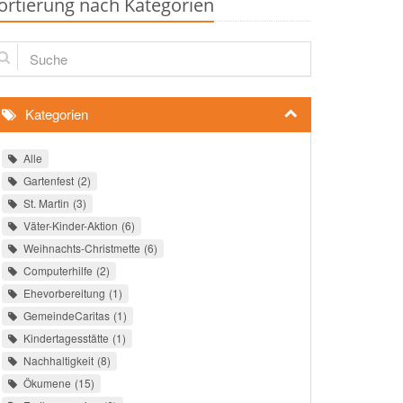
ortierung nach Kategorien
che
Kategorien
Alle
Gartenfest
2
St. Martin
3
Väter-Kinder-Aktion
6
Weihnachts-Christmette
6
Computerhilfe
2
Ehevorbereitung
1
GemeindeCaritas
1
Kindertagesstätte
1
Nachhaltigkeit
8
Ökumene
15