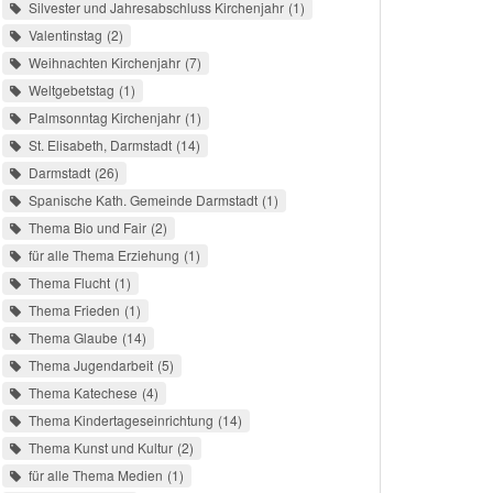
Silvester und Jahresabschluss Kirchenjahr
1
Valentinstag
2
Weihnachten Kirchenjahr
7
Weltgebetstag
1
Palmsonntag Kirchenjahr
1
St. Elisabeth, Darmstadt
14
Darmstadt
26
Spanische Kath. Gemeinde Darmstadt
1
Thema Bio und Fair
2
für alle Thema Erziehung
1
Thema Flucht
1
Thema Frieden
1
Thema Glaube
14
Thema Jugendarbeit
5
Thema Katechese
4
Thema Kindertageseinrichtung
14
Thema Kunst und Kultur
2
für alle Thema Medien
1