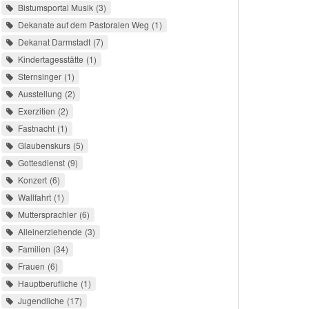
Bistumsportal Musik
3
Dekanate auf dem Pastoralen Weg
1
Dekanat Darmstadt
7
Kindertagesstätte
1
Sternsinger
1
Ausstellung
2
Exerzitien
2
Fastnacht
1
Glaubenskurs
5
Gottesdienst
9
Konzert
6
Wallfahrt
1
Muttersprachler
6
Alleinerziehende
3
Familien
34
Frauen
6
Hauptberufliche
1
Jugendliche
17