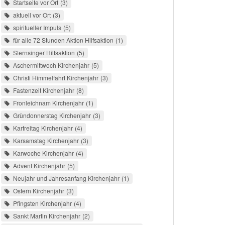
Startseite vor Ort
3
aktuell vor Ort
3
spiritueller Impuls
5
für alle 72 Stunden Aktion Hilfsaktion
1
Sternsinger Hilfsaktion
5
Aschermittwoch Kirchenjahr
5
Christi Himmelfahrt Kirchenjahr
3
Fastenzeit Kirchenjahr
8
Fronleichnam Kirchenjahr
1
Gründonnerstag Kirchenjahr
3
Karfreitag Kirchenjahr
4
Karsamstag Kirchenjahr
3
Karwoche Kirchenjahr
4
Advent Kirchenjahr
5
Neujahr und Jahresanfang Kirchenjahr
1
Ostern Kirchenjahr
3
Pfingsten Kirchenjahr
4
Sankt Martin Kirchenjahr
2