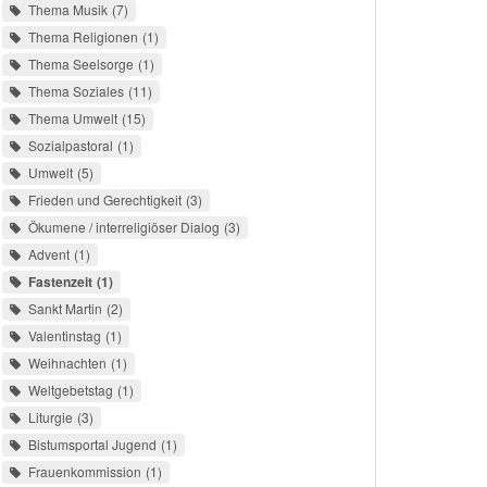
Thema Musik
7
Thema Religionen
1
Thema Seelsorge
1
Thema Soziales
11
Thema Umwelt
15
Sozialpastoral
1
Umwelt
5
Frieden und Gerechtigkeit
3
Ökumene / interreligiöser Dialog
3
Advent
1
Fastenzeit
1
Sankt Martin
2
Valentinstag
1
Weihnachten
1
Weltgebetstag
1
Liturgie
3
Bistumsportal Jugend
1
Frauenkommission
1