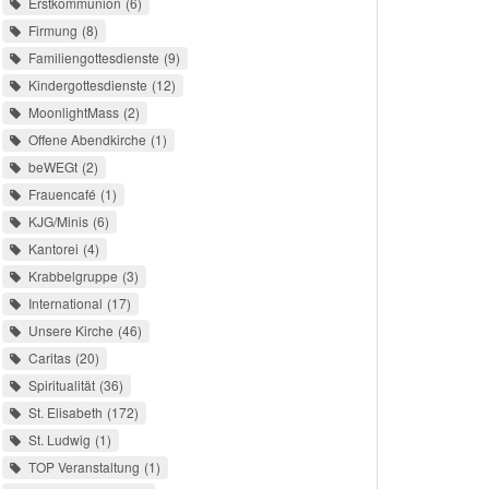
Erstkommunion
6
Firmung
8
Familiengottesdienste
9
Kindergottesdienste
12
MoonlightMass
2
Offene Abendkirche
1
beWEGt
2
Frauencafé
1
KJG/Minis
6
Kantorei
4
Krabbelgruppe
3
International
17
Unsere Kirche
46
Caritas
20
Spiritualität
36
St. Elisabeth
172
St. Ludwig
1
TOP Veranstaltung
1