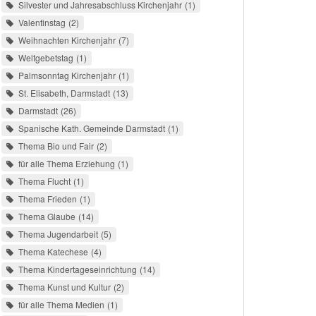
Silvester und Jahresabschluss Kirchenjahr
1
Valentinstag
2
Weihnachten Kirchenjahr
7
Weltgebetstag
1
Palmsonntag Kirchenjahr
1
St. Elisabeth, Darmstadt
13
Darmstadt
26
Spanische Kath. Gemeinde Darmstadt
1
Thema Bio und Fair
2
für alle Thema Erziehung
1
Thema Flucht
1
Thema Frieden
1
Thema Glaube
14
Thema Jugendarbeit
5
Thema Katechese
4
Thema Kindertageseinrichtung
14
Thema Kunst und Kultur
2
für alle Thema Medien
1