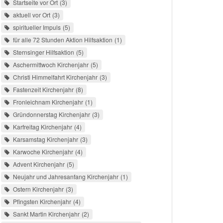
Startseite vor Ort
3
aktuell vor Ort
3
spiritueller Impuls
5
für alle 72 Stunden Aktion Hilfsaktion
1
Sternsinger Hilfsaktion
5
Aschermittwoch Kirchenjahr
5
Christi Himmelfahrt Kirchenjahr
3
Fastenzeit Kirchenjahr
8
Fronleichnam Kirchenjahr
1
Gründonnerstag Kirchenjahr
3
Karfreitag Kirchenjahr
4
Karsamstag Kirchenjahr
3
Karwoche Kirchenjahr
4
Advent Kirchenjahr
5
Neujahr und Jahresanfang Kirchenjahr
1
Ostern Kirchenjahr
3
Pfingsten Kirchenjahr
4
Sankt Martin Kirchenjahr
2