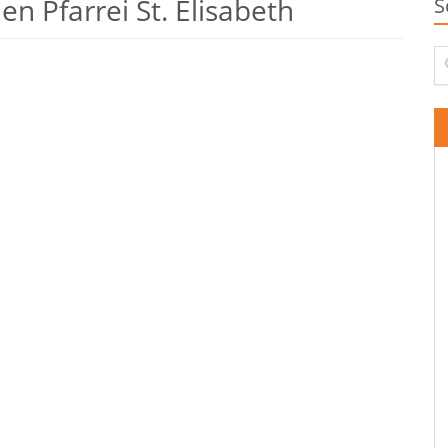
n Pfarrei St. Elisabeth
S
Su