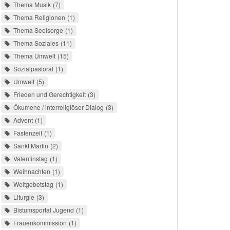
Thema Musik
7
Thema Religionen
1
Thema Seelsorge
1
Thema Soziales
11
Thema Umwelt
15
Sozialpastoral
1
Umwelt
5
Frieden und Gerechtigkeit
3
Ökumene / interreligiöser Dialog
3
Advent
1
Fastenzeit
1
Sankt Martin
2
Valentinstag
1
Weihnachten
1
Weltgebetstag
1
Liturgie
3
Bistumsportal Jugend
1
Frauenkommission
1