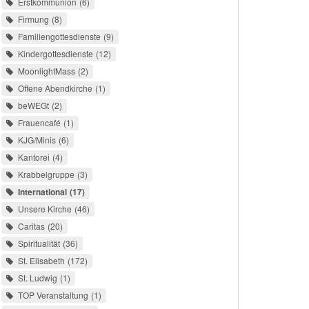
Erstkommunion
6
Firmung
8
Familiengottesdienste
9
Kindergottesdienste
12
MoonlightMass
2
Offene Abendkirche
1
beWEGt
2
Frauencafé
1
KJG/Minis
6
Kantorei
4
Krabbelgruppe
3
International
17
Unsere Kirche
46
Caritas
20
Spiritualität
36
St. Elisabeth
172
St. Ludwig
1
TOP Veranstaltung
1