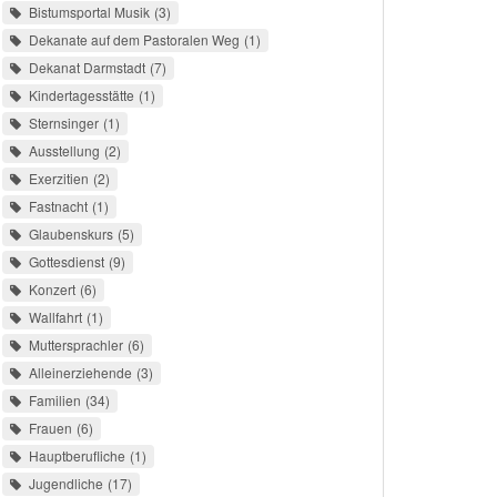
Bistumsportal Musik
3
Dekanate auf dem Pastoralen Weg
1
Dekanat Darmstadt
7
Kindertagesstätte
1
Sternsinger
1
Ausstellung
2
Exerzitien
2
Fastnacht
1
Glaubenskurs
5
Gottesdienst
9
Konzert
6
Wallfahrt
1
Muttersprachler
6
Alleinerziehende
3
Familien
34
Frauen
6
Hauptberufliche
1
Jugendliche
17