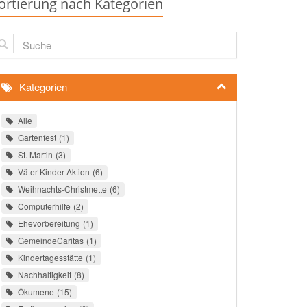
ortierung nach Kategorien
che
Kategorien
Alle
Gartenfest
1
St. Martin
3
Väter-Kinder-Aktion
6
Weihnachts-Christmette
6
Computerhilfe
2
Ehevorbereitung
1
GemeindeCaritas
1
Kindertagesstätte
1
Nachhaltigkeit
8
Ökumene
15