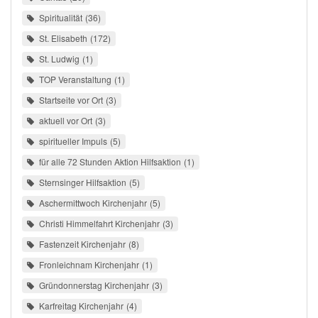
Spiritualität
36
St. Elisabeth
172
St. Ludwig
1
TOP Veranstaltung
1
Startseite vor Ort
3
aktuell vor Ort
3
spiritueller Impuls
5
für alle 72 Stunden Aktion Hilfsaktion
1
Sternsinger Hilfsaktion
5
Aschermittwoch Kirchenjahr
5
Christi Himmelfahrt Kirchenjahr
3
Fastenzeit Kirchenjahr
8
Fronleichnam Kirchenjahr
1
Gründonnerstag Kirchenjahr
3
Karfreitag Kirchenjahr
4