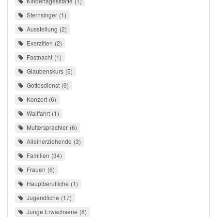
Kindertagesstätte
1
Sternsinger
1
Ausstellung
2
Exerzitien
2
Fastnacht
1
Glaubenskurs
5
Gottesdienst
9
Konzert
6
Wallfahrt
1
Muttersprachler
6
Alleinerziehende
3
Familien
34
Frauen
6
Hauptberufliche
1
Jugendliche
17
Junge Erwachsene
8