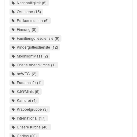
Nachhaltigkeit
8
Ökumene
15
Erstkommunion
6
Firmung
8
Familiengottesdienste
9
Kindergottesdienste
12
MoonlightMass
2
Offene Abendkirche
1
beWEGt
2
Frauencafé
1
KJG/Minis
6
Kantorei
4
Krabbelgruppe
3
International
17
Unsere Kirche
46
Caritas
20