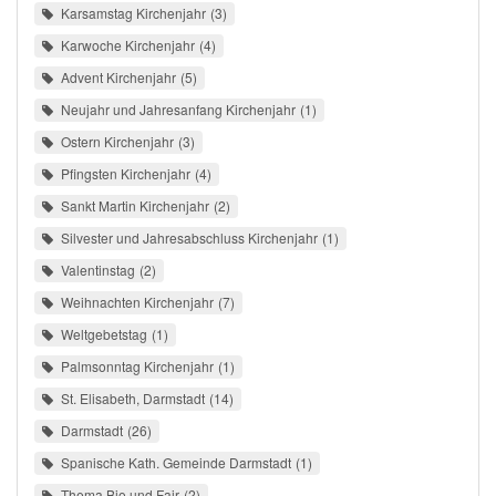
Karsamstag Kirchenjahr
3
Karwoche Kirchenjahr
4
Advent Kirchenjahr
5
Neujahr und Jahresanfang Kirchenjahr
1
Ostern Kirchenjahr
3
Pfingsten Kirchenjahr
4
Sankt Martin Kirchenjahr
2
Silvester und Jahresabschluss Kirchenjahr
1
Valentinstag
2
Weihnachten Kirchenjahr
7
Weltgebetstag
1
Palmsonntag Kirchenjahr
1
St. Elisabeth, Darmstadt
14
Darmstadt
26
Spanische Kath. Gemeinde Darmstadt
1
Thema Bio und Fair
2