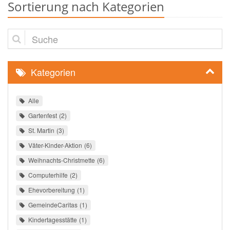
Sortierung nach Kategorien
Suche
Kategorien
Alle
Gartenfest
2
St. Martin
3
Väter-Kinder-Aktion
6
Weihnachts-Christmette
6
Computerhilfe
2
Ehevorbereitung
1
GemeindeCaritas
1
Kindertagesstätte
1