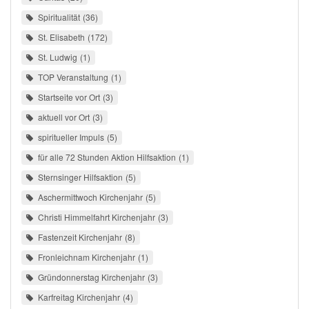
Spiritualität
36
St. Elisabeth
172
St. Ludwig
1
TOP Veranstaltung
1
Startseite vor Ort
3
aktuell vor Ort
3
spiritueller Impuls
5
für alle 72 Stunden Aktion Hilfsaktion
1
Sternsinger Hilfsaktion
5
Aschermittwoch Kirchenjahr
5
Christi Himmelfahrt Kirchenjahr
3
Fastenzeit Kirchenjahr
8
Fronleichnam Kirchenjahr
1
Gründonnerstag Kirchenjahr
3
Karfreitag Kirchenjahr
4