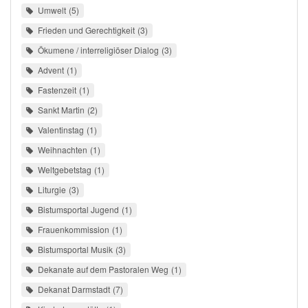
Umwelt
5
Frieden und Gerechtigkeit
3
Ökumene / interreligiöser Dialog
3
Advent
1
Fastenzeit
1
Sankt Martin
2
Valentinstag
1
Weihnachten
1
Weltgebetstag
1
Liturgie
3
Bistumsportal Jugend
1
Frauenkommission
1
Bistumsportal Musik
3
Dekanate auf dem Pastoralen Weg
1
Dekanat Darmstadt
7