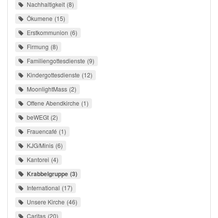
Nachhaltigkeit
8
Ökumene
15
Erstkommunion
6
Firmung
8
Familiengottesdienste
9
Kindergottesdienste
12
MoonlightMass
2
Offene Abendkirche
1
beWEGt
2
Frauencafé
1
KJG/Minis
6
Kantorei
4
Krabbelgruppe
3
International
17
Unsere Kirche
46
Caritas
20