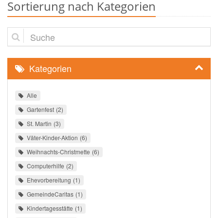
Sortierung nach Kategorien
Suche
Kategorien
Alle
Gartenfest
2
St. Martin
3
Väter-Kinder-Aktion
6
Weihnachts-Christmette
6
Computerhilfe
2
Ehevorbereitung
1
GemeindeCaritas
1
Kindertagesstätte
1