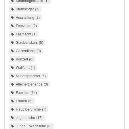
Kindertagesstätte
1
Sternsinger
1
Ausstellung
2
Exerzitien
2
Fastnacht
1
Glaubenskurs
5
Gottesdienst
9
Konzert
6
Wallfahrt
1
Muttersprachler
6
Alleinerziehende
3
Familien
34
Frauen
6
Hauptberufliche
1
Jugendliche
17
Junge Erwachsene
8