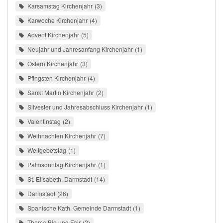
Karsamstag Kirchenjahr
3
Karwoche Kirchenjahr
4
Advent Kirchenjahr
5
Neujahr und Jahresanfang Kirchenjahr
1
Ostern Kirchenjahr
3
Pfingsten Kirchenjahr
4
Sankt Martin Kirchenjahr
2
Silvester und Jahresabschluss Kirchenjahr
1
Valentinstag
2
Weihnachten Kirchenjahr
7
Weltgebetstag
1
Palmsonntag Kirchenjahr
1
St. Elisabeth, Darmstadt
14
Darmstadt
26
Spanische Kath. Gemeinde Darmstadt
1
Thema Bio und Fair
2