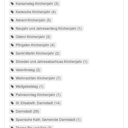
Karsamstag Kirchenjahr
3
Karwoche Kirchenjahr
4
Advent Kirchenjahr
5
Neujahr und Jahresanfang Kirchenjahr
1
Ostern Kirchenjahr
3
Pfingsten Kirchenjahr
4
Sankt Martin Kirchenjahr
2
Silvester und Jahresabschluss Kirchenjahr
1
Valentinstag
2
Weihnachten Kirchenjahr
7
Weltgebetstag
1
Palmsonntag Kirchenjahr
1
St. Elisabeth, Darmstadt
14
Darmstadt
26
Spanische Kath. Gemeinde Darmstadt
1
Thema Bio und Fair
2