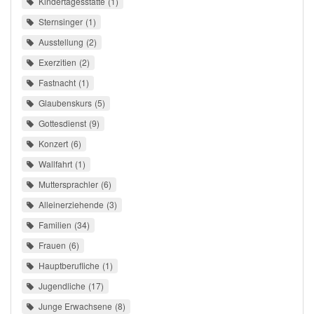
Kindertagesstätte
1
Sternsinger
1
Ausstellung
2
Exerzitien
2
Fastnacht
1
Glaubenskurs
5
Gottesdienst
9
Konzert
6
Wallfahrt
1
Muttersprachler
6
Alleinerziehende
3
Familien
34
Frauen
6
Hauptberufliche
1
Jugendliche
17
Junge Erwachsene
8