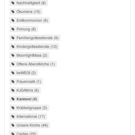
Nachhaltigkeit
8
Ökumene
15
Erstkommunion
6
Firmung
8
Familiengottesdienste
9
Kindergottesdienste
12
MoonlightMass
2
Offene Abendkirche
1
beWEGt
2
Frauencafé
1
KJG/Minis
6
Kantorei
4
Krabbelgruppe
3
International
17
Unsere Kirche
46
Caritas
20