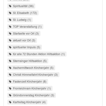
Spiritualität
36
St. Elisabeth
172
St. Ludwig
1
TOP Veranstaltung
1
Startseite vor Ort
3
aktuell vor Ort
3
spiritueller Impuls
5
für alle 72 Stunden Aktion Hilfsaktion
1
Sternsinger Hilfsaktion
5
Aschermittwoch Kirchenjahr
5
Christi Himmelfahrt Kirchenjahr
3
Fastenzeit Kirchenjahr
8
Fronleichnam Kirchenjahr
1
Gründonnerstag Kirchenjahr
3
Karfreitag Kirchenjahr
4