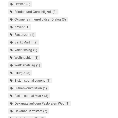
Umwelt
5
Frieden und Gerechtigkeit
3
Ökumene / interreligiöser Dialog
3
Advent
1
Fastenzeit
1
Sankt Martin
2
Valentinstag
1
Weihnachten
1
Weltgebetstag
1
Liturgie
3
Bistumsportal Jugend
1
Frauenkommission
1
Bistumsportal Musik
3
Dekanate auf dem Pastoralen Weg
1
Dekanat Darmstadt
7