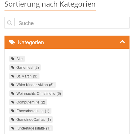
Sortierung nach Kategorien
Suche
Kategorien
Alle
Gartenfest
2
St. Martin
3
Väter-Kinder-Aktion
6
Weihnachts-Christmette
6
Computerhilfe
2
Ehevorbereitung
1
GemeindeCaritas
1
Kindertagesstätte
1