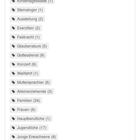
Kindertagesstätte
1
Sternsinger
1
Ausstellung
2
Exerzitien
2
Fastnacht
1
Glaubenskurs
5
Gottesdienst
9
Konzert
6
Wallfahrt
1
Muttersprachler
6
Alleinerziehende
3
Familien
34
Frauen
6
Hauptberufliche
1
Jugendliche
17
Junge Erwachsene
8