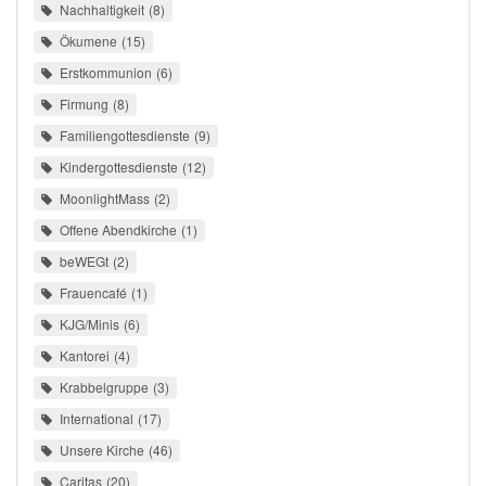
Nachhaltigkeit
8
Ökumene
15
Erstkommunion
6
Firmung
8
Familiengottesdienste
9
Kindergottesdienste
12
MoonlightMass
2
Offene Abendkirche
1
beWEGt
2
Frauencafé
1
KJG/Minis
6
Kantorei
4
Krabbelgruppe
3
International
17
Unsere Kirche
46
Caritas
20