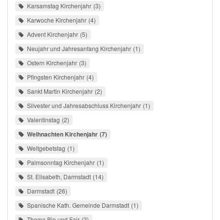
Karsamstag Kirchenjahr
3
Karwoche Kirchenjahr
4
Advent Kirchenjahr
5
Neujahr und Jahresanfang Kirchenjahr
1
Ostern Kirchenjahr
3
Pfingsten Kirchenjahr
4
Sankt Martin Kirchenjahr
2
Silvester und Jahresabschluss Kirchenjahr
1
Valentinstag
2
Weihnachten Kirchenjahr
7
Weltgebetstag
1
Palmsonntag Kirchenjahr
1
St. Elisabeth, Darmstadt
14
Darmstadt
26
Spanische Kath. Gemeinde Darmstadt
1
Thema Bio und Fair
2