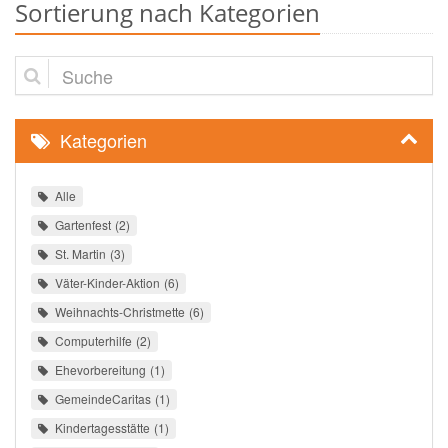
Sortierung nach Kategorien
Suche
Kategorien
Alle
Gartenfest
2
St. Martin
3
Väter-Kinder-Aktion
6
Weihnachts-Christmette
6
Computerhilfe
2
Ehevorbereitung
1
GemeindeCaritas
1
Kindertagesstätte
1