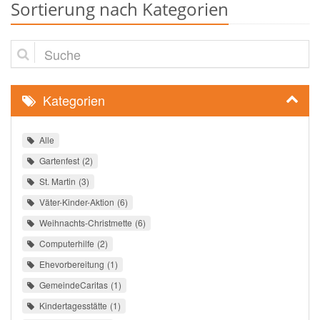
Sortierung nach Kategorien
Suche
Kategorien
Alle
Gartenfest
2
St. Martin
3
Väter-Kinder-Aktion
6
Weihnachts-Christmette
6
Computerhilfe
2
Ehevorbereitung
1
GemeindeCaritas
1
Kindertagesstätte
1