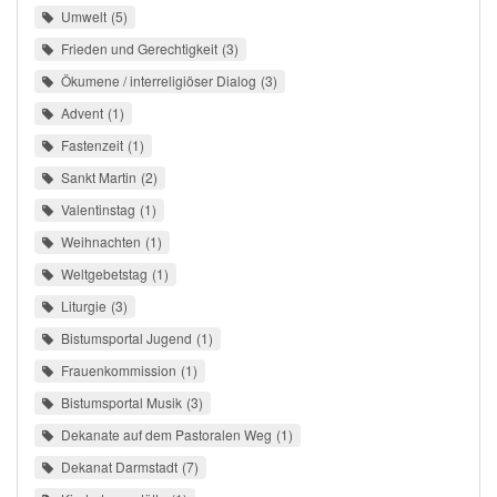
Umwelt
5
Frieden und Gerechtigkeit
3
Ökumene / interreligiöser Dialog
3
Advent
1
Fastenzeit
1
Sankt Martin
2
Valentinstag
1
Weihnachten
1
Weltgebetstag
1
Liturgie
3
Bistumsportal Jugend
1
Frauenkommission
1
Bistumsportal Musik
3
Dekanate auf dem Pastoralen Weg
1
Dekanat Darmstadt
7