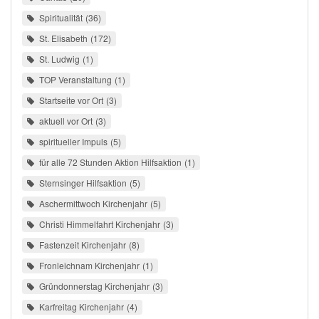
Spiritualität
36
St. Elisabeth
172
St. Ludwig
1
TOP Veranstaltung
1
Startseite vor Ort
3
aktuell vor Ort
3
spiritueller Impuls
5
für alle 72 Stunden Aktion Hilfsaktion
1
Sternsinger Hilfsaktion
5
Aschermittwoch Kirchenjahr
5
Christi Himmelfahrt Kirchenjahr
3
Fastenzeit Kirchenjahr
8
Fronleichnam Kirchenjahr
1
Gründonnerstag Kirchenjahr
3
Karfreitag Kirchenjahr
4