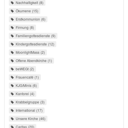
Nachhaltigkeit
8
Ökumene
15
Erstkommunion
6
Firmung
8
Familiengottesdienste
9
Kindergottesdienste
12
MoonlightMass
2
Offene Abendkirche
1
beWEGt
2
Frauencafé
1
KJG/Minis
6
Kantorei
4
Krabbelgruppe
3
International
17
Unsere Kirche
46
Caritas
20