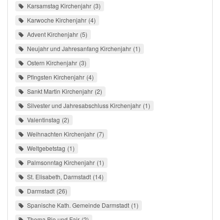
Karsamstag Kirchenjahr
3
Karwoche Kirchenjahr
4
Advent Kirchenjahr
5
Neujahr und Jahresanfang Kirchenjahr
1
Ostern Kirchenjahr
3
Pfingsten Kirchenjahr
4
Sankt Martin Kirchenjahr
2
Silvester und Jahresabschluss Kirchenjahr
1
Valentinstag
2
Weihnachten Kirchenjahr
7
Weltgebetstag
1
Palmsonntag Kirchenjahr
1
St. Elisabeth, Darmstadt
14
Darmstadt
26
Spanische Kath. Gemeinde Darmstadt
1
Thema Bio und Fair
2