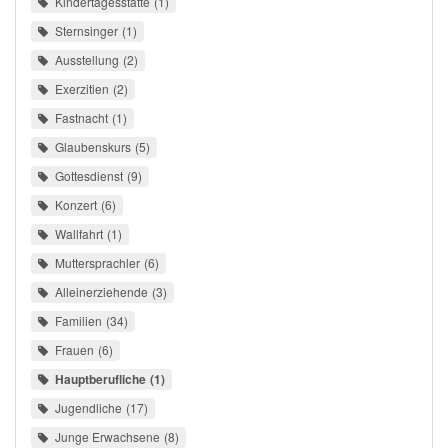
Kindertagesstätte
1
Sternsinger
1
Ausstellung
2
Exerzitien
2
Fastnacht
1
Glaubenskurs
5
Gottesdienst
9
Konzert
6
Wallfahrt
1
Muttersprachler
6
Alleinerziehende
3
Familien
34
Frauen
6
Hauptberufliche
1
Jugendliche
17
Junge Erwachsene
8