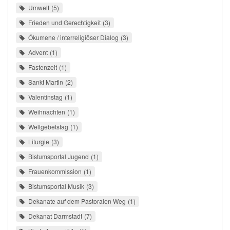
Umwelt
5
Frieden und Gerechtigkeit
3
Ökumene / interreligiöser Dialog
3
Advent
1
Fastenzeit
1
Sankt Martin
2
Valentinstag
1
Weihnachten
1
Weltgebetstag
1
Liturgie
3
Bistumsportal Jugend
1
Frauenkommission
1
Bistumsportal Musik
3
Dekanate auf dem Pastoralen Weg
1
Dekanat Darmstadt
7