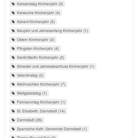
Karsamstag Kirchenjahr
3
Karwoche Kirchenjahr
4
Advent Kirchenjahr
5
Neujahr und Jahresanfang Kirchenjahr
1
Ostern Kirchenjahr
3
Pfingsten Kirchenjahr
4
Sankt Martin Kirchenjahr
2
Silvester und Jahresabschluss Kirchenjahr
1
Valentinstag
2
Weihnachten Kirchenjahr
7
Weltgebetstag
1
Palmsonntag Kirchenjahr
1
St. Elisabeth, Darmstadt
14
Darmstadt
26
Spanische Kath. Gemeinde Darmstadt
1
Thema Bio und Fair
2