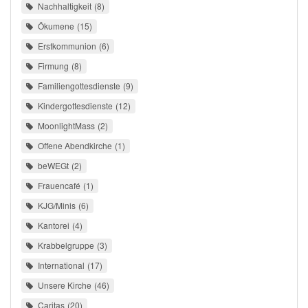
Nachhaltigkeit
8
Ökumene
15
Erstkommunion
6
Firmung
8
Familiengottesdienste
9
Kindergottesdienste
12
MoonlightMass
2
Offene Abendkirche
1
beWEGt
2
Frauencafé
1
KJG/Minis
6
Kantorei
4
Krabbelgruppe
3
International
17
Unsere Kirche
46
Caritas
20