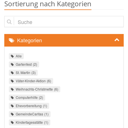
Sortierung nach Kategorien
Suche
Kategorien
Alle
Gartenfest
2
St. Martin
3
Väter-Kinder-Aktion
6
Weihnachts-Christmette
6
Computerhilfe
2
Ehevorbereitung
1
GemeindeCaritas
1
Kindertagesstätte
1