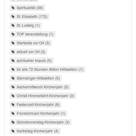
Spiritualität
36
St. Elisabeth
172
St. Ludwig
1
TOP Veranstaltung
1
Startseite vor Ort
3
aktuell vor Ort
3
spiritueller Impuls
5
für alle 72 Stunden Aktion Hilfsaktion
1
Sternsinger Hilfsaktion
5
Aschermittwoch Kirchenjahr
5
Christi Himmelfahrt Kirchenjahr
3
Fastenzeit Kirchenjahr
8
Fronleichnam Kirchenjahr
1
Gründonnerstag Kirchenjahr
3
Karfreitag Kirchenjahr
4