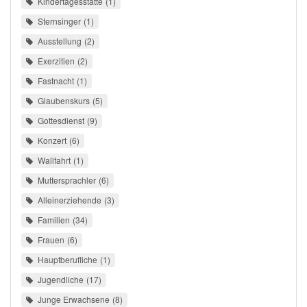
Kindertagesstätte
1
Sternsinger
1
Ausstellung
2
Exerzitien
2
Fastnacht
1
Glaubenskurs
5
Gottesdienst
9
Konzert
6
Wallfahrt
1
Muttersprachler
6
Alleinerziehende
3
Familien
34
Frauen
6
Hauptberufliche
1
Jugendliche
17
Junge Erwachsene
8