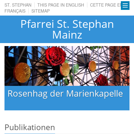
ST. STEPHAN
THIS PAGE IN ENGLISH
CETTE PAGE EN
FRANÇAIS
SITEMAP
Pfarrei St. Stephan
Mainz
Rosenhag der Marienkapelle
Publikationen