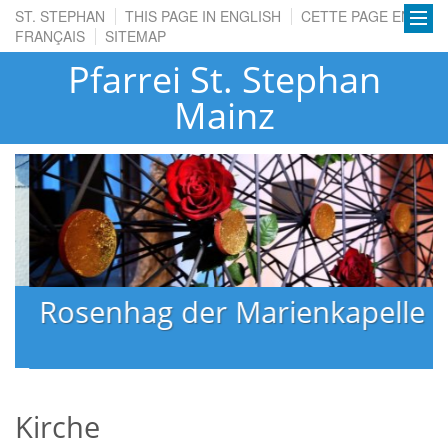
ST. STEPHAN
THIS PAGE IN ENGLISH
CETTE PAGE EN
FRANÇAIS
SITEMAP
Pfarrei St. Stephan
Mainz
Rosenhag der Marienkapelle
Kirche