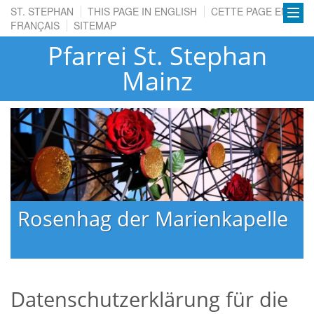
ST. STEPHAN
THIS PAGE IN ENGLISH
CETTE PAGE EN
FRANÇAIS
SITEMAP
Pfarrei St. Stephan
Mainz
Rosenhag der Marienkapelle
Datenschutzerklärung für die