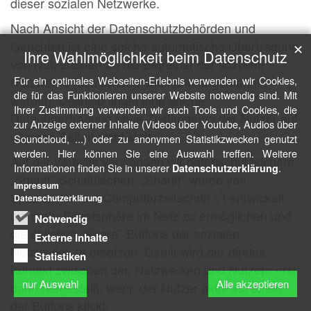
dieser sozialen Netzwerke.
Nach Ansicht der Datenschutzbehörden und
Gerichten ist eine solche automatische Übertragung
✕
Ihre Wahlmöglichkeit beim Datenschutz
von Nutzerdaten an die Betreiber der sozialen
Netzwerke rechtswidrig und kann abgemahnt
Für ein optimales Webseiten-Erlebnis verwenden wir Cookies,
die für das Funktionieren unserer Website notwendig sind. Mit
werden. Deshalb findet eine solche
Ihrer Zustimmung verwenden wir auch Tools und Cookies, die
Datenübertragung ohne Zustimmung der Nutzer auf
zur Anzeige externer Inhalte (Videos über Youtube, Audios über
unseren Seiten nicht statt.
Soundcloud, ...) oder zu anonymen Statistikzwecken genutzt
werden. Hier können Sie eine Auswahl treffen. Weitere
Auf der Website verwenden wir datenschutzsichere
Informationen finden Sie in unserer
.
Datenschutzerklärung
„Shariff“-Schaltflächen. „Shariff“ wurde von
Impressum
Spezialisten der Computerzeitschrift c’t entwickelt,
Datenschutzerklärung
um mehr Privatsphäre im Netz zu ermöglichen und
Notwendig
die üblichen “Share”-Buttons der sozialen
Externe Inhalte
Netzwerke zu ersetzen. Damit wird der direkte
Statistiken
Kontakt zwischen den Netzwerken und Nutzern erst
nur Auswahl
Alle akzeptieren
dann hergestellt, wenn der Nutzer aktiv auf einen
der Buttons klickt.