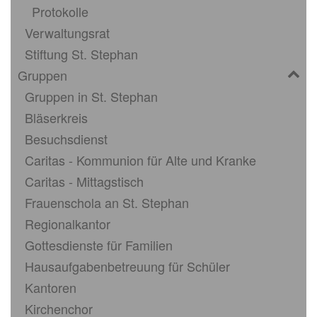
Protokolle
Verwaltungsrat
Stiftung St. Stephan
Gruppen
Gruppen in St. Stephan
Bläserkreis
Besuchsdienst
Caritas - Kommunion für Alte und Kranke
Caritas - Mittagstisch
Frauenschola an St. Stephan
Regionalkantor
Gottesdienste für Familien
Hausaufgabenbetreuung für Schüler
Kantoren
Kirchenchor