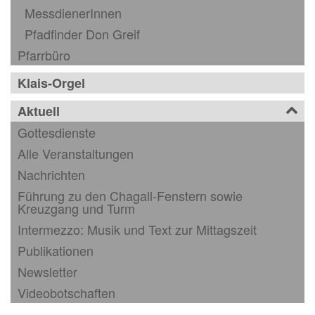
MessdienerInnen
Pfadfinder Don Greif
Pfarrbüro
Klais-Orgel
Aktuell
Gottesdienste
Alle Veranstaltungen
Nachrichten
Führung zu den Chagall-Fenstern sowie
Kreuzgang und Turm
Intermezzo: Musik und Text zur Mittagszeit
Publikationen
Newsletter
Videobotschaften