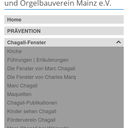
und Orgelbauverein Mainz e.V.
Home
PRÄVENTION
Chagall-Fenster
Kirche
Führungen | Erläuterungen
Die Fenster von Marc Chagall
Die Fenster von Charles Marq
Marc Chagall
Maquetten
Chagall-Publikationen
Kinder sehen Chagall
Förderverein Chagall
Marc Chagall bei Wikipedia