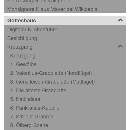
Monsignore Klaus Mayer bei Wikipedia
Gotteshaus
Digitaler Kirchenführer
Besichtigung
Kreuzgang
Kreuzgang
1. Gewölbe
2. Valentius-Grabplatte (Nordflügel)
3. Gensfleisch-Grabplatte (Ostflügel)
4. Die älteste Grabplatte
5. Kapitelsaal
6. Pankratius-Kapelle
7. Strohut-Grabmal
8. Ölberg-Szene