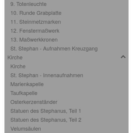
9. Totenleuchte
10. Runde Grabplatte
11. Steinmetzmarken
12. Fenstermaßwerk
13. Maßwerkkronen
St. Stephan - Aufnahmen Kreuzgang
Kirche
Kirche
St. Stephan - Innenaufnahmen
Marienkapelle
Taufkapelle
Osterkerzenständer
Statuen des Stephanus, Teil 1
Statuen des Stephanus, Teil 2
Velumsäulen