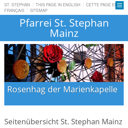
ST. STEPHAN
THIS PAGE IN ENGLISH
CETTE PAGE EN
FRANÇAIS
SITEMAP
Pfarrei St. Stephan
Mainz
Rosenhag der Marienkapelle
Seitenübersicht St. Stephan Mainz