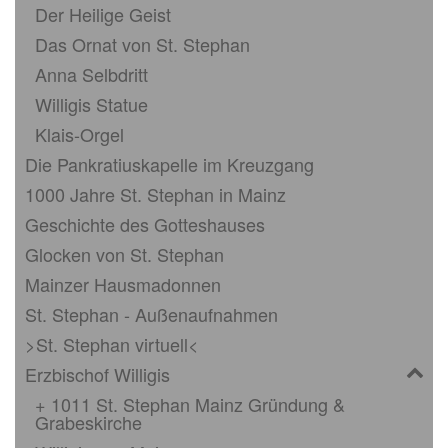
Der Heilige Geist
Das Ornat von St. Stephan
Anna Selbdritt
Willigis Statue
Klais-Orgel
Die Pankratiuskapelle im Kreuzgang
1000 Jahre St. Stephan in Mainz
Geschichte des Gotteshauses
Glocken von St. Stephan
Mainzer Hausmadonnen
St. Stephan - Außenaufnahmen
>St. Stephan virtuell<
Erzbischof Willigis
+ 1011 St. Stephan Mainz Gründung &
Grabeskirche