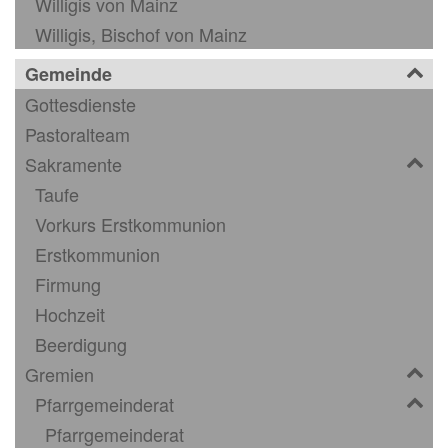
Willigis von Mainz
Willigis, Bischof von Mainz
Gemeinde
Gottesdienste
Pastoralteam
Sakramente
Taufe
Vorkurs Erstkommunion
Erstkommunion
Firmung
Hochzeit
Beerdigung
Gremien
Pfarrgemeinderat
Pfarrgemeinderat